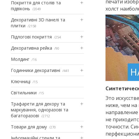
печати изобр
Покриття для столів та
холст наибол
підвіконь
2049
Декоративні 3D панелі та
плитки
2158
Підлогові покриття
254
Декоративна рейка
90
Молдинг
16
Годинники декоративні
441
Ключниці
15
Синтетическ
Світильники
15
Это искусств
Трафарети для декору та
ниже, чем на
маркування, одноразові та
направление 
багаторазові
2712
не приходится
точности. Си
Товари для дому
270
перфекционис
Інформаційні стенди та