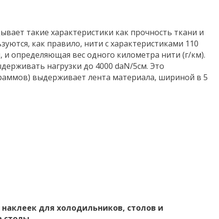
дывает такие характеристики как прочность ткани и
ьзуются, как правило, нити с характеристиками 110
 и определяющая вес одного километра нити (г/км).
ыдерживать нагрузки до 4000 daN/5см. Это
раммов) выдерживает лента материала, шириной в 5
 наклеек для холодильников, столов и
а столы