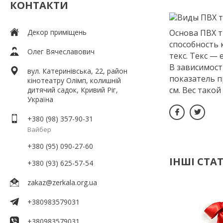
КОНТАКТИ
Декор приміщень
Основа ПВХ т
способность к
Олег Вячеславович
текс. Текс —
В зависимост
вул. Катеринівська, 22, район
показатель п
кінотеатру Олімп, колишній
см. Вес такой
дитячий садок, Кривий Ріг,
Україна
+380 (98) 357-90-31
Вайбер
+380 (95) 090-27-60
ІНШІ СТАТ
+380 (93) 625-57-54
zakaz@zerkala.org.ua
+380983579031
+380983579031