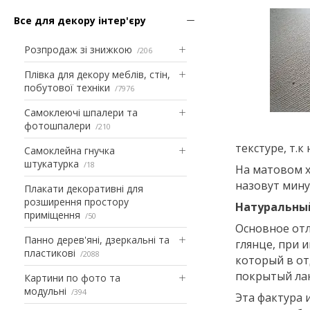
Все для декору інтер'єру
Розпродаж зі знижкою
206
Плівка для декору меблів, стін,
побутової техніки
7976
Самоклеючі шпалери та
фотошпалери
210
текстуре, т.
Самоклейна гнучка
штукатурка
18
На матовом х
назовут мину
Плакати декоративні для
розширення простору
Натуральны
приміщення
50
Основное отл
Панно дерев'яні, дзеркальні та
глянце, при 
пластикові
2088
который в от
покрытый лак
Картини по фото та
модульні
394
Эта фактура 