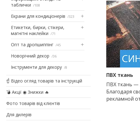
таблички
108
Екрани для кондиціонерів
323
Етикетки, бирки, стікери,
магнітні наклейки
71
Опт та дропшиппінг
45
Новорічний декор
36
Інструменти для декору
8
ПВХ ткань
☝ Відео огляд товарів та інструкцій
ПВХ ткань — 
Благодаря св
💣 Акції ◉ Знижки 🔥
рекламной от
Фото товарів від клієнтів
Для дилерів