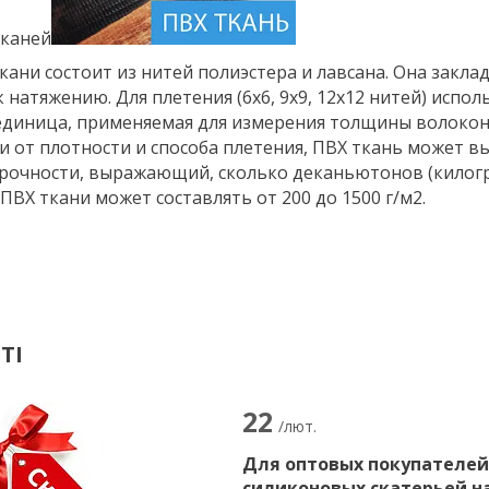
кани состоит из нитей полиэстера и лавсана. Она закла
 натяжению. Для плетения (6х6, 9х9, 12х12 нитей) испол
 единица, применяемая для измерения толщины волокон,
и от плотности и способа плетения, ПВХ ткань может в
рочности, выражающий, сколько деканьютонов (килог
 ПВХ ткани может составлять от 200 до 1500 г/м2.
ТІ
22
/лют.
Для оптовых покупателей
силиконовых скатерьей н