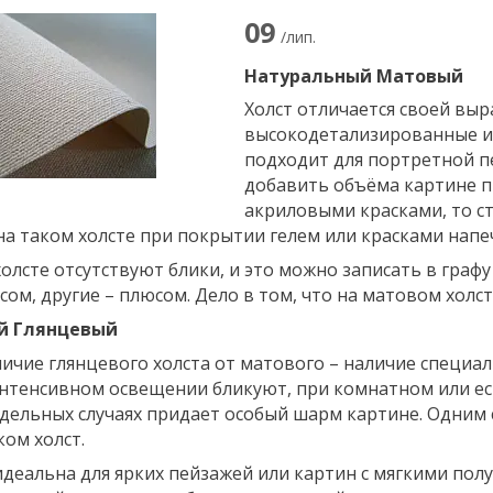
09
/лип.
Натуральный Матовый
Холст отличается своей выр
высокодетализированные из
подходит для портретной пе
добавить объёма картине п
акриловыми красками, то с
к на таком холсте при покрытии гелем или красками нап
олсте отсутствуют блики, и это можно записать в граф
сом, другие – плюсом. Дело в том, что на матовом холс
й Глянцевый
ичие глянцевого холста от матового – наличие специал
интенсивном освещении бликуют, при комнатном или ес
дельных случаях придает особый шарм картине. Одним 
ом холст.
идеальна для ярких пейзажей или картин с мягкими пол