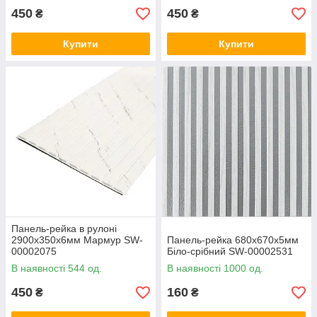
450
450
₴
₴
Купити
Купити
Панель-рейка в рулоні
2900х350х6мм Мармур SW-
Панель-рейка 680х670х5мм
00002075
Біло-срібний SW-00002531
В наявності 544 од.
В наявності 1000 од.
450
160
₴
₴