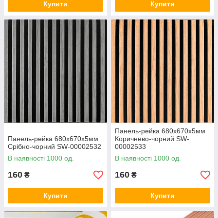
Купити
Купити
Панель-рейка 680х670х5мм
Панель-рейка 680х670х5мм
Коричнево-чорний SW-
Срібно-чорний SW-00002532
00002533
В наявності 1000 од.
В наявності 1000 од.
160
160
₴
₴
Купити
Купити