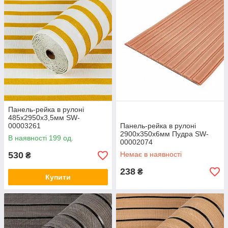
Панель-рейка в рулоні
485х2950х3,5мм SW-
00003261
Панель-рейка в рулоні
2900х350х6мм Пудра SW-
В наявності 199 од.
00002074
530
Немає в наявності
₴
238
₴
Купити