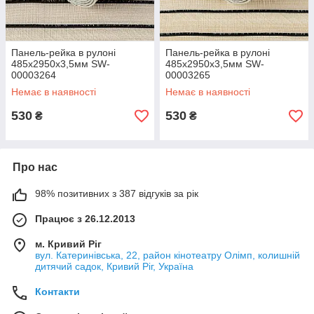
Панель-рейка в рулоні
Панель-рейка в рулоні
485х2950х3,5мм SW-
485х2950х3,5мм SW-
00003264
00003265
Немає в наявності
Немає в наявності
530
530
₴
₴
Про нас
98% позитивних з 387 відгуків за рік
Працює з 26.12.2013
м. Кривий Ріг
вул. Катеринівська, 22, район кінотеатру Олімп, колишній
дитячий садок, Кривий Ріг, Україна
Контакти