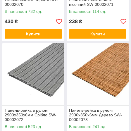
00002070
пісочний SW-00002071
В наявності 732 од.
В наявності 114 од.
430
238
₴
₴
Купити
Купити
Панель-рейка в рулоні
Панель-рейка в рулоні
2900х350х6мм Срібло SW-
2900х350х6мм Дерево SW-
00002072
00002073
В наявності 523 од.
В наявності 241 од.