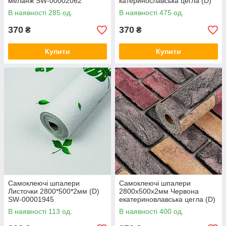
меланж SW-00002062
катеринославська цегла (D)
SW-00001943
В наявності 285 од.
В наявності 475 од.
370
370
₴
₴
Купити
Купити
Самоклеючі шпалери
Самоклеючі шпалери
Листочки 2800*500*2мм (D)
2800х500х2мм Червона
SW-00001945
екатериновлавська цегла (D)
SW-00001944
В наявності 113 од.
В наявності 400 од.