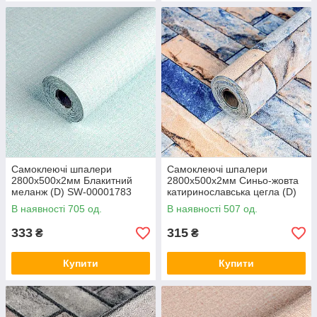
Самоклеючі шпалери
Самоклеючі шпалери
2800х500х2мм Блакитний
2800х500х2мм Синьо-жовта
меланж (D) SW-00001783
катиринославська цегла (D)
SW-00001785
В наявності 705 од.
В наявності 507 од.
333
315
₴
₴
Купити
Купити