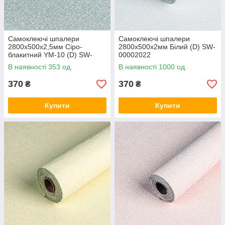
Самоклеючі шпалери
Самоклеючі шпалери
2800х500х2,5мм Сіро-
2800х500х2мм Білий (D) SW-
блакитний YM-10 (D) SW-
00002022
00002021
В наявності 353 од.
В наявності 1000 од.
370
370
₴
₴
Купити
Купити