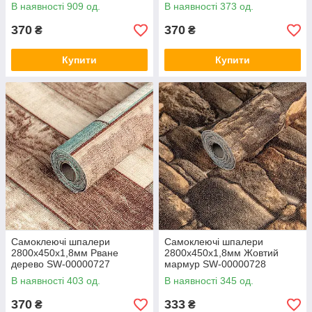
В наявності 909 од.
В наявності 373 од.
370
370
₴
₴
Купити
Купити
Самоклеючі шпалери
Самоклеючі шпалери
2800х450х1,8мм Рване
2800х450х1,8мм Жовтий
дерево SW-00000727
мармур SW-00000728
В наявності 403 од.
В наявності 345 од.
370
333
₴
₴