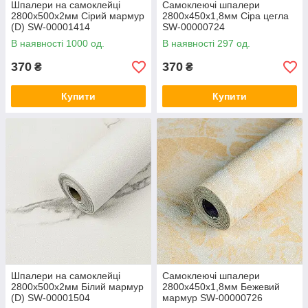
Шпалери на самоклейці
Самоклеючі шпалери
2800х500х2мм Сірий мармур
2800х450х1,8мм Сіра цегла
(D) SW-00001414
SW-00000724
В наявності 1000 од.
В наявності 297 од.
370
370
₴
₴
Купити
Купити
Шпалери на самоклейці
Самоклеючі шпалери
2800х500х2мм Білий мармур
2800х450х1,8мм Бежевий
(D) SW-00001504
мармур SW-00000726