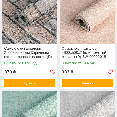
Самоклеючі шпалери
Самоклеючі шпалери
2800х500х2мм Коричнева
2800х500х2,5мм Бежевий
катериновлавська цегла (D)
меланж (D) SW-00002018
SW-00001786
В наявності 690 од.
В наявності 844 од.
370
333
₴
₴
Купити
Купити