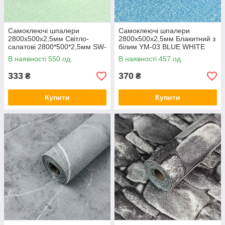
Самоклеючі шпалери
Самоклеючі шпалери
2800х500х2,5мм Світло-
2800х500х2,5мм Блакитний з
салатові 2800*500*2,5мм SW-
білим YM-03 BLUE WHITE
00001159
SW-00001326
В наявності 550 од.
В наявності 457 од.
333
370
₴
₴
Купити
Купити