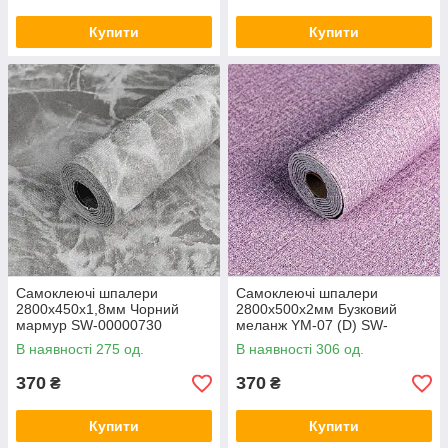
Купити
Купити
Самоклеючі шпалери
Самоклеючі шпалери
2800х450х1,8мм Чорний
2800х500х2мм Бузковий
мармур SW-00000730
меланж YM-07 (D) SW-
00001158
В наявності 275 од.
В наявності 306 од.
370
370
₴
₴
Купити
Купити