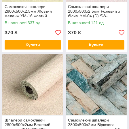
Самоклеючі шпалери
Самоклеючі шпалери
2800х500х2,5мм Жовтий
2800х500х2,5мм Рожевий з
меланж YM-16 жовтий
білим YM-04 (D) SW-
меланж SW-00002023
00002024
В наявності 337 од.
В наявності 121 од.
370
370
₴
₴
Купити
Купити
Шпалери самоклеючі
Самоклеючі шпалери
2800х500х2мм Бежевий
2800х500х2мм Бірюзова