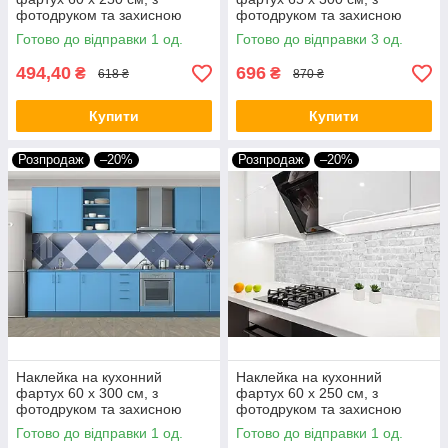
фотодруком та захисною
фотодруком та захисною
ламінацією світлі цеглини
ламінацією сірі цеглини (БП-
Готово до відправки 1 од.
Готово до відправки 3 од.
(БП-s_tx296)
s_tx296)
494,40
696
₴
₴
618 ₴
870 ₴
Купити
Купити
Розпродаж
–20%
Розпродаж
–20%
Наклейка на кухонний
Наклейка на кухонний
фартух 60 х 300 см, з
фартух 60 х 250 см, з
фотодруком та захисною
фотодруком та захисною
ламінацією абстракція (БП-
ламінацією стіна з цегли
Готово до відправки 1 од.
Готово до відправки 1 од.
s_ab348)