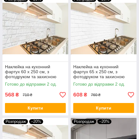
Наклейка на кухонний
Наклейка на кухонний
фартух 60 х 250 см, з
фартух 65 х 250 см, з
фотодруком та захисною
фотодруком та захисною
ламінацією облицювальна
ламінацією цегляна стіна
Готово до відправки 2 од.
Готово до відправки 2 од.
плитка (БП-s_tx291)
світла (БП-s_tx292)
568
608
₴
₴
710 ₴
760 ₴
Купити
Купити
Розпродаж
–20%
Розпродаж
–20%