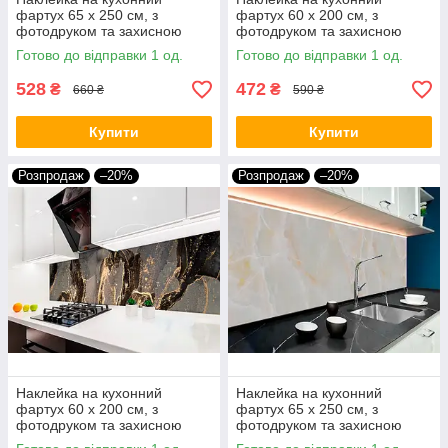
фартух 65 х 250 см, з
фартух 60 х 200 см, з
фотодруком та захисною
фотодруком та захисною
ламінацією водний світ, рибки
ламінацією мармуровий
Готово до відправки 1 од.
Готово до відправки 1 од.
(БП-s_an164)
візерунок (БП-s_tx322)
528
472
₴
₴
660 ₴
590 ₴
Купити
Купити
Розпродаж
–20%
Розпродаж
–20%
Наклейка на кухонний
Наклейка на кухонний
фартух 60 х 200 см, з
фартух 65 х 250 см, з
фотодруком та захисною
фотодруком та захисною
ламінацією Мармур сірий із
ламінацією мармуровий