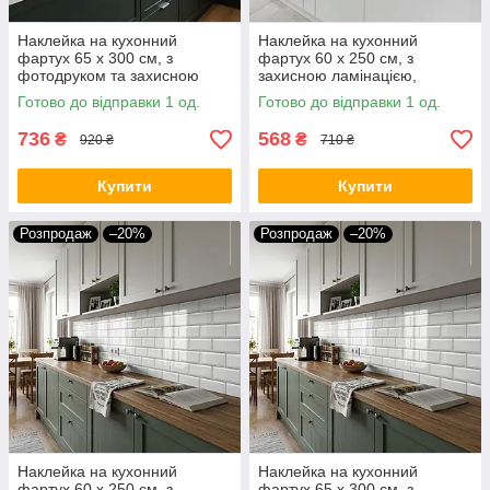
Наклейка на кухонний
Наклейка на кухонний
фартух 65 х 300 см, з
фартух 60 х 250 см, з
фотодруком та захисною
захисною ламінацією,
ламінацією троянди червоні з
шипована текстура
Готово до відправки 1 од.
Готово до відправки 1 од.
келихами (БП-s_fl11746)
736
568
₴
₴
920 ₴
710 ₴
Купити
Купити
Розпродаж
–20%
Розпродаж
–20%
Наклейка на кухонний
Наклейка на кухонний
фартух 60 х 250 см, з
фартух 65 х 300 см, з