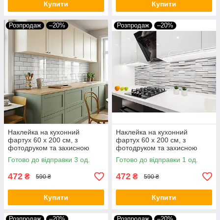
Купити
Купити
Розпродаж
–20%
Розпродаж
–20%
Наклейка на кухонний
Наклейка на кухонний
фартух 60 х 200 см, з
фартух 60 х 200 см, з
фотодруком та захисною
фотодруком та захисною
ламінацією світлі цеглини
ламінацією облицювальна
Готово до відправки 3 од.
Готово до відправки 1 од.
(БП-s_tx296)
плитка (БП-s_tx303)
472
472
₴
₴
590 ₴
590 ₴
Купити
Купити
Розпродаж
–20%
Розпродаж
–20%