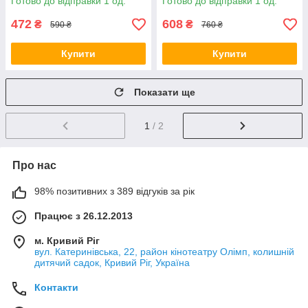
Готово до відправки 1 од.
Готово до відправки 1 од.
золотом
візерунок (БП-s_tx322)
472
608
₴
₴
590 ₴
760 ₴
Купити
Купити
Показати ще
1
/ 2
Про нас
98% позитивних з 389 відгуків за рік
Працює з 26.12.2013
м. Кривий Ріг
вул. Катеринівська, 22, район кінотеатру Олімп, колишній
дитячий садок, Кривий Ріг, Україна
Контакти