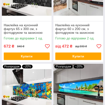
Наклейка на кухонний
Наклейка на кухонний
фартух 65 х 300 см, з
фартух 60 х 200 см, з
фотодруком та захисною
фотодруком та захисною
ламінацією абстракція з
ламінацією Італія, Рим (БП-
Готово до відправки 1 од.
Готово до відправки 2 од.
трикутників (БП-s_3d1014)
s_ed616)
672
472
₴
від
₴
840 ₴
від 590 ₴
Купити
Купити
Розпродаж
–20%
Розпродаж
–20%