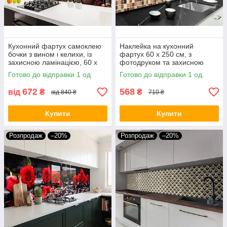
Кухонний фартух самоклею
Наклейка на кухонний
бочки з вином і келихи, із
фартух 60 х 250 см, з
захисною ламінацією, 60 х
фотодруком та захисною
200 см.
ламінацією плитка кубиками
Готово до відправки 1 од.
Готово до відправки 1 од.
(БП-s_tx309)
672
568
від
₴
₴
від 840 ₴
710 ₴
Купити
Купити
Розпродаж
–20%
Розпродаж
–20%