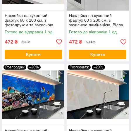
Наклейка на кухонний
Наклейка на кухонний
фартух 60 х 200 см, з
фартух 60 х 200 см, з
фотодруком та захисною
захисною ламінацією, Вілла
ламінацією морські мешканці
на березі океану
Готово до відправки 1 од.
Готово до відправки 1 од.
(БП-s_an163)
472
472
₴
₴
590 ₴
590 ₴
Купити
Купити
Розпродаж
–20%
Розпродаж
–20%
Наклейка на кухонний
Наклейка на кухонний