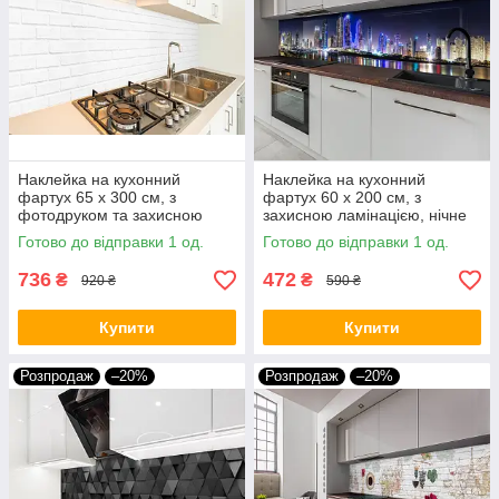
Наклейка на кухонний
Наклейка на кухонний
фартух 65 х 300 см, з
фартух 60 х 200 см, з
фотодруком та захисною
захисною ламінацією, нічне
ламінацією цегляна стіна
місто в кольорових вогнях
Готово до відправки 1 од.
Готово до відправки 1 од.
світла (БП-s_tx292)
736
472
₴
₴
920 ₴
590 ₴
Купити
Купити
Розпродаж
–20%
Розпродаж
–20%