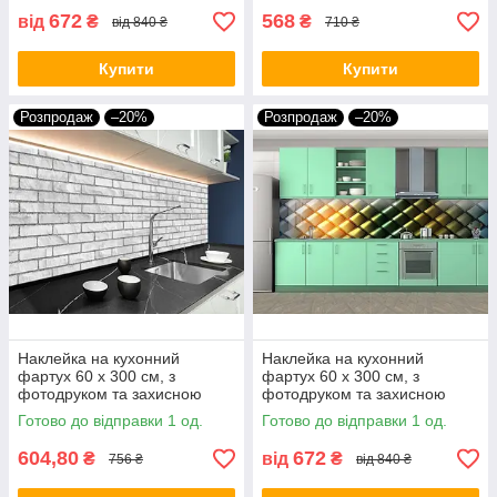
672
568
від
₴
₴
від 840 ₴
710 ₴
Купити
Купити
Розпродаж
–20%
Розпродаж
–20%
Наклейка на кухонний
Наклейка на кухонний
фартух 60 х 300 см, з
фартух 60 х 300 см, з
фотодруком та захисною
фотодруком та захисною
ламінацією цегляна кладка з
ламінацією Барвисті ромб
Готово до відправки 1 од.
Готово до відправки 1 од.
декоративна (БП-s_tx297)
(БП-s_ab114)
604,80
672
₴
від
₴
756 ₴
від 840 ₴