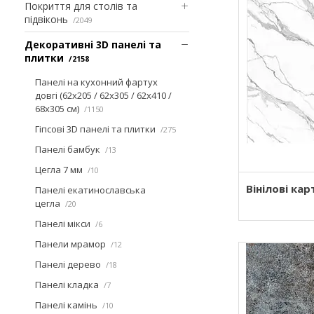
Покриття для столів та
підвіконь
2049
Декоративні 3D панелі та
плитки
2158
Панелі на кухонний фартух
довгі (62х205 / 62х305 / 62х410 /
68х305 см)
1150
Гіпсові 3D панелі та плитки
275
Панелі бамбук
13
Цегла 7 мм
10
Вінілові кар
Панелі екатинославська
цегла
20
Панелі мікси
6
Панели мрамор
12
Панелі дерево
18
Панелі кладка
7
Панелі камінь
10