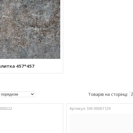
плитка 457*457
000222
SW-00001129