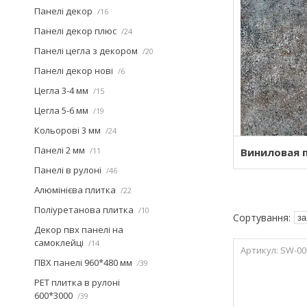
Панелі декор
16
Панелі декор плюс
24
Панелі цегла з декором
20
Панелі декор нові
6
Цегла 3-4 мм
15
Цегла 5-6 мм
19
Кольорові 3 мм
24
Панелі 2 мм
11
Виниловая 
Панелі в рулоні
46
Алюмінієва плитка
22
Поліуретанова плитка
10
Декор пвх панелі на
самоклейці
14
SW-00
ПВХ панелі 960*480 мм
39
PET плитка в рулоні
600*3000
39