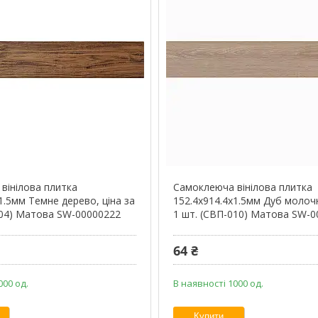
вінілова плитка
Самоклеюча вінілова плитка
1.5мм Темне дерево, ціна за
152.4х914.4х1.5мм Дуб молочн
004) Матова SW-00000222
1 шт. (СВП-010) Матова SW-
64 ₴
000 од.
В наявності 1000 од.
Купити