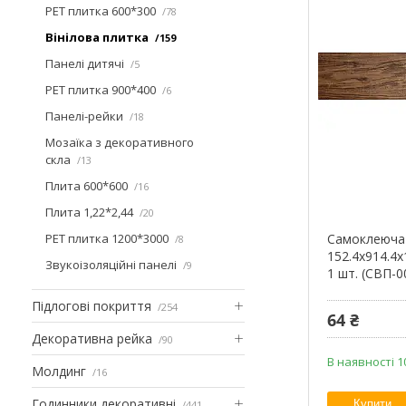
PET плитка 600*300
78
Вінілова плитка
159
Панелі дитячі
5
PET плитка 900*400
6
Панелі-рейки
18
Мозаїка з декоративного
скла
13
Плита 600*600
16
Плита 1,22*2,44
20
PET плитка 1200*3000
Самоклеюча 
8
152.4х914.4х
Звукоізоляційні панелі
9
1 шт. (СВП-
Підлогові покриття
254
64 ₴
Декоративна рейка
90
В наявності 1
Молдинг
16
Годинники декоративні
Купити
441