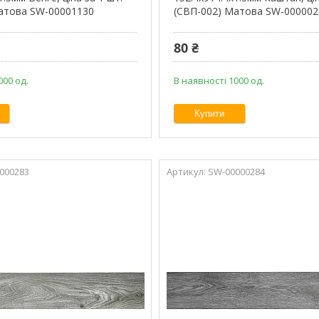
атова SW-00001130
(СВП-002) Матова SW-000002
80 ₴
000 од.
В наявності 1000 од.
Купити
000283
SW-00000284