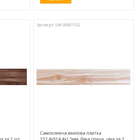
SW-00001132
Самоклеюча вінілова плитка
а за 1 шт.
152.4х914.4х1.5мм Дика груша, ціна за 1