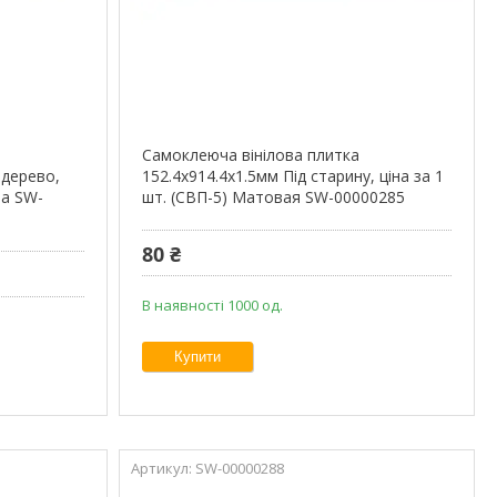
Самоклеюча вінілова плитка
 дерево,
152.4х914.4х1.5мм Під старину, ціна за 1
ва SW-
шт. (СВП-5) Матовая SW-00000285
80 ₴
В наявності 1000 од.
Купити
SW-00000288