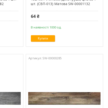
82
шт. (СВП-013) Матова SW-00001132
64 ₴
В наявності 1000 од.
Купити
SW-00000285