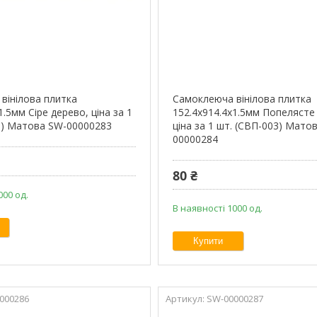
вінілова плитка
Самоклеюча вінілова плитка
1.5мм Сіре дерево, ціна за 1
152.4х914.4х1.5мм Попелясте
1) Матова SW-00000283
ціна за 1 шт. (СВП-003) Мато
00000284
80 ₴
000 од.
В наявності 1000 од.
Купити
000286
SW-00000287