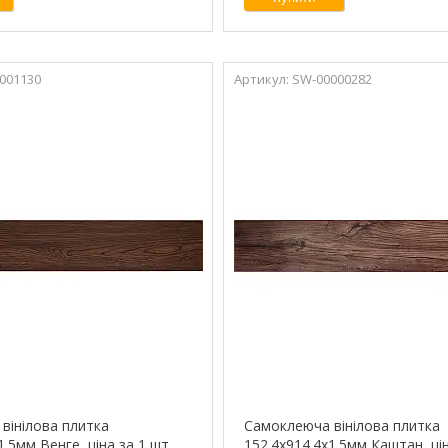
001130
SW-00000282
вінілова плитка
Самоклеюча вінілова плитка
1.5мм Венге, ціна за 1 шт.
152.4х914.4х1.5мм Каштан, цін