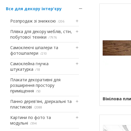
Все для декору інтер'єру
Розпродаж зі знижкою
206
Плівка для декору меблів, стін,
побутової техніки
7976
Самоклеючі шпалери та
фотошпалери
210
Самоклейна гнучка
штукатурка
18
Плакати декоративні для
розширення простору
приміщення
50
Вінілова пл
Панно дерев'яні, дзеркальні та
пластикові
2088
Картини по фото та
модульні
394