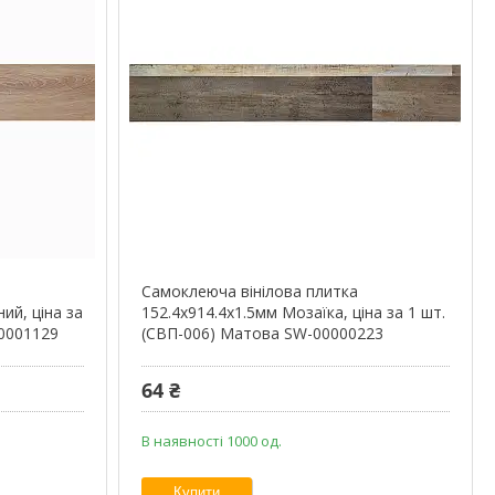
Самоклеюча вінілова плитка
ий, ціна за
152.4х914.4х1.5мм Мозаїка, ціна за 1 шт.
00001129
(СВП-006) Матова SW-00000223
64 ₴
В наявності 1000 од.
Купити