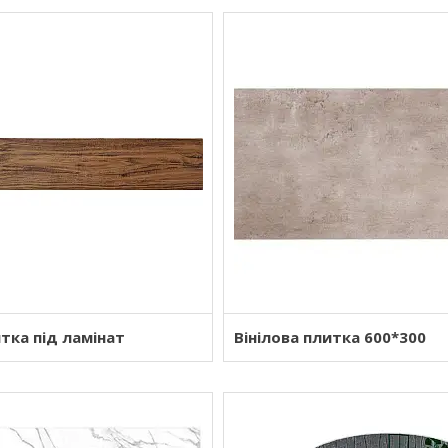
итка під ламінат
Вінілова плитка 600*300