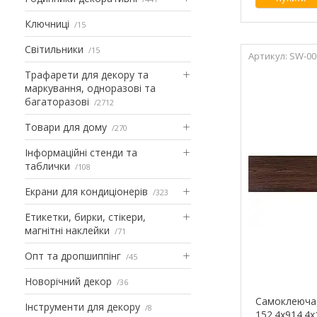
Ключниці
15
Світильники
15
SW-00
Трафарети для декору та
маркування, одноразові та
багаторазові
2712
Товари для дому
270
Інформаційні стенди та
таблички
108
Екрани для кондиціонерів
323
Етикетки, бирки, стікери,
магнітні наклейки
71
Опт та дропшиппінг
45
Новорічний декор
36
Самоклеюча 
Інструменти для декору
8
152.4х914.4х