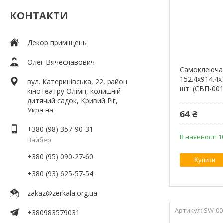
КОНТАКТИ
Декор приміщень
Олег Вячеславович
Самоклеюча 
152.4х914.4х
вул. Катеринівська, 22, район
шт. (СВП-00
кінотеатру Олімп, колишній
дитячий садок, Кривий Ріг,
Україна
64 ₴
+380 (98) 357-90-31
В наявності 1
Вайбер
+380 (95) 090-27-60
Купити
+380 (93) 625-57-54
zakaz@zerkala.org.ua
SW-00
+380983579031