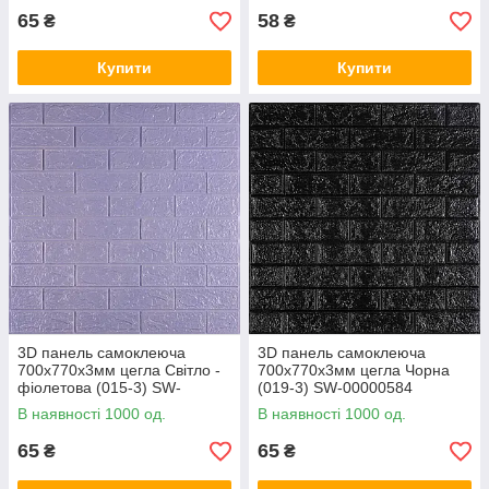
65
58
₴
₴
Купити
Купити
3D панель самоклеюча
3D панель самоклеюча
700х770х3мм цегла Світло -
700х770х3мм цегла Чорна
фіолетова (015-3) SW-
(019-3) SW-00000584
00000574
В наявності 1000 од.
В наявності 1000 од.
65
65
₴
₴