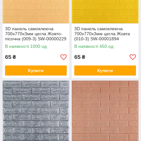
3D панель самоклеюча
3D панель самоклеюча
700х770х3мм цегла Жовто-
700х770х3мм цегла Жовта
пісочна (009-3) SW-00000229
(010-3) SW-00001894
В наявності 1000 од.
В наявності 450 од.
65
65
₴
₴
Купити
Купити