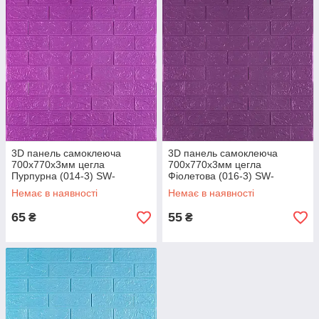
3D панель самоклеюча
3D панель самоклеюча
700х770х3мм цегла
700х770х3мм цегла
Пурпурна (014-3) SW-
Фіолетова (016-3) SW-
00000863
000003248
Немає в наявності
Немає в наявності
65
55
₴
₴