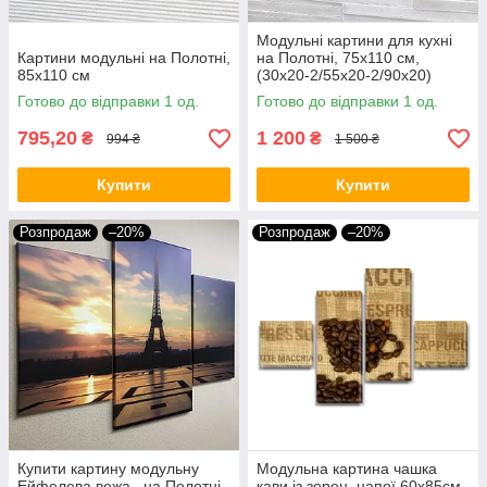
Модульні картини для кухні
Картини модульні на Полотні,
на Полотні, 75x110 см,
85x110 см
(30x20-2/55х20-2/90x20)
Готово до відправки 1 од.
Готово до відправки 1 од.
795,20
1 200
₴
₴
994 ₴
1 500 ₴
Купити
Купити
Розпродаж
–20%
Розпродаж
–20%
Купити картину модульну
Модульна картина чашка
Ейфелева вежа , на Полотні
кави із зерен, напої 60х85см.