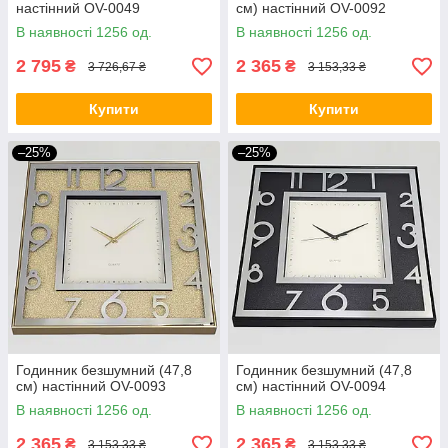
настінний OV-0049
см) настінний OV-0092
В наявності 1256 од.
В наявності 1256 од.
2 795
2 365
₴
₴
3 726,67 ₴
3 153,33 ₴
Купити
Купити
–25%
–25%
Годинник безшумний (47,8
Годинник безшумний (47,8
см) настінний OV-0093
см) настінний OV-0094
В наявності 1256 од.
В наявності 1256 од.
2 365
2 365
₴
₴
3 153,33 ₴
3 153,33 ₴