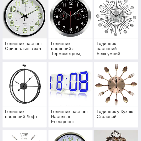
Годинник настінні
Годинник
Годинник
Оригінальні в зал
настінний з
настінний
Термометром,
Безшумний
барометром,
Красивий
Гігрометром
Годинник
Годинник настінні
Годинник у Кухню
настінний Лофт
Настільні
Столовий
Електронні