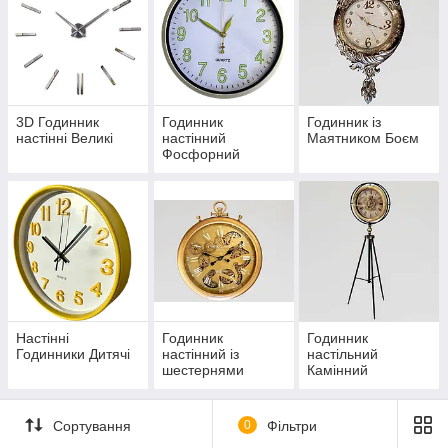
3D Годинник
Годинник
Годинник із
настінні Великі
настінний
Маятником Боєм
Фосфорний
Світний
Настінні
Годинник
Годинник
Годинники Дитячі
настінний із
настільний
шестернями
Камінний
Сортування
0
Фільтри