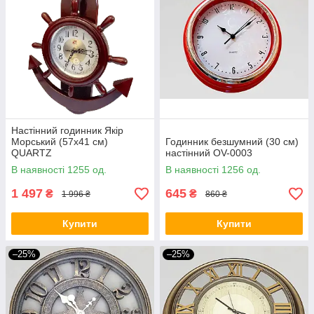
Настінний годинник Якір
Морський (57х41 см)
Годинник безшумний (30 см)
QUARTZ
настінний OV-0003
В наявності 1255 од.
В наявності 1256 од.
1 497
645
₴
₴
1 996 ₴
860 ₴
Купити
Купити
–25%
–25%