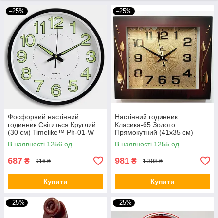
–25%
–25%
Фосфорний настінний
Настінний годинник
годинник Світиться Круглий
Класика-65 Золото
(30 см) Timelike™ Ph-01-W
Прямокутний (41х35 cм)
білий
В наявності 1256 од.
В наявності 1255 од.
687
981
₴
₴
916 ₴
1 308 ₴
Купити
Купити
–25%
–25%