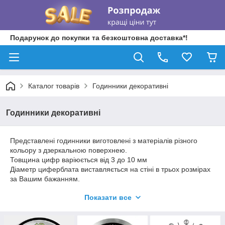
Подарунок до покупки та безкоштовна доставка*!
Каталог товарів
Годинники декоративні
Годинники декоративні
Представлені годинники виготовлені з матеріалів різного
кольору з дзеркальною поверхнею.
Товщина цифр варіюється від 3 до 10 мм
Діаметр циферблата виставляється на стіні в трьох розмірах
за Вашим бажанням.
Для точної установки цифр в комплекті представлено
Показати все
унікальне лекало, що дозволяє швидко і рівно встановити
цифри на необхідній висоті і необхідному діаметрі
циферблата.