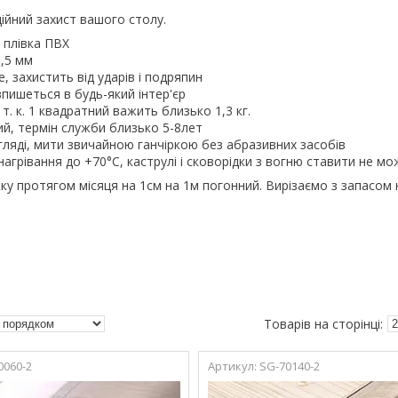
ійний захист вашого столу.
 плівка ПВХ
,5 мм
, захистить від ударів і подряпин
пишеться в будь-який інтер'єр
 т. к. 1 квадратний важить близько 1,3 кг.
ий, термін служби близько 5-8лет
гляді, мити звичайною ганчіркою без абразивних засобів
агрівання до +70°С, каструлі і сковорідки з вогню ставити не мож
ку протягом місяця на 1см на 1м погонний. Вирізаємо з запасом 
0060-2
SG-70140-2