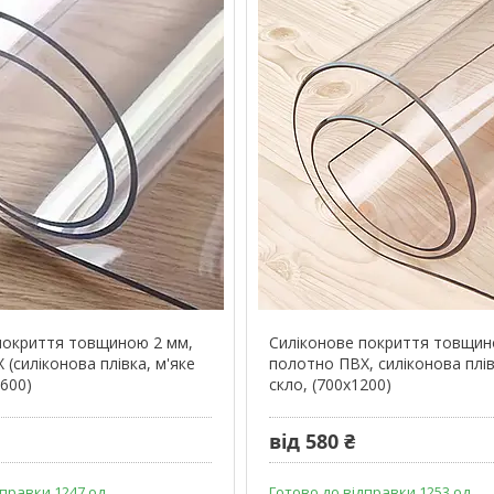
покриття товщиною 2 мм,
Силіконове покриття товщин
(силіконова плівка, м'яке
полотно ПВХ, силіконова плів
х600)
скло, (700х1200)
від 580 ₴
правки 1247 од.
Готово до відправки 1253 од.