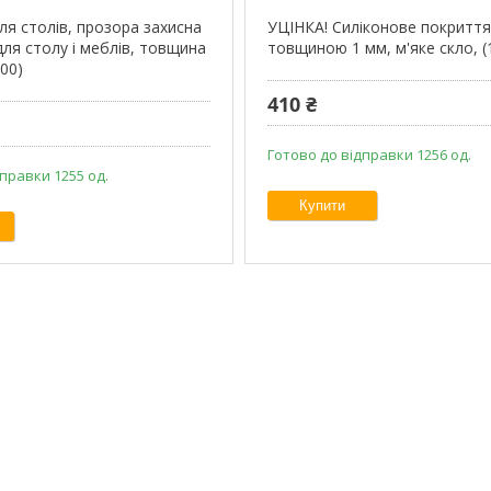
ля столів, прозора захисна
УЦІНКА! Силіконове покритт
ля столу і меблів, товщина
товщиною 1 мм, м'яке скло, (
00)
410 ₴
Готово до відправки 1256 од.
правки 1255 од.
Купити