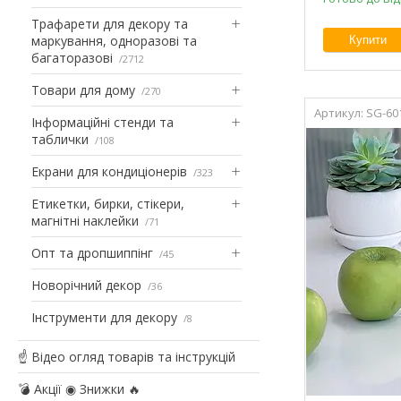
Трафарети для декору та
маркування, одноразові та
Купити
багаторазові
2712
Товари для дому
270
SG-60
Інформаційні стенди та
таблички
108
Екрани для кондиціонерів
323
Етикетки, бирки, стікери,
магнітні наклейки
71
Опт та дропшиппінг
45
Новорічний декор
36
Інструменти для декору
8
☝ Відео огляд товарів та інструкцій
💣 Акції ◉ Знижки 🔥