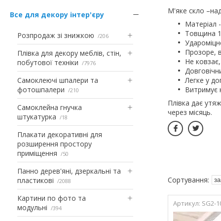
М'яке скло –над
Все для декору інтер'єру
Матеріал -
Товщина 1
Розпродаж зі знижкою
206
Удароміцне
Прозоре, в
Плівка для декору меблів, стін,
Не ковзає,
побутової техніки
7976
Довговічн
Самоклеючі шпалери та
Легке у до
фотошпалери
Витримує н
210
Плівка дає утяж
Самоклейна гнучка
через місяць.
штукатурка
18
Плакати декоративні для
розширення простору
приміщення
50
Панно дерев'яні, дзеркальні та
пластикові
2088
Картини по фото та
SG2-1
модульні
394