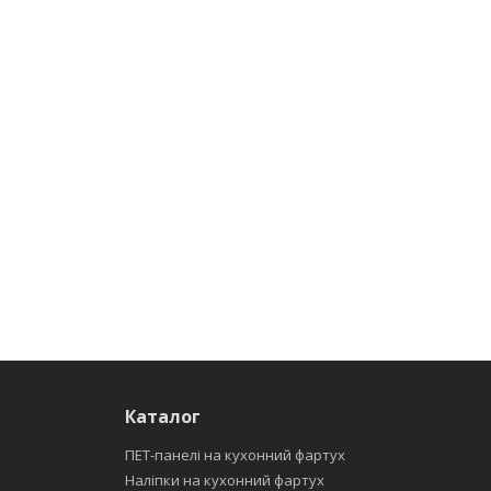
Каталог
ПЕТ-панелі на кухонний фартух
Наліпки на кухонний фартух