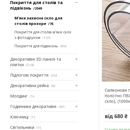
Покриття для столів та
підвіконь
2049
М'яке захисне скло для
столів прозоре
76
Покриття для столів м'яке скло
з фотодруком
1109
Покриття для підвіконь
864
Декоративні 3D панелі та
плитки
2158
Підлогові покриття
254
Декоративна рейка
90
Силіконове 
полотно ПВХ 
Молдинг
16
скло), (1000
Годинники декоративні
441
від 680 ₴
Ключниці
15
Світильники
15
Готово до від