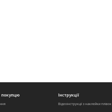
я покупцю
Інструкції
ння
Відеоінструкції з наклейки плівок