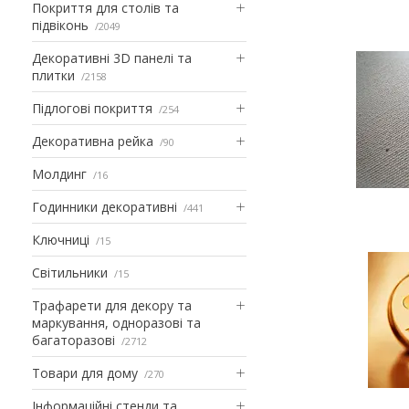
Покриття для столів та
підвіконь
2049
Декоративні 3D панелі та
плитки
2158
Підлогові покриття
254
Декоративна рейка
90
Молдинг
16
Годинники декоративні
441
Ключниці
15
Світильники
15
Трафарети для декору та
маркування, одноразові та
багаторазові
2712
Товари для дому
270
Інформаційні стенди та