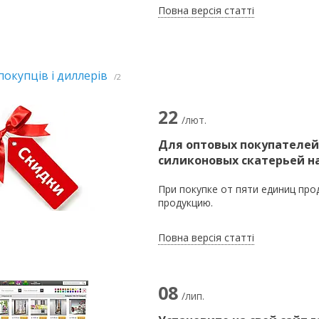
Повна версія статті
покупців і диллерів
2
22
/лют.
Для оптовых покупателей
силиконовых скатерьей н
При покупке от пяти единиц про
продукцию.
Повна версія статті
08
/лип.