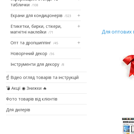
таблички
108
Екрани для кондиціонерів
323
Етикетки, бирки, стікери,
Для оптових 
магнітні наклейки
71
Опт та дропшиппінг
45
Новорічний декор
36
Інструменти для декору
8
☝ Відео огляд товарів та інструкцій
💣 Акції ◉ Знижки 🔥
Фото товарів від клієнтів
Для дилерів