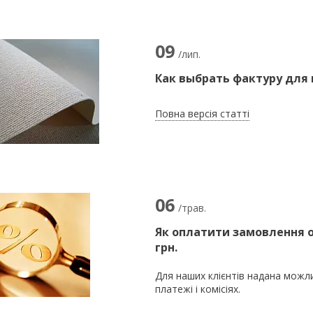
09
/лип.
Как выбрать фактуру для
Повна версія статті
06
/трав.
Як оплатити замовлення о
грн.
Для наших клієнтів надана можл
платежі і комісіях.