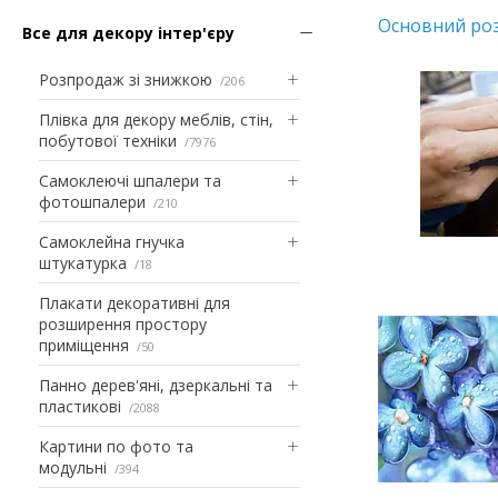
Основний роз
Все для декору інтер'єру
Розпродаж зі знижкою
206
Плівка для декору меблів, стін,
побутової техніки
7976
Самоклеючі шпалери та
фотошпалери
210
Самоклейна гнучка
штукатурка
18
Плакати декоративні для
розширення простору
приміщення
50
Панно дерев'яні, дзеркальні та
пластикові
2088
Картини по фото та
модульні
394