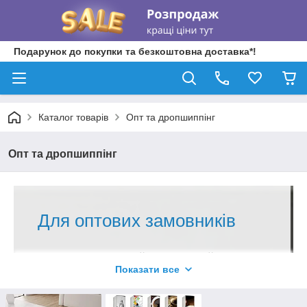
Подарунок до покупки та безкоштовна доставка*!
Каталог товарів
Опт та дропшиппінг
Опт та дропшиппінг
Для оптових замовників
Пропонуємо великий вибір наклейок із
Показати все
захисною ламінацією на холодильники,
столи, кухонні фартухи та інші елементи