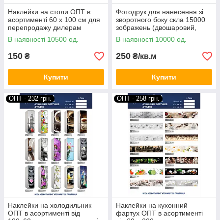
Наклейки на столи ОПТ в
Фотодрук для нанесення зі
Надішліть нам на пошту zakaz@zerkala.org.ua
асортименті 60 х 100 см для
зворотного боку скла 15000
перепродажу дилерам
зображень (двошаровий,
наступну інформацію:
клей на зображенні)
В наявності 10500 од.
В наявності 10000 од.
1. Ваша назва
150
250
₴
₴/кв.м
2. На яких майданчиках працюєте
Купити
Купити
3. Де рекламуєтеся
4. Контактний номер телефону
ОПТ - 232 грн.
ОПТ - 258 грн.
Загальні умови.
1. Вносите аванс 1000 грн на картку
4246001030150068 - ФОП САМЧУК ЄВГЕНІЯ
ОЛЕКСАНДРІВНА. Примітка до оплати - ваша назва.
Сума авансу лягає на ваш рахунок.
2. Замовлення надсилаєте на zakaz@zerkala.org.ua.
Наклейки на холодильник
Наклейки на кухонний
3. Замовлення, оформлені до 14:00, відправляємо
ОПТ в асортименті від
фартух ОПТ в асортименті