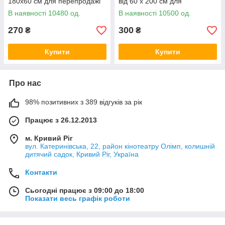
180х60 см для перепродажі
від 60 х 200 см для
того ж дня. Винятком є панно, картини, м'яке скло з
дилерам
перепродажі дилерам
В наявності 10480 од.
В наявності 10500 од.
фотопринтом, трафарети для штукатурки товщиною
270
300
₴
₴
5 мм. Для них термін відправлення – 1-2 дні.
4. Замовлення відправляються лише у будні. Субота
Купити
Купити
до 14:00 – тільки прийом замовлень, відправок
немає.
Про нас
Консультації по вайберу 0983579031
98% позитивних з 389 відгуків за рік
Далі пропонуємо 2 варіанти співпраці з
Працює з 26.12.2013
нами.
м. Кривий Ріг
вул. Катеринівська, 22, район кінотеатру Олімп, колишній
дитячий садок, Кривий Ріг, Україна
1 варіант
Контакти
1. Ваш заробіток – від 25% роздрібної ціни. Ви можете
Сьогодні працює з 09:00 до 18:00
встановлювати ціни на товар вище, ніж наші.
Показати весь графік роботи
2. Декларації формуєте самостійно від вашого імені
та надсилаєте разом із замовленням. В повідомленні