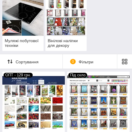
інтер'єру
Компанія «Світ Декору» запрошує до співпраці
оптових клієнтів та дилерів: виробників меблів,
будівельні організації, дизайнерів, магазини та
Муляжі побутової
Вінілові наліпки
інтернет-магазини. Ми виготовляємо ексклюзивні
техніки
для декору
трафарети та наносимо зображення на будь-яку
поверхню. Продукцію робимо як стандартну, так і за
Сортування
0
Фільтри
ескізами або параметрами замовника.
Консультації тел/
ОПТ - 129 грн.
Під скло
вайбер: 0983579031
Подивитися каталог
Для дропшиппінгу
Як розпочати співпрацю з дропшиппінгу.