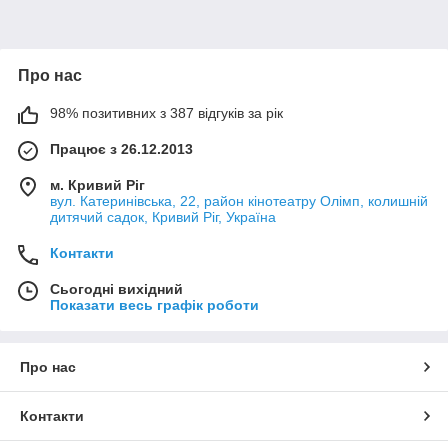
Смотреть примеры работ
Про нас
Магнітні трафарети добре фіксуються на
металевих поверхнях з прямою і зігнутою
98% позитивних з 387 відгуків за рік
площиною.
Працює з 26.12.2013
Даний матеріал фіксується за рахунок
примагничивания до металу і дозволяє провести
м. Кривий Ріг
фарбування будь-яких текстів на вертикальних
вул. Катеринівська, 22, район кінотеатру Олімп, колишній
дитячий садок, Кривий Ріг, Україна
поверхнях без фіксації.
Під замовлення виконується виготовлення будь-
Контакти
яких текстів на суцільному магнітному вінілі, що
дозволить швидко наносити необхідний текст на
Сьогодні вихідний
Показати весь графік роботи
будь металевої поверхні, а так само на
горизонтальних поверхнях, таких як бетон,
асфальт, дерево і тд.
Про нас
Контакти