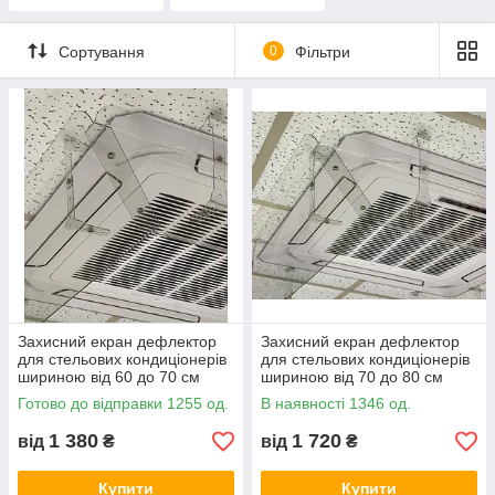
пластику ПЕТ не
акрилові
крихкі
Сортування
0
Фільтри
Захисний екран дефлектор
Захисний екран дефлектор
для стельових кондиціонерів
для стельових кондиціонерів
шириною від 60 до 70 см
шириною від 70 до 80 см
пластик ПЕТ товщина 1 мм
пластик ПЕТ товщина 1 мм
Готово до відправки 1255 од.
В наявності 1346 од.
1 380
1 720
від
₴
від
₴
Купити
Купити