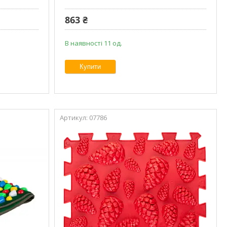
863 ₴
В наявності 11 од.
Купити
07786