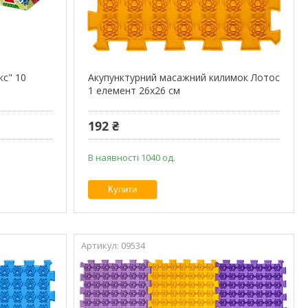
кс" 10
Акупунктурний масажний килимок Лотос
1 елемент 26x26 см
192 ₴
В наявності 1040 од.
Купити
09534