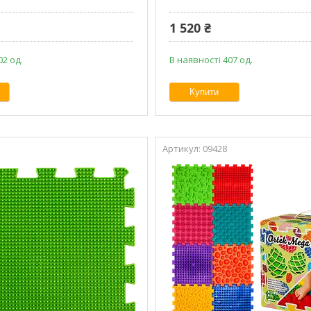
1 520 ₴
02 од.
В наявності 407 од.
Купити
09428