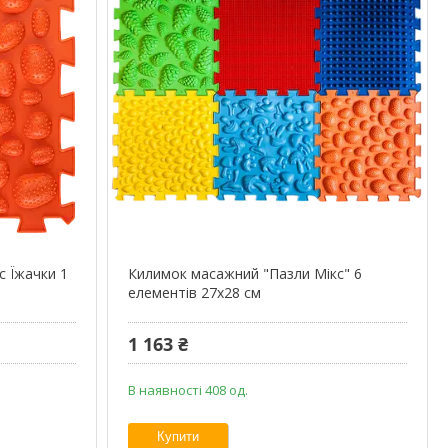
с Їжачки 1
Килимок масажний "Пазли Мікс" 6
елементів 27x28 см
1 163 ₴
В наявності 408 од.
Купити