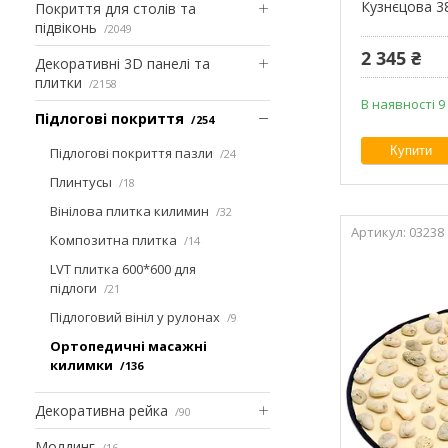
Кузнєцова 3
Покриття для столів та
підвіконь
2049
2 345 ₴
Декоративні 3D панелі та
плитки
2158
В наявності 9
Підлогові покриття
254
Купити
Підлогові покриття пазли
24
Плинтусы
18
Вінілова плитка килимин
32
03238
Композитна плитка
14
LVT плитка 600*600 для
підлоги
21
Підлоговий вініл у рулонах
9
Ортопедичні масажні
килимки
136
Декоративна рейка
90
Молдинг
16