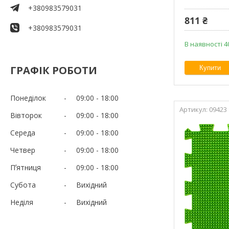
+380983579031
811 ₴
+380983579031
В наявності 4
ГРАФІК РОБОТИ
Купити
Понеділок
09:00
18:00
09423
Вівторок
09:00
18:00
Середа
09:00
18:00
Четвер
09:00
18:00
Пʼятниця
09:00
18:00
Субота
Вихідний
Неділя
Вихідний