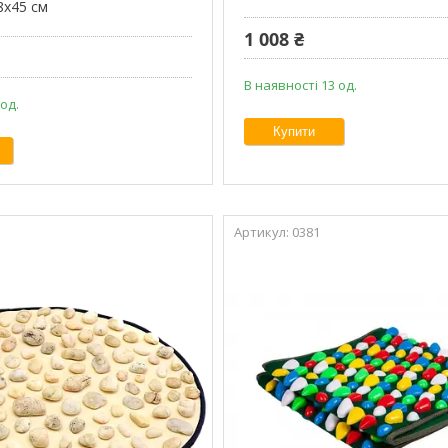
8x45 см
1 008 ₴
В наявності 13 од.
 од.
Купити
0381