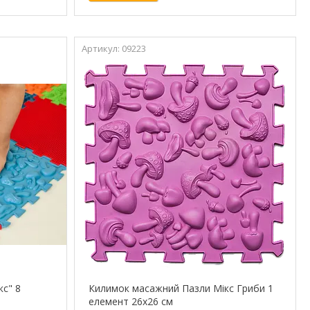
09223
кс" 8
Килимок масажний Пазли Мікс Гриби 1
елемент 26x26 см