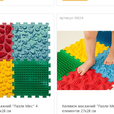
09224
ажний "Пазли Мікс" 4
Килимок масажний "Пазли Мі
x28 см
елементів 27x28 см