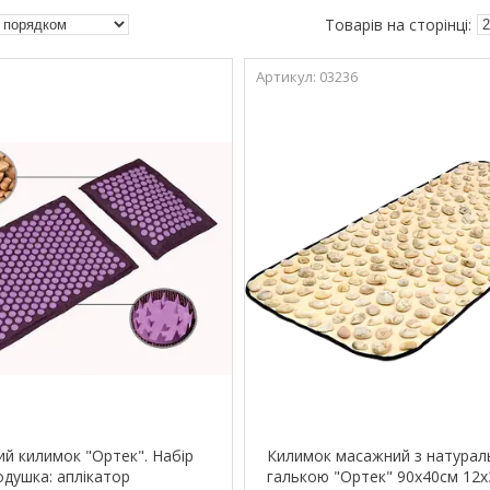
03236
ий килимок "Ортек". Набір
Килимок масажний з натура
одушка: аплікатор
галькою "Ортек" 90х40см 12x