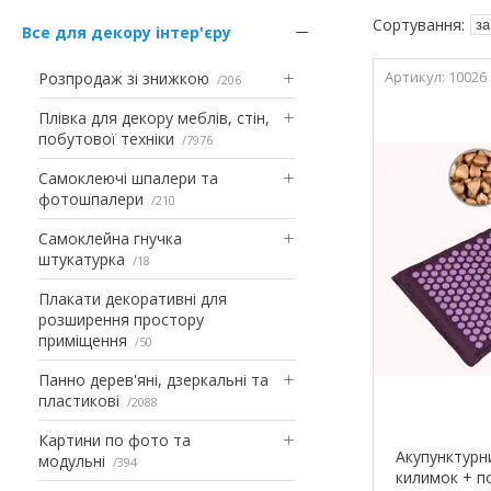
Все для декору інтер'єру
10026
Розпродаж зі знижкою
206
Плівка для декору меблів, стін,
побутової техніки
7976
Самоклеючі шпалери та
фотошпалери
210
Самоклейна гнучка
штукатурка
18
Плакати декоративні для
розширення простору
приміщення
50
Панно дерев'яні, дзеркальні та
пластикові
2088
Картини по фото та
Акупунктурн
модульні
394
килимок + п