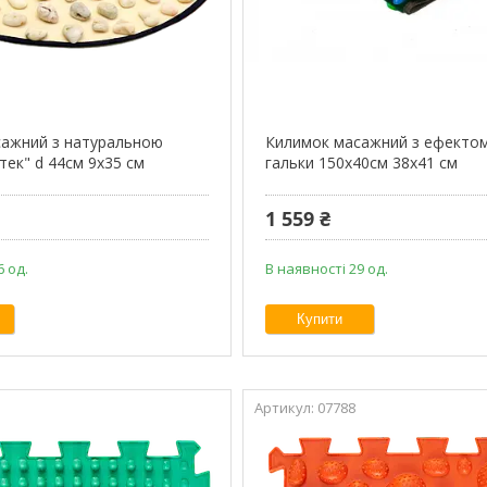
сажний з натуральною
Килимок масажний з ефектом
тек" d 44см 9x35 см
гальки 150х40см 38x41 см
1 559 ₴
6 од.
В наявності 29 од.
Купити
07788