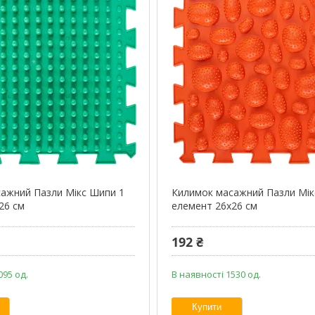
ажний Пазли Мікс Шипи 1
Килимок масажний Пазли Мік
26 см
елемент 26x26 см
192 ₴
095 од.
В наявності 1530 од.
Купити