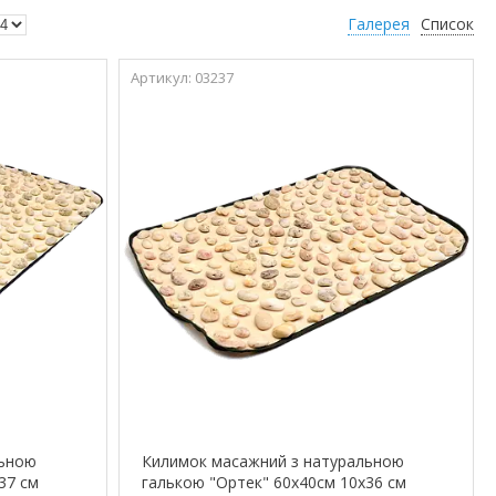
Галерея
Список
03237
льною
Килимок масажний з натуральною
37 см
галькою "Ортек" 60х40см 10x36 см