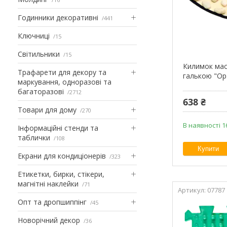
Годинники декоративні
441
Ключниці
15
Світильники
15
Килимок ма
Трафарети для декору та
галькою "Ор
маркування, одноразові та
багаторазові
2712
638 ₴
Товари для дому
270
В наявності 1
Інформаційні стенди та
таблички
108
Купити
Екрани для кондиціонерів
323
Етикетки, бирки, стікери,
магнітні наклейки
71
07787
Опт та дропшиппінг
45
Новорічний декор
36