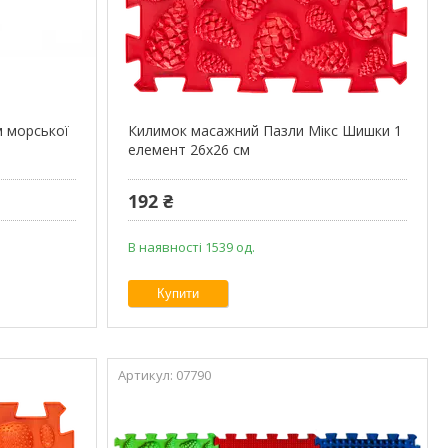
 морської
Килимок масажний Пазли Мікс Шишки 1
елемент 26x26 см
192 ₴
В наявності 1539 од.
Купити
07790