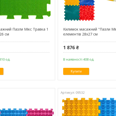
ажний Пазли Мікс Травка 1
Килимок масажний "Пазли Мі
26 см
елементів 28x27 см
1 876 ₴
810 од.
В наявності 408 од.
Купити
09532