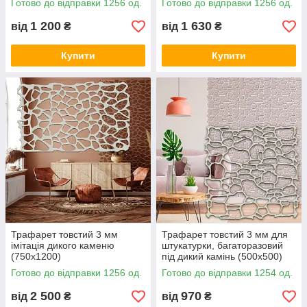
Готово до відправки 1256 од.
Готово до відправки 1256 од.
(350х1000)
1 200
1 630
від
₴
від
₴
Купити
Купити
Трафарет товстий 3 мм
Трафарет товстий 3 мм для
імітація дикого каменю
штукатурки, багаторазовий
(750х1200)
під дикий камінь (500х500)
Готово до відправки 1256 од.
Готово до відправки 1254 од.
2 500
970
від
₴
від
₴