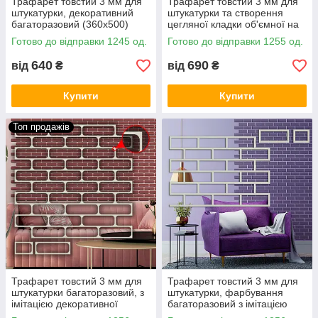
Трафарет товстий 3 мм для
Трафарет товстий 3 мм для
штукатурки, декоративний
штукатурки та створення
багаторазовий (360х500)
цегляної кладки об'ємної на
стіні (440х500)
Готово до відправки 1245 од.
Готово до відправки 1255 од.
640
690
від
₴
від
₴
Купити
Купити
Топ продажів
Трафарет товстий 3 мм для
Трафарет товстий 3 мм для
штукатурки багаторазовий, з
штукатурки, фарбування
імітацією декоративної
багаторазовий з імітацією
кладки заокруглені кути
кладки цегли (470х1000)