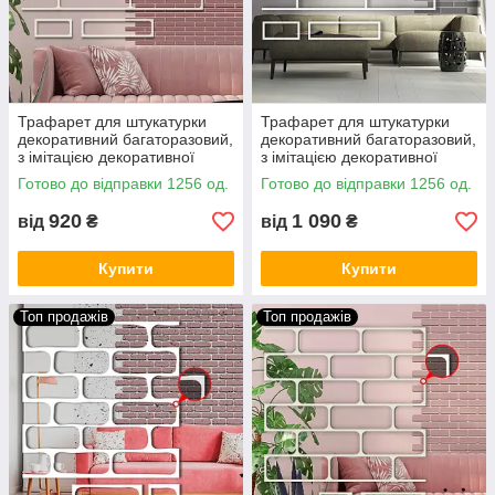
Трафарет для штукатурки
Трафарет для штукатурки
декоративний багаторазовий,
декоративний багаторазовий,
з імітацією декоративної
з імітацією декоративної
кладки заокруглені кути
кладки поліпропіленовий
Готово до відправки 1256 од.
Готово до відправки 1256 од.
поліпропіленовий (320х1000)
(320х1000)
920
1 090
від
₴
від
₴
Купити
Купити
Топ продажів
Топ продажів