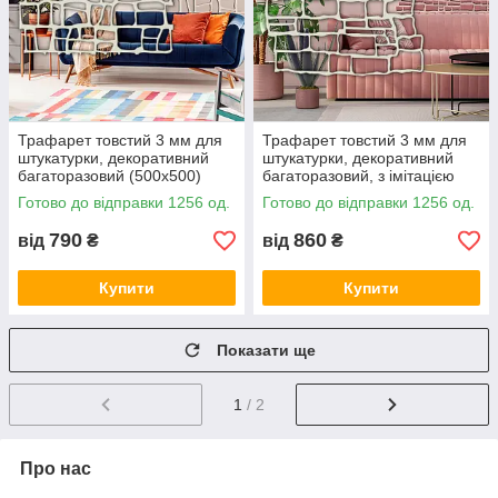
Трафарет товстий 3 мм для
Трафарет товстий 3 мм для
штукатурки, декоративний
штукатурки, декоративний
багаторазовий (500х500)
багаторазовий, з імітацією
дикого каменю (500х496)
Готово до відправки 1256 од.
Готово до відправки 1256 од.
790
860
від
₴
від
₴
Купити
Купити
Показати ще
1
/ 2
Про нас