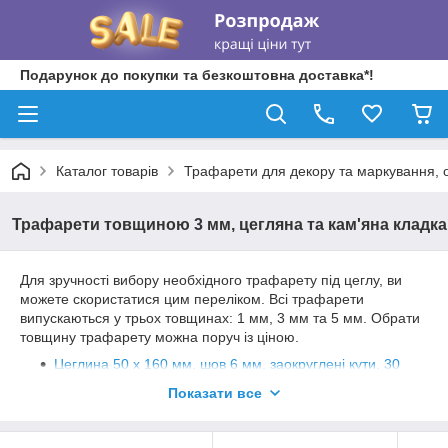
Подарунок до покупки та безкоштовна доставка*!
Каталог товарів
Трафарети для декору та маркування, о
Трафарети товщиною 3 мм, цегляна та кам'яна кладка
Для зручності вибору необхідного трафарету під цеглу, ви
можете скористатися цим переліком. Всі трафарети
випускаються у трьох товщинах: 1 мм, 3 мм та 5 мм. Обрати
товщину трафарету можна поруч із ціною.
Цеглина 50 х 160 мм, шов 6 мм, заокруглені кути, 30
цеглин у трафареті (BS111)
Показати все
Цеглина 50 х 240 мм, шов 8 мм, прямі кути, 16
цеглин у трафареті (BS97)