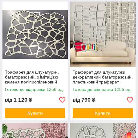
Трафарет для штукатурки,
Трафарет для штукатурки,
багаторазовий, з імітацією
декоративний багаторазовий,
каменя поліпропіленовий
пластиковий трафарет
(560х700)
(406х600)
Готово до відправки 1256 од.
Готово до відправки 1256 од.
1 120
790
від
₴
від
₴
Купити
Купити