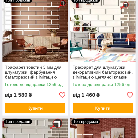
Топ продажів
Топ продажів
Трафарет товстий 3 мм для
Трафарет для штукатурки,
штукатурки, фарбування
декоративний багаторазовий,
багаторазовий з імітацією
з імітацією цегляної кладки
кладки силікатної цегли
поліпропіленовий (420х1000)
Готово до відправки 1256 од.
Готово до відправки 1256 од.
(460х1000)
1 580
1 460
від
₴
від
₴
Купити
Купити
Топ продажів
Топ продажів