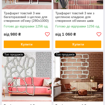
Трафарет товстий 3 мм
Трафарет товстий 3 мм з
багаторазовий з цеглою для
цегляною кладкою для
створення об'єму (280х1000)
створення об'ємних швів
(310х1000)
Готово до відправки 1256 од.
Готово до відправки 1256 од.
980
1 060
від
₴
від
₴
Купити
Купити
Топ продажів
Топ продажів