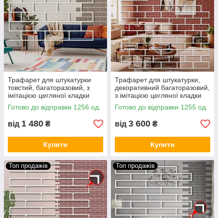
Трафарет для штукатурки
Трафарет для штукатурки,
товстий, багаторазовий, з
декоративний багаторазовий,
імітацією цегляної кладки
з імітацією цегляної кладки
заокруглені кути
поліпропіленовий, 3 мм
Готово до відправки 1256 од.
Готово до відправки 1255 од.
поліпропіленовий, 3 мм
(1040х1000)
(430х1000)
1 480
3 600
від
₴
від
₴
Купити
Купити
Топ продажів
Топ продажів