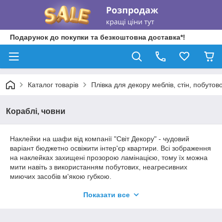
Подарунок до покупки та безкоштовна доставка*!
Каталог товарів
Плівка для декору меблів, стін, побутово
Кораблі, човни
Наклейки на шафи від компанії "Світ Декору" - чудовий
варіант бюджетно освіжити інтер'єр квартири. Всі зображення
на наклейках захищені прозорою ламінацією, тому їх можна
мити навіть з використанням побутових, неагресивних
миючих засобів м'якою губкою.
У цьому розділі представлені стандартні розміри наклейок:
Показати все
220 х 60 см, 220 х 74 см, 220 х 102 см.
Вибрати необхідний
розмір наклейки та кількість дверей ви можете поруч із ціною
.