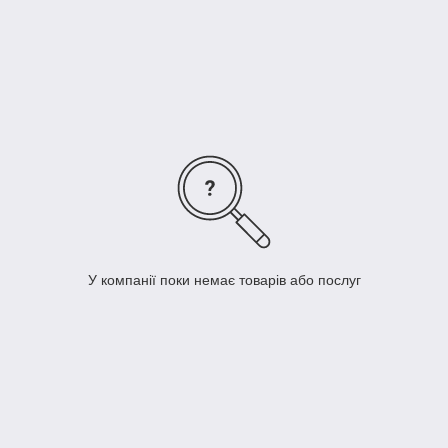
Так само ми виготовляємо наклейки на шафи на
замовлення, за індивідуальними розмірами. Щоб замовити
індивідуальні розміри, оформіть замовлення наклейки, що
сподобалася, і вкажіть у коментарях до замовлення, що вам
потрібні індивідуальні розміри. Наш спеціаліст зв'яжеться з
вами та зробить розрахунок вашого замовлення. Наклейки на
шафи виготовляються за повною або частковою
передоплатою.
У компанії поки немає товарів або послуг