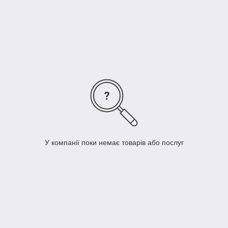
Так само ми виготовляємо наклейки на шафи на
замовлення,
за індивідуальними розмірами
. Щоб
замовити індивідуальні розміри, оформіть замовлення
наклейки, що сподобалася, і вкажіть у коментарях до
замовлення, що вам потрібні індивідуальні розміри. Наш
спеціаліст зв'яжеться з вами та зробить розрахунок вашого
замовлення. Наклейки на шафи виготовляються за повною
або частковою передоплатою.
У компанії поки немає товарів або послуг