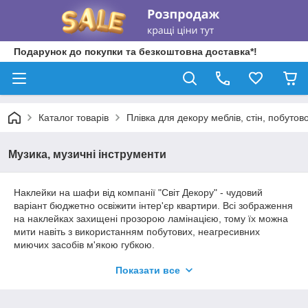
Подарунок до покупки та безкоштовна доставка*!
Каталог товарів
Плівка для декору меблів, стін, побутово
Музика, музичні інструменти
Наклейки на шафи від компанії "Світ Декору" - чудовий
варіант бюджетно освіжити інтер'єр квартири. Всі зображення
на наклейках захищені прозорою ламінацією, тому їх можна
мити навіть з використанням побутових, неагресивних
миючих засобів м'якою губкою.
У цьому розділі представлені стандартні розміри наклейок:
Показати все
220 х 60 см, 220 х 74 см, 220 х 102 см
.
Вибрати необхідний
розмір наклейки та кількість дверей ви можете поруч із ціною
.