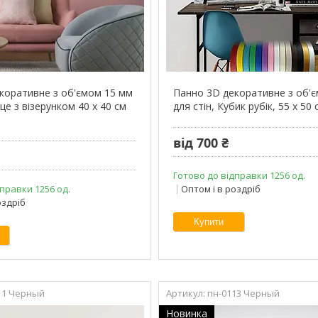
коративне з об'ємом 15 мм
Панно 3D декоративне з об'
рце з візерунком 40 х 40 см
для стін, Кубик рубік, 55 х 50
від 700 ₴
Готово до відправки 1256 од.
правки 1256 од.
Оптом і в роздріб
оздріб
Купити
11 Черный
пн-0113 Черный
Новинка