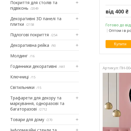
Покриття для столів та
підвіконь
2049
від 400 ₴
Декоративні 3D панелі та
плитки
2158
Готово до від
Оптом і в р
Підлогові покриття
254
Купити
Декоративна рейка
90
Молдинг
16
Годинники декоративні
441
ПН-00
Ключниці
15
Світильники
15
Трафарети для декору та
маркування, одноразові та
багаторазові
2712
Товари для дому
270
Інформаційні стенди та