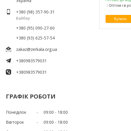
Україна
Оптом і в р
+380 (98) 357-90-31
Вайбер
Купити
+380 (95) 090-27-60
+380 (93) 625-57-54
zakaz@zerkala.org.ua
+380983579031
+380983579031
ГРАФІК РОБОТИ
Понеділок
09:00
18:00
Вівторок
09:00
18:00