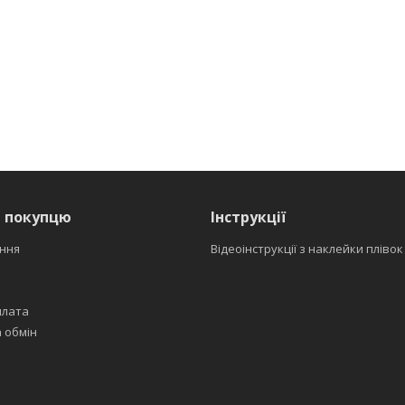
я покупцю
Інструкції
ння
Відеоінструкції з наклейки плівок
плата
 обмін