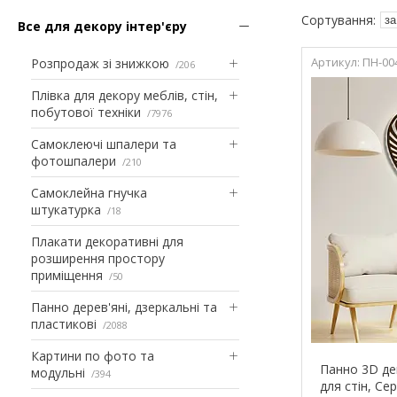
Все для декору інтер'єру
ПН-00
Розпродаж зі знижкою
206
Плівка для декору меблів, стін,
побутової техніки
7976
Самоклеючі шпалери та
фотошпалери
210
Самоклейна гнучка
штукатурка
18
Плакати декоративні для
розширення простору
приміщення
50
Панно дерев'яні, дзеркальні та
пластикові
2088
Картини по фото та
Панно 3D де
модульні
394
для стін, Се