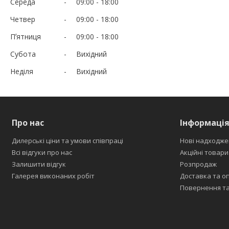
Середа
09:00
18:00
Четвер
09:00
18:00
Пʼятниця
09:00
18:00
Субота
Вихідний
Неділя
Вихідний
Про нас
Інформаці
Дилерські ціни та умови співпраці
Нові надходже
Всі відгуки про нас
Акційні товари
Залишити відгук
Розпродаж
Галерея виконаних робіт
Доставка та о
Повернення та