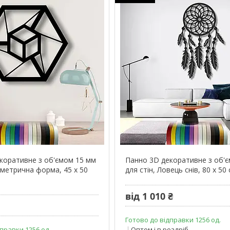
коративне з об'ємом 15 мм
Панно 3D декоративне з об'
ометрична форма, 45 х 50
для стін, Ловець снів, 80 х 50
від 1 010 ₴
Готово до відправки 1256 од.
правки 1256 од.
Оптом і в роздріб