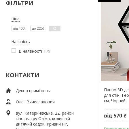
ФІЛЬТРИ
Ціна
Наявність
В наявності
179
КОНТАКТИ
Панно 3D де
Декор приміщень
для стін, Ге
см, Чорний
Олег Вячеславович
вул. Катеринівська, 22, район
від 570 ₴
кінотеатру Олімп, колишній
дитячий садок, Кривий Ріг,
Готово до від