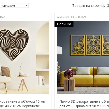
46-1
ПН-0074-9
Новинка
коративне з об'ємом 15 мм
Панно 3D декоративне з об'
рце 40 х 40 см коричневе
для стін, Орнамент 50 х 105 