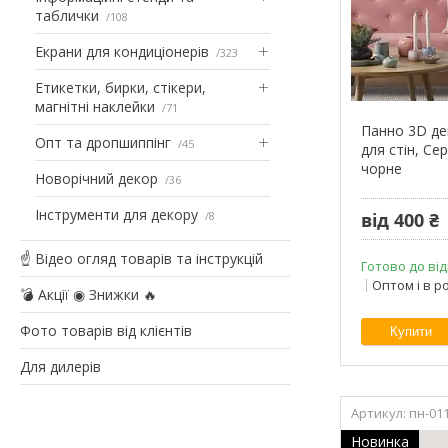
таблички
108
Екрани для кондиціонерів
323
Етикетки, бирки, стікери,
магнітні наклейки
71
Панно 3D де
Опт та дропшиппінг
45
для стін, Се
чорне
Новорічний декор
36
Інструменти для декору
8
від 400 ₴
☝ Відео огляд товарів та інструкцій
Готово до від
Оптом і в р
💣 Акції ◉ Знижки 🔥
Фото товарів від клієнтів
Купити
Для дилерів
пн-01
Новинка