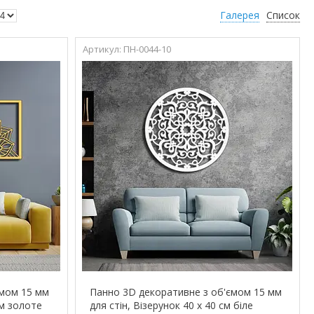
Галерея
Список
ПН-0044-10
ємом 15 мм
Панно 3D декоративне з об'ємом 15 мм
см золоте
для стін, Візерунок 40 х 40 см біле