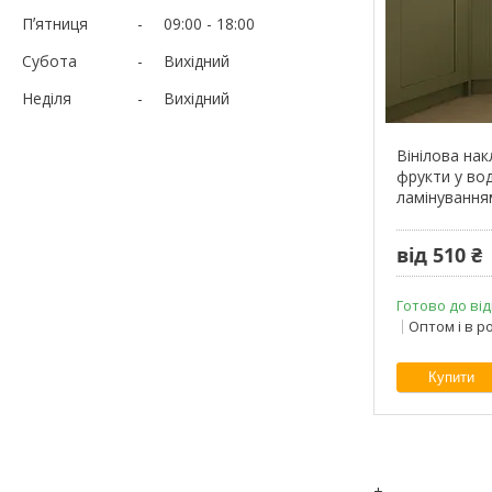
Пʼятниця
09:00
18:00
Субота
Вихідний
Неділя
Вихідний
Вінілова на
фрукти у вод
ламінування
від 510 ₴
Готово до від
Оптом і в р
Купити
+