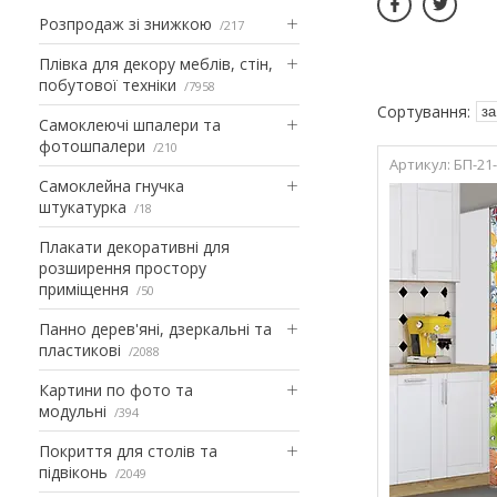
Розпродаж зі знижкою
217
Плівка для декору меблів, стін,
побутової техніки
7958
Самоклеючі шпалери та
фотошпалери
210
БП-21
Самоклейна гнучка
штукатурка
18
Плакати декоративні для
розширення простору
приміщення
50
Панно дерев'яні, дзеркальні та
пластикові
2088
Картини по фото та
модульні
394
Покриття для столів та
підвіконь
2049