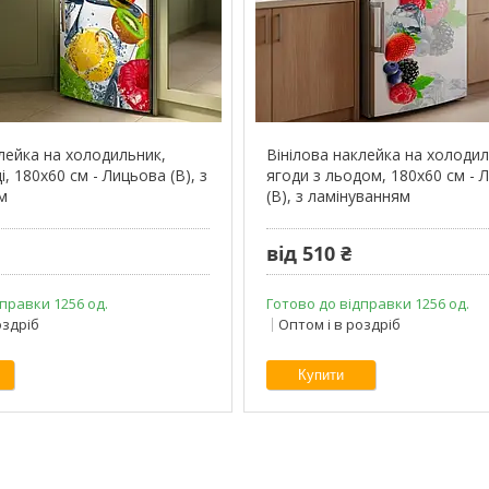
клейка на холодильник,
Вінілова наклейка на холодил
і, 180х60 см - Лицьова (В), з
ягоди з льодом, 180х60 см - 
м
(В), з ламінуванням
від 510 ₴
правки 1256 од.
Готово до відправки 1256 од.
оздріб
Оптом і в роздріб
Купити