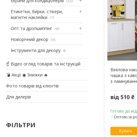
Екрани для кондиціонерів
323
Етикетки, бирки, стікери,
магнітні наклейки
71
Опт та дропшиппінг
45
Новорічний декор
36
Інструменти для декору
8
☝ Відео огляд товарів та інструкцій
Вінілова на
💣 Акції ◉ Знижки 🔥
чашка з каво
з ламінуван
Фото товарів від клієнтів
від 510 ₴
Для дилерів
Готово до від
Оптом і в р
ФІЛЬТРИ
Купити