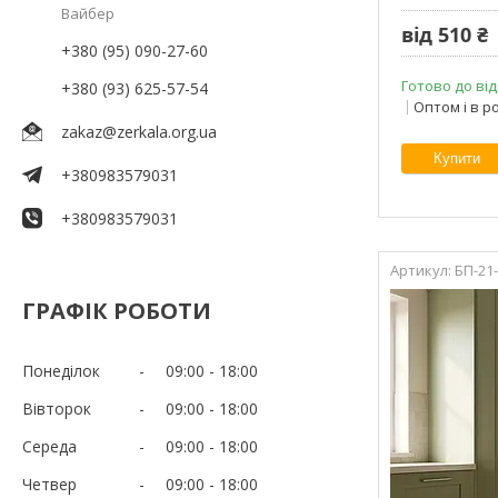
Вайбер
від 510 ₴
+380 (95) 090-27-60
Готово до від
+380 (93) 625-57-54
Оптом і в р
zakaz@zerkala.org.ua
Купити
+380983579031
+380983579031
БП-21
ГРАФІК РОБОТИ
Понеділок
09:00
18:00
Вівторок
09:00
18:00
Середа
09:00
18:00
Четвер
09:00
18:00