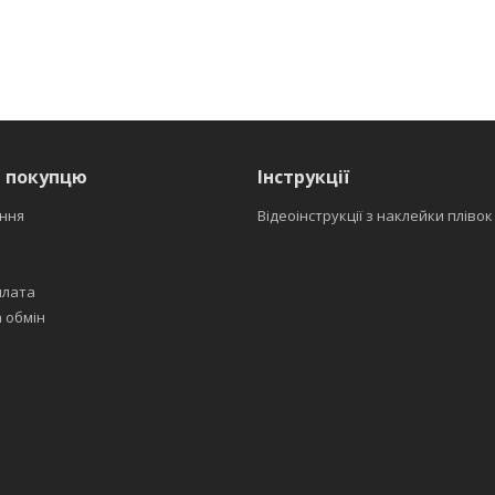
я покупцю
Інструкції
ння
Відеоінструкції з наклейки плівок
плата
 обмін