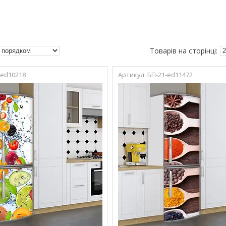
-ed10218
БП-21-ed11472