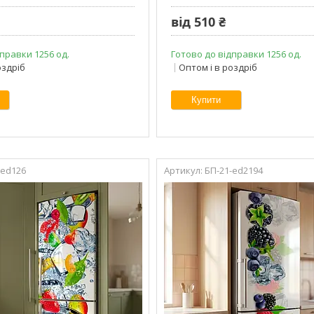
від 510 ₴
правки 1256 од.
Готово до відправки 1256 од.
оздріб
Оптом і в роздріб
Купити
-ed126
БП-21-ed2194