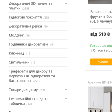
Декоративні 3D панелі та
плитки
2158
Вінілова на
фрукти в бри
Підлогові покриття
252
(В), з ламін
Декоративна рейка
90
від 510 ₴
Молдинг
16
Годинники декоративні
441
Готово до від
Оптом і в р
Ключниці
15
Світильники
Купити
15
Трафарети для декору та
маркування, одноразові та
багаторазові
2712
БП-21
Товари для дому
270
Інформаційні стенди та
таблички
108