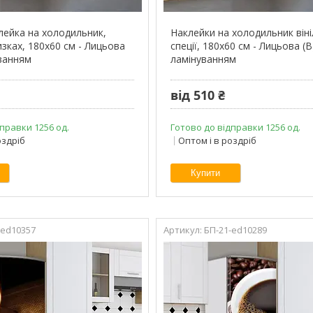
клейка на холодильник,
Наклейки на холодильник віні
зках, 180х60 см - Лицьова
спеції, 180х60 см - Лицьова (В)
уванням
ламінуванням
від 510 ₴
правки 1256 од.
Готово до відправки 1256 од.
оздріб
Оптом і в роздріб
Купити
-ed10357
БП-21-ed10289