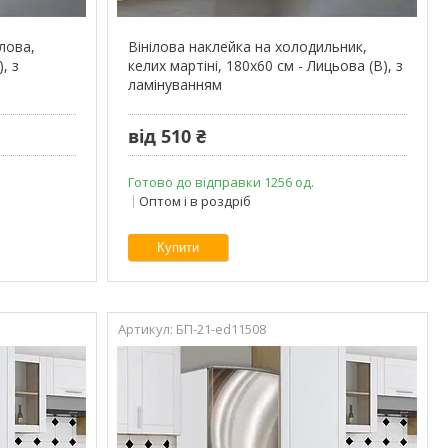
лова,
Вінілова наклейка на холодильник,
, з
келих мартіні, 180х60 см - Лицьова (В), з
ламінуванням
від 510 ₴
Готово до відправки 1256 од.
Оптом і в роздріб
Купити
БП-21-ed11508