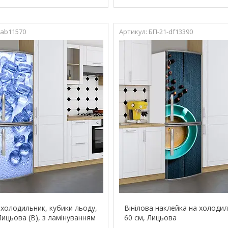
-ab11570
БП-21-df13390
 холодильник, кубики льоду,
Вінілова наклейка на холодил
Лицьова (В), з ламінуванням
60 см, Лицьова