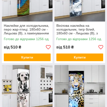
Наклейки для холодильника,
Вінілова наклейка на
перо жар-птиці, 180х60 см -
холодильник, тигр білий,
Лицьова (В), з ламінуванням
180х60 см - Лицьова (В), з
ламінуванням
Готово до відправки 1256 од.
Готово до відправки 1256 од.
510
510
від
₴
від
₴
Купити
Купити