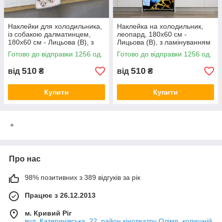
Наклейки для холодильника,
Наклейка на холодильник,
із собакою далматинцем,
леопард, 180х60 см -
180х60 см - Лицьова (В), з
Лицьова (В), з ламінуванням
ламінуванням
Готово до відправки 1256 од.
Готово до відправки 1256 од.
510
510
від
₴
від
₴
Купити
Купити
+
Про нас
98% позитивних з 389 відгуків за рік
Працює з 26.12.2013
м. Кривий Ріг
вул. Катеринівська, 22, район кінотеатру Олімп, колишній