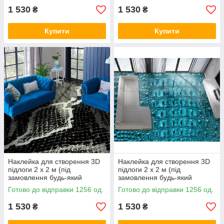
1 530
1 530
₴
₴
Купити
Купити
Наклейка для створення 3D
Наклейка для створення 3D
підлоги 2 х 2 м (під
підлоги 2 х 2 м (під
замовлення будь-який
замовлення будь-який
розмір) із захисною
розмір) із захисною
Готово до відправки 1256 од.
Готово до відправки 1256 од.
ламінацією (БП-pol_mx045)
ламінацією (БП-pol_mx046)
1 530
1 530
₴
₴