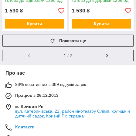
Готово до відправки 1256 од.
Готово до відправки 1256 од.
ламінацією (БП-pol_tx045)
ламінацією (БП-pol_tx046)
1 530
1 530
₴
₴
Купити
Купити
Показати ще
1
/ 2
Про нас
98% позитивних з 389 відгуків за рік
Працює з 26.12.2013
м. Кривий Ріг
вул. Катеринівська, 22, район кінотеатру Олімп, колишній
дитячий садок, Кривий Ріг, Україна
Контакти