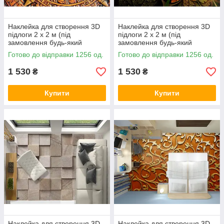
Наклейка для створення 3D
Наклейка для створення 3D
підлоги 2 х 2 м (під
підлоги 2 х 2 м (під
замовлення будь-який
замовлення будь-який
розмір) із захисною
розмір) із захисною
Готово до відправки 1256 од.
Готово до відправки 1256 од.
ламінацією (БП-pol_tx016)
ламінацією (БП-pol_tx026)
1 530
1 530
₴
₴
Купити
Купити
Наклейка для створення 3D
Наклейка для створення 3D