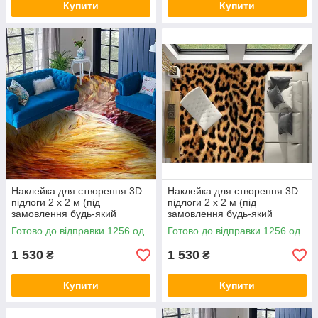
Купити
Купити
Наклейка для створення 3D
Наклейка для створення 3D
підлоги 2 х 2 м (під
підлоги 2 х 2 м (під
замовлення будь-який
замовлення будь-який
розмір) із захисною
розмір) із захисною
Готово до відправки 1256 од.
Готово до відправки 1256 од.
ламінацією (БП-pol_mx013)
ламінацією (БП-pol_mx050)
1 530
1 530
₴
₴
Купити
Купити