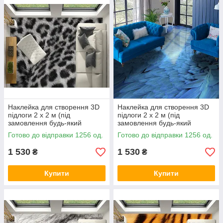
Наклейка для створення 3D
Наклейка для створення 3D
підлоги 2 х 2 м (під
підлоги 2 х 2 м (під
замовлення будь-який
замовлення будь-який
розмір) із захисною
розмір) із захисною
Готово до відправки 1256 од.
Готово до відправки 1256 од.
ламінацією (БП-pol_mx015)
ламінацією (БП-pol_mx020)
1 530
1 530
₴
₴
Купити
Купити