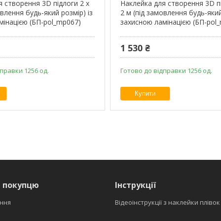
я створення 3D підлоги 2 х
Наклейка для створення 3D пі
овлення будь-який розмір) із
2 м (під замовлення будь-який
мінацією (БП-pol_mp067)
захисною ламінацією (БП-pol
1 530 ₴
правки 1256 од.
Готово до відправки 1256 од.
Купити
я покупцю
Інструкції
ння
Відеоінструкції з наклейки плівок