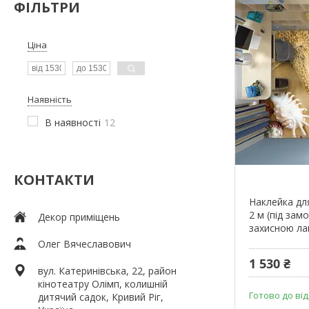
ФІЛЬТРИ
Ціна
Наявність
В наявності
12
КОНТАКТИ
Наклейка дл
2 м (під зам
Декор приміщень
захисною ла
Олег Вячеславович
1 530 ₴
вул. Катеринівська, 22, район
кінотеатру Олімп, колишній
Готово до від
дитячий садок, Кривий Ріг,