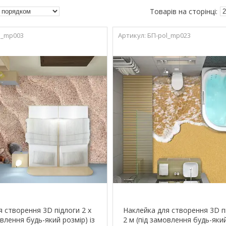
l_mp003
БП-pol_mp023
я створення 3D підлоги 2 х
Наклейка для створення 3D пі
овлення будь-який розмір) із
2 м (під замовлення будь-який