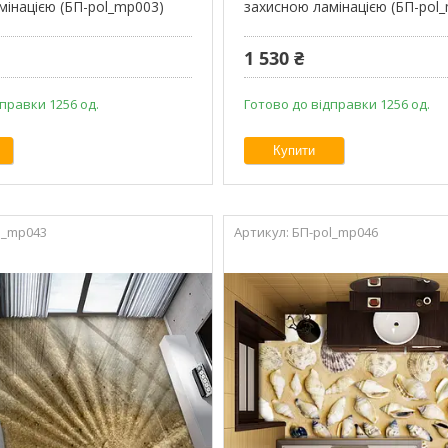
мінацією (БП-pol_mp003)
захисною ламінацією (БП-pol
1 530 ₴
правки 1256 од.
Готово до відправки 1256 од.
Купити
l_mp043
БП-pol_mp046