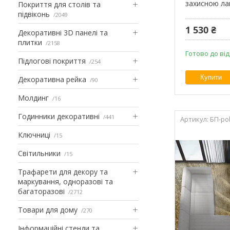
захисною ла
Покриття для столів та
підвіконь
2049
1 530 ₴
Декоративні 3D панелі та
плитки
2158
Готово до від
Підлогові покриття
254
Купити
Декоративна рейка
90
Молдинг
16
Годинники декоративні
441
БП-po
Ключниці
15
Світильники
15
Трафарети для декору та
маркування, одноразові та
багаторазові
2712
Товари для дому
270
Інформаційні стенди та