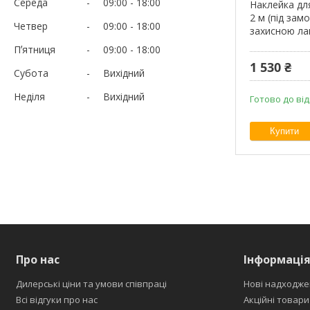
Середа
09:00
18:00
Наклейка дл
2 м (під зам
Четвер
09:00
18:00
захисною ла
Пʼятниця
09:00
18:00
1 530 ₴
Субота
Вихідний
Неділя
Вихідний
Готово до від
Купити
Про нас
Інформаці
Дилерські ціни та умови співпраці
Нові надходже
Всі відгуки про нас
Акційні товари