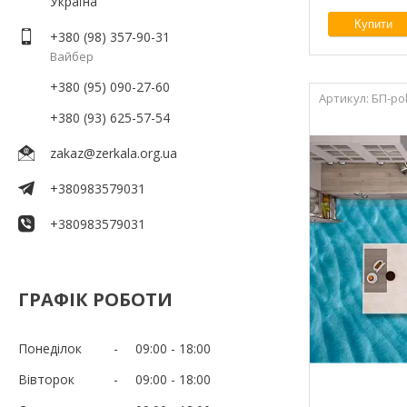
Україна
Купити
+380 (98) 357-90-31
Вайбер
+380 (95) 090-27-60
БП-po
+380 (93) 625-57-54
zakaz@zerkala.org.ua
+380983579031
+380983579031
ГРАФІК РОБОТИ
Понеділок
09:00
18:00
Вівторок
09:00
18:00