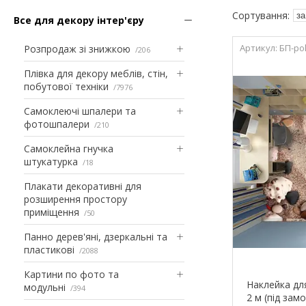
Все для декору інтер'єру
БП-po
Розпродаж зі знижкою
206
Плівка для декору меблів, стін,
побутової техніки
7976
Самоклеючі шпалери та
фотошпалери
210
Самоклейна гнучка
штукатурка
18
Плакати декоративні для
розширення простору
приміщення
50
Панно дерев'яні, дзеркальні та
пластикові
2088
Картини по фото та
Наклейка дл
модульні
394
2 м (під зам