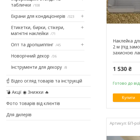
таблички
108
Екрани для кондиціонерів
323
Етикетки, бирки, стікери,
магнітні наклейки
71
Наклейка дл
Опт та дропшиппінг
45
2 м (під зам
захисною ла
Новорічний декор
36
Інструменти для декору
8
1 530 ₴
☝ Відео огляд товарів та інструкцій
Готово до від
💣 Акції ◉ Знижки 🔥
Купити
Фото товарів від клієнтів
Для дилерів
БП-po