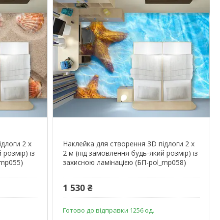
длоги 2 х
Наклейка для створення 3D підлоги 2 х
 розмір) із
2 м (під замовлення будь-який розмір) із
_mp055)
захисною ламінацією (БП-pol_mp058)
1 530 ₴
Готово до відправки 1256 од.