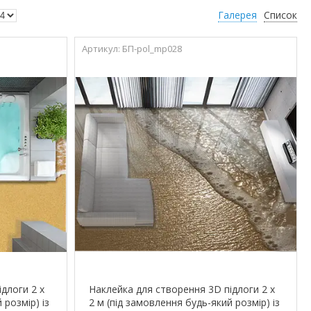
Галерея
Список
БП-pol_mp028
длоги 2 х
Наклейка для створення 3D підлоги 2 х
 розмір) із
2 м (під замовлення будь-який розмір) із