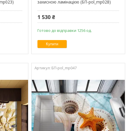
_mp023)
захисною ламінацією (БП-pol_mp028)
1 530 ₴
Готово до відправки 1256 од.
Купити
БП-pol_mp047