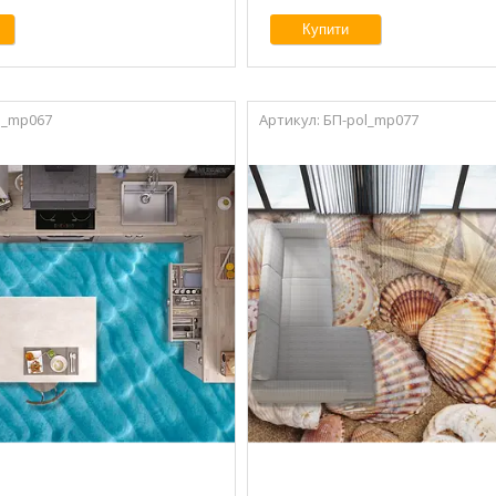
Купити
l_mp067
БП-pol_mp077