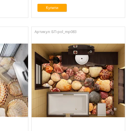
Купити
БП-pol_mp083