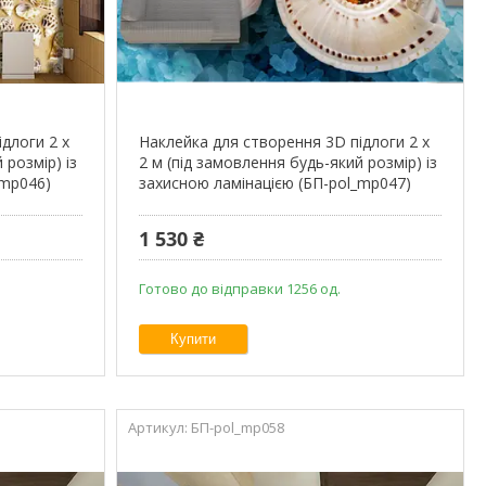
длоги 2 х
Наклейка для створення 3D підлоги 2 х
 розмір) із
2 м (під замовлення будь-який розмір) із
_mp046)
захисною ламінацією (БП-pol_mp047)
1 530 ₴
Готово до відправки 1256 од.
Купити
БП-pol_mp058