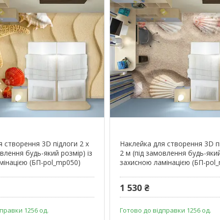
я створення 3D підлоги 2 х
Наклейка для створення 3D пі
овлення будь-який розмір) із
2 м (під замовлення будь-який
мінацією (БП-pol_mp050)
захисною ламінацією (БП-pol
1 530 ₴
правки 1256 од.
Готово до відправки 1256 од.