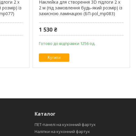
длоги 2 х
Наклейка для створення 3D підлоги 2 х
 розмір) із
2 м (під замовлення будь-який розмір) із
_mp077)
захисною ламінацією (БП-pol_mp083)
1 530 ₴
Готово до відправки 1256 од.
Купити
Каталог
ПЕТ-панелі на кухонний фартух
Наліпки на кухонний фартух