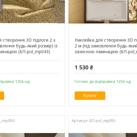
я створення 3D підлоги 2 х
Наклейка для створення 3D пі
овлення будь-який розмір) із
2 м (під замовлення будь-який
мінацією (БП-pol_mp043)
захисною ламінацією (БП-pol
1 530 ₴
правки 1256 од.
Готово до відправки 1256 од.
Купити
l_mp050
БП-pol_mp055