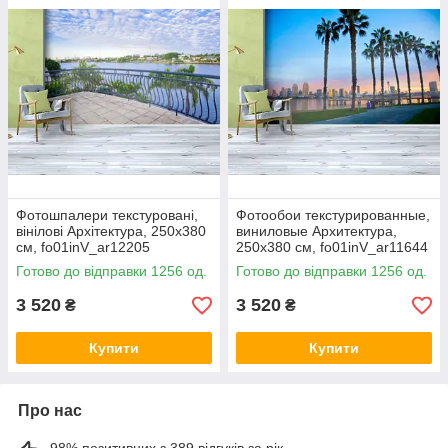
Фотошпалери текстуровані,
Фотообои текстурированные,
вінілові Архітектура, 250х380
виниловые Архитектура,
см, fo01inV_ar12205
250х380 см, fo01inV_ar11644
Готово до відправки 1256 од.
Готово до відправки 1256 од.
3 520
3 520
₴
₴
Купити
Купити
Про нас