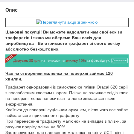
Опис
Шановні покупці! Ви можете надсилати нам свої ескізи
трафаретів і якщо ми оберемо Ваш ескіз для
виробництва - Ви отримаєте трафарет зі свого ескізу
абсолютно безкоштовно.
Час на створення малюнка на поверхні займає 120
хвилин.
Трафарет одноразовий із самоклеючої плівки Oracal 620 серії
з послабленим клеєвим шаром. Плівка не залишає слідів клею
на поверхні, легко наноситься та легко знімається після
використання.
Клеїться до поверхні суцільним аркушем, після чого все зайве
виймається з приклеєного трафарету.
При перенесенні трафарету малюнок не випадає з плівки, за
рахунок прорізу плівки на 90%.
Застосовується для нанесення малюнка на стіну, ДСП, рівні