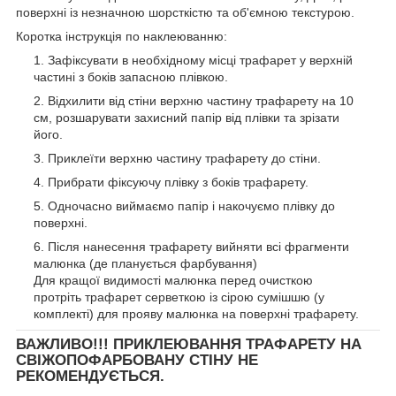
поверхні із незначною шорсткістю та об'ємною текстурою.
Коротка інструкція по наклеюванню:
Зафіксувати в необхідному місці трафарет у верхній
частині з боків запасною плівкою.
Відхилити від стіни верхню частину трафарету на 10
см, розшарувати захисний папір від плівки та зрізати
його.
Приклеїти верхню частину трафарету до стіни.
Прибрати фіксуючу плівку з боків трафарету.
Одночасно виймаємо папір і накочуємо плівку до
поверхні.
Після нанесення трафарету вийняти всі фрагменти
малюнка (де планується фарбування)
Для кращої видимості малюнка перед очисткою
протріть трафарет серветкою із сірою сумішшю (у
комплекті) для прояву малюнка на поверхні трафарету.
ВАЖЛИВО!!! ПРИКЛЕЮВАННЯ ТРАФАРЕТУ НА
СВІЖОПОФАРБОВАНУ СТІНУ НЕ
РЕКОМЕНДУЄТЬСЯ.