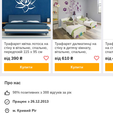
Трафарет квітка лотоса на
Трафарет далматинці на
Траф
стіну в вітальню, спальню,
стіну в дитячу кімнату,
на с
передпокій 115 х 95 см
вітальню, спальню,
спал
одноразовий
передпокій одноразовий
одн
390
610
від
₴
від
₴
від
самоклеючий
самоклеючий
сам
Купити
Купити
Про нас
98% позитивних з 388 відгуків за рік
Працює з 26.12.2013
м. Кривий Ріг