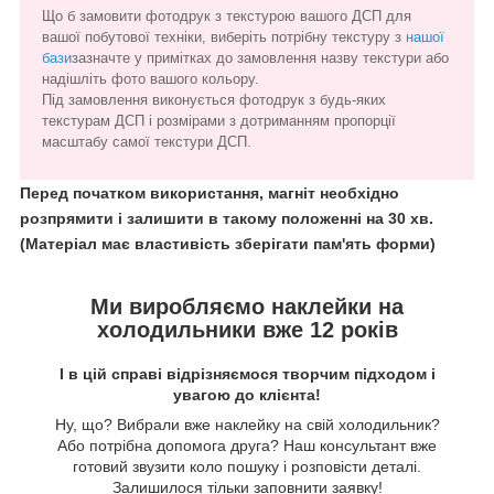
Що б замовити фотодрук з текстурою вашого ДСП для
вашої побутової техніки, виберіть потрібну текстуру з
нашої
бази
зазначте у примітках до замовлення назву текстури або
надішліть фото вашого кольору.
Під замовлення виконується фотодрук з будь-яких
текстурам ДСП і розмірами з дотриманням пропорції
масштабу самої текстури ДСП.
Перед початком використання, магніт необхідно
розпрямити і залишити в такому положенні на 30 хв.
(Матеріал має властивість зберігати пам'ять форми)
Ми виробляємо наклейки на
холодильники вже 12 років
І в цій справі відрізняємося творчим підходом і
увагою до клієнта!
Ну, що? Вибрали вже наклейку на свій холодильник?
Або потрібна допомога друга? Наш консультант вже
готовий звузити коло пошуку і розповісти деталі.
Залишилося тільки заповнити заявку!