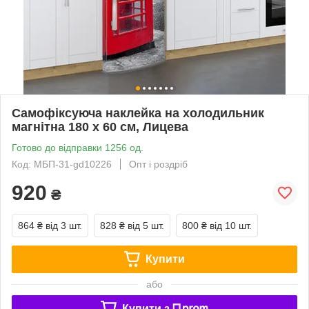
Самофіксуюча наклейка на холодильник
магнітна 180 х 60 см, Лицева
Готово до відправки 1256 од.
Код: МБП-31-gd10226
Опт і роздріб
920
₴
864 ₴
від 3 шт.
828 ₴
від 5 шт.
800 ₴
від 10 шт.
Купити
або
Купити з