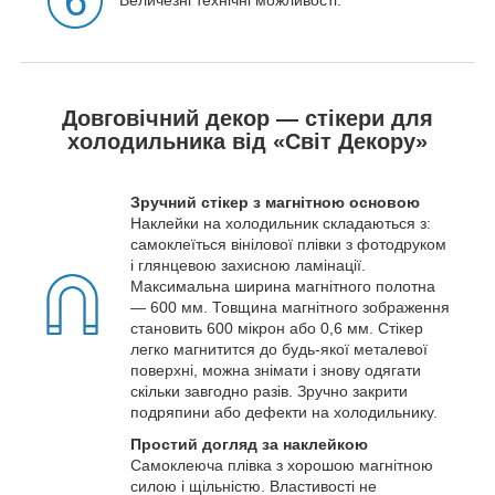
6
Величезні технічні можливості.
Довговічний декор — стікери для
холодильника від «Світ Декору»
Зручний стікер з магнітною основою
Наклейки на холодильник складаються з:
самоклеїться вінілової плівки з фотодруком
і глянцевою захисною ламінації.
Максимальна ширина магнітного полотна
— 600 мм. Товщина магнітного зображення
становить 600 мікрон або 0,6 мм. Стікер
легко магнитится до будь-якої металевої
поверхні, можна знімати і знову одягати
скільки завгодно разів. Зручно закрити
подряпини або дефекти на холодильнику.
Простий догляд за наклейкою
Самоклеюча плівка з хорошою магнітною
силою і щільністю. Властивості не