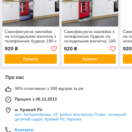
Самофіксуюча наклейка
Самофіксуюча наклейка з
Само
на холодильник магнітна з
телефонною будкою на
на х
телефонною будкою 180 х
холодильник магнітна, 180
нічн
60 см, Лицева частина
х 60 см, Лицева
60 с
920
920
920
₴
₴
Купити
Купити
Про нас
98% позитивних з 388 відгуків за рік
Працює з 26.12.2013
м. Кривий Ріг
вул. Катеринівська, 22, район кінотеатру Олімп, колишній
дитячий садок, Кривий Ріг, Україна
Контакти