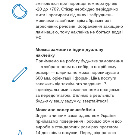
змінюються при перепаді температур від
-20 до +70?. Стікер необхідно періодично
мити і протирати від пилу і забруднень
миючими засобами, крім абразивних і
агресивних речовин. Зображення захищено
ламінацією, тому наклейка не боїться води і
УФ.
Можна замовити індивідуальну
наклейку
Приймаємо на роботу будь-яке замовлення
— з зображенням на вибір, в потрібному
розмірі — ширина не може перевищувати
600 мм, орієнтації і форми. Ціна послуги
залежить від технічного завдання. З
індивідуальними замовленнями працюємо
за передоплатою. Втілимо в реальність
будь-яку вашу задумку, звертайтеся!
Можливе повернення/обмін
Згідно з чинним законодавством України
приймаємо повернення і робимо обмін всіх
виробів в стандартних розмірах протягом
14 днів після покупки. Перед відправкою