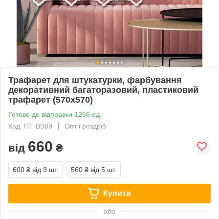
Трафарет для штукатурки, фарбування
декоративний багаторазовий, пластиковий
трафарет (570х570)
Готово до відправки 1256 од.
Код: ПТ-BS89
Опт і роздріб
660
від
₴
600 ₴
від 3 шт.
560 ₴
від 5 шт.
Купити
або