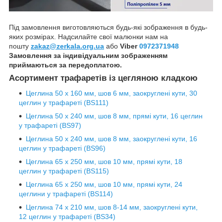
Під замовлення виготовляються будь-які зображення в будь-
яких розмірах. Надсилайте свої малюнки нам на
пошту
zakaz@zerkala.org.ua
або
Viber
0972371948
Замовлення за індивідуальним зображенням
приймаються за передоплатою.
Асортимент трафаретів із цегляною кладкою
Цеглина 50 х 160 мм, шов 6 мм, заокруглені кути, 30
цеглин у трафареті (BS111)
Цеглина 50 х 240 мм, шов 8 мм, прямі кути, 16 цеглин
у трафареті (BS97)
Цеглина 50 х 240 мм, шов 8 мм, заокруглені кути, 16
цеглин у трафареті (BS96)
Цеглина 65 х 250 мм, шов 10 мм, прямі кути, 18
цеглин у трафареті (BS115)
Цеглина 65 х 250 мм, шов 10 мм, прямі кути, 24
цеглини у трафареті (BS114)
Цеглина 74 х 210 мм, шов 8-14 мм, заокруглені кути,
12 цеглин у трафареті (BS34)