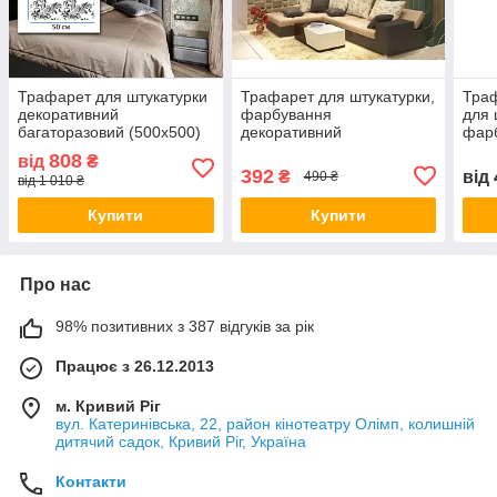
Трафарет для штукатурки
Трафарет для штукатурки,
Траф
декоративний
фарбування
для 
багаторазовий (500х500)
декоративний
фар
багаторазовий,
деко
808
від
₴
пластиковий трафарет
бага
392
₴
від
490 ₴
від 1 010 ₴
(650х700)
дико
плас
Купити
Купити
Про нас
98% позитивних з 387 відгуків за рік
Працює з 26.12.2013
м. Кривий Ріг
вул. Катеринівська, 22, район кінотеатру Олімп, колишній
дитячий садок, Кривий Ріг, Україна
Контакти