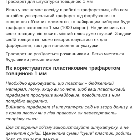
Трафарет для штукатурки товщиною 1 мм
Якщо у вас немає досвіду в роботі з трафаретами, або вам
потрібен універсальний трафарет під фарбування та
створення об'ємних елементів, то найкращим вибором буде
трафарет завтовшки 1 мм (1000 мікрон). Не дивлячись на
свою товщину, він досить міцний плюс дуже гнучкий. Завдяки
своїй товщині він може використовуватися як для
фарбування, так і для нанесення штукатурки.
Трафарет не роз'їдається розчинниками. Легко чиститься
будь-якими розчинниками.
Як користуватися пластиковим трафаретом
товщиною 1 мм
Необхідно враховувати, що пластик – бюджетний
матеріал, тому, якщо ви хочете, щоб ваш пластиковий
трафарет прослужив якнайдовше, поводитися з ним
потрібно акуратно.
Виймати трафарет зі штукатурки слід не згори донизу, а
з права лворуч чи з ліва праворуч, як перегортають
сторінку книги.
Для створення об'єму використовуйте штукатурку, а не
цементні суміші. Цементна суміш "суше" пластик, робить
його крихким та ламким.