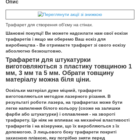
Опис
Трафарет для створення об'єму на стінах.
Шановні покупці! Ви можете надсилати нам свої ескізи
трафаретів і якщо ми оберемо Ваш ескіз для
виробництва - Ви отримаєте трафарет зі свого ескізу
абсолютно безкоштовно.
Трафарети для штукатурки
виготовляються з пластику товщиною 1
мм, 3 мм та 5 мм. Обрати товщину
матеріалу можна біля ціни.
Оскільки матеріал дуже міцний, трафарети
виготовляються методом лазерного різання. В
результаті роботи лазера, на трафаретах може бути
легке напилення білого кольору (схоже на залишки
фарби або штукатурки) і оплавлення - на звороті
трафарету. Це ніяк не впливає на механічні властивості
трафаретів і на візерунки, що їх виробляються з їх
допомогою. З лицьового боку трафарети покриті
захисною плівкою, яку потрібно зняти перед