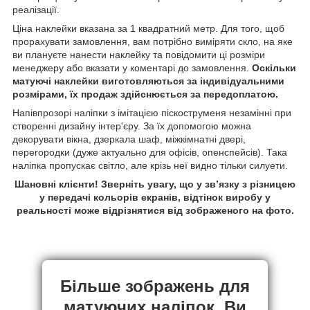
реалізації.
Ціна наклейки вказана за 1 квадратний метр. Для того, щоб
прорахувати замовлення, вам потрібно виміряти скло, на яке
ви плануєте нанести наклейку та повідомити ці розміри
менеджеру або вказати у коментарі до замовлення.
Оскільки
матуючі наклейки виготовляються за індивідуальними
розмірами, їх продаж здійснюється за передоплатою.
Напівпрозорі наліпки з імітацією піскоструменя незамінні при
створенні дизайну інтер'єру. За їх допомогою можна
декорувати вікна, дзеркала шаф, міжкімнатні двері,
перегородки (дуже актуально для офісів, опенспейсів). Така
наліпка пропускає світло, але крізь неї видно тільки силуети.
Шановні клієнти! Зверніть увагу, що у зв’язку з різницею
у передачі кольорів екранів, відтінок виробу у
реальності може відрізнятися від зображеного на фото.
Більше зображень для
матуючих наліпок, Ви