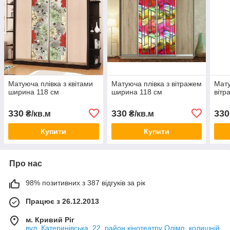
Матуюча плівка з квітами
Матуюча плівка з вітражем
Мату
ширина 118 см
ширина 118 см
вітр
330
330
330
₴/кв.м
₴/кв.м
Купити
Купити
Про нас
98% позитивних з 387 відгуків за рік
Працює з 26.12.2013
м. Кривий Ріг
вул. Катеринівська, 22, район кінотеатру Олімп, колишній