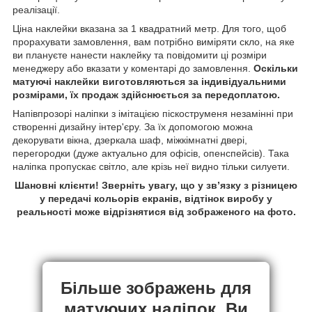
реалізації.
Ціна наклейки вказана за 1 квадратний метр. Для того, щоб
прорахувати замовлення, вам потрібно виміряти скло, на яке
ви плануєте нанести наклейку та повідомити ці розміри
менеджеру або вказати у коментарі до замовлення.
Оскільки
матуючі наклейки виготовляються за індивідуальними
розмірами, їх продаж здійснюється за передоплатою.
Напівпрозорі наліпки з імітацією піскоструменя незамінні при
створенні дизайну інтер'єру. За їх допомогою можна
декорувати вікна, дзеркала шаф, міжкімнатні двері,
перегородки (дуже актуально для офісів, опенспейсів). Така
наліпка пропускає світло, але крізь неї видно тільки силуети.
Шановні клієнти! Зверніть увагу, що у зв’язку з різницею
у передачі кольорів екранів, відтінок виробу у
реальності може відрізнятися від зображеного на фото.
Більше зображень для
матуючих наліпок, Ви