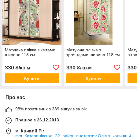
Матуюча плівка з квітами
Матуюча плівка з
Мату
ширина 118 см
трояндами ширина 118 см
вітр
330
330
330
₴/кв.м
₴/кв.м
Купити
Купити
Про нас
98% позитивних з 389 відгуків за рік
Працює з 26.12.2013
м. Кривий Ріг
вул. Катеринівська, 22, район кінотеатру Олімп, колишній