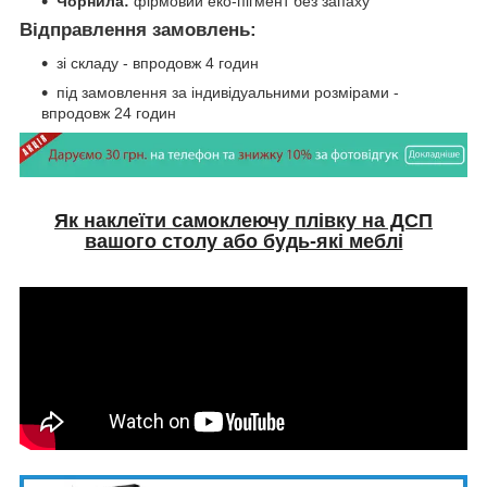
Чорнила:
фірмовий еко-пігмент без запаху
Відправлення замовлень:
зі складу - впродовж 4 годин
під замовлення за індивідуальними розмірами -
впродовж 24 годин
Як наклеїти самоклеючу плівку на ДСП
вашого столу або будь-які меблі