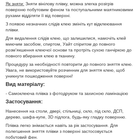
Як зняти:
Зняти вінілову плівку, можна злегка розігрів
поверхню побутовим феном та поступальними маятниковими
рухами відділяти її від поверхні.
З появою незначних слідів клею змініть кут відклеювання
плівки.
Для видалення слідів клею, що залишилися, намочіть клей
миючим засобом, спиртом, Уайт спіритом до повного
розм'якшення клеючої основи та протріть сухою ганчіркою до
повного вбирання клею в тканину.
Процедуру за необхідності повторити до повного зняття клею.
Увага, не використовуйте розчинник для зняття клею, щоб
уникнути пошкодження поверхні!
Вид матеріалу:
- Самоклеюча плівка з фотодруком та захисною ламінацією
Застосування:
Нанесення на столи, двері, стільниці, скло, під скло, ДСП,
дерево, шафа-купе, 3D підлога, будь-яку гладку поверхню.
Плівка легко знімається навіть за рік застосування. Для
полегшення зняття плівки з поверхні застосовується
побутовий фен.