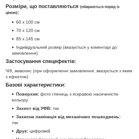
Розміри, що поставляються
(обираються поряд із
:
ціною)
60 х 100 см
70 х 120 см
85 х 145 см
Індивідуальний розмір (вказується у коментарі до
замовлення)
Застосування спецефектів:
Ч/б, живопис (при оформленні замовлення, вказується з яким
з ефектом)
Базові характеристики:
Поверхня:
фото глянець з яскравою насиченістю
кольору
Захист від УФВ:
так
Захисна ламінація від механічних пошкоджень:
так
Друк:
цифровий