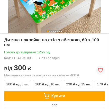
Дитяча наклейка на стіл з абеткою, 60 х 100
см
Готово до відправки 1256 од.
Код: БП-41-АТ001
Опт і роздріб
300
від
₴
Мінімальна сума замовлення на сайті — 400 ₴
280 ₴
від 5 шт.
260 ₴
від 10 шт.
230 ₴
від 15 шт.
170 ₴
в
Купити
або