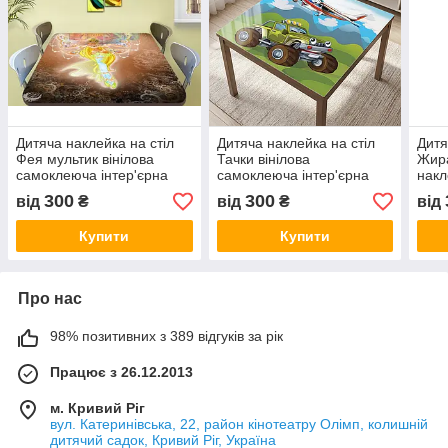
Дитяча наклейка на стіл
Дитяча наклейка на стіл
Дитя
Фея мультик вінілова
Тачки вінілова
Жира
самоклеюча інтер'єрна
самоклеюча інтер'єрна
накл
наклейка на стіл бежевий
плівка декору меблів,
жовт
300
300
від
₴
від
₴
від
60 х 100 см
зелений 60 х 100 см
Купити
Купити
Про нас
98% позитивних з 389 відгуків за рік
Працює з 26.12.2013
м. Кривий Ріг
вул. Катеринівська, 22, район кінотеатру Олімп, колишній
дитячий садок, Кривий Ріг, Україна