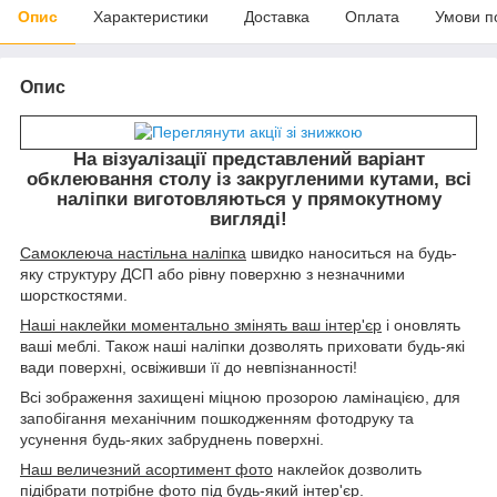
Опис
Характеристики
Доставка
Оплата
Умови п
Опис
На візуалізації представлений варіант
обклеювання столу із закругленими кутами, всі
наліпки виготовляються у прямокутному
вигляді!
Самоклеюча настільна наліпка
швидко наноситься на будь-
яку структуру ДСП або рівну поверхню з незначними
шорсткостями.
Наші наклейки моментально змінять ваш інтер'єр
і оновлять
ваші меблі. Також наші наліпки дозволять приховати будь-які
вади поверхні, освіживши її до невпізнанності!
Всі зображення захищені міцною прозорою ламінацією, для
запобігання механічним пошкодженням фотодруку та
усунення будь-яких забруднень поверхні.
Наш величезний асортимент фото
наклейок дозволить
підібрати потрібне фото під будь-який інтер'єр.