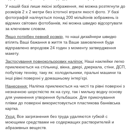
У нашій базі лише якісні зображення, які можна розтягнути до
розмірів 2 х 2 метри без істотної втрати якості фото. У базі
фотографій налічується понад 200 мільйонів зображень із
відомих світових фотобанків, які можна швидко відсортувати
за ключовим словом.
Якщо потрібен певний розмір,
то наші дизайнери швидко
втілять Ваші бажання в життя та Ваше замовлення буде
відправлено впродовж 24 годин з моменту затвердження
макету.
Застосування повнокольорових наліпок:
Наші наклейки легко
приклеюються на стільниці, вікна, двері, дзеркала, стіни, ДСП,
побутову техніку, таку як: холодильники, пральні машини та
інші рівні поверхні у домашньому інтер'єрі.
Нанесення:
Наліпка приклеюється на чисті та рівні поверхні з
незначною шорсткістю як на суху, так і мильну водну основу
для уникнення утворення бульбашок. Для прикочування
плівки до поверхні використовується пластикова банківська
картка.
Уход:
Все загрязнения без труда удаляются губкой с
моющими средствами не содержащих растворителей и
абразивных веществ.