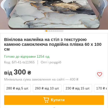
Вінілова наклейка на стіл з текстурою
каменю самоклеюча подвійна плівка 60 х 100
см
Готово до відправки 1254 од.
Код: БП-41-ts11965
Опт і роздріб
300
від
₴
Мінімальна сума замовлення на сайті — 400 ₴
280 ₴
від 5 шт.
260 ₴
від 10 шт.
230 ₴
від 15 шт.
170 ₴
в
Купити