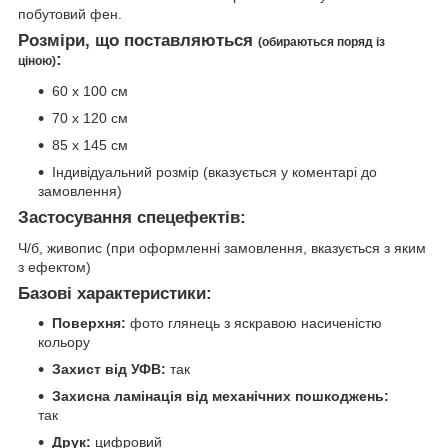
побутовий фен.
Розміри, що поставляються
(обираються поряд із
:
ціною)
60 х 100 см
70 х 120 см
85 х 145 см
Індивідуальний розмір (вказується у коментарі до
замовлення)
Застосування спецефектів:
Ч/б, живопис (при оформленні замовлення, вказується з яким
з ефектом)
Базові характеристики:
Поверхня:
фото глянець з яскравою насиченістю
кольору
Захист від УФВ:
так
Захисна ламінація від механічних пошкоджень:
так
Друк:
цифровий