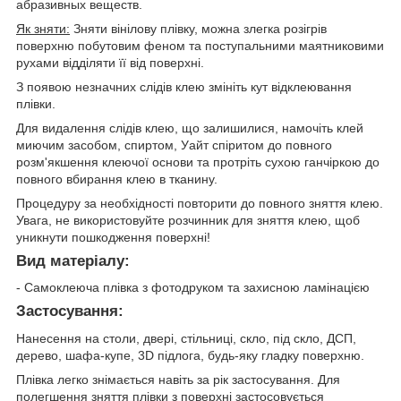
абразивных веществ.
Як зняти:
Зняти вінілову плівку, можна злегка розігрів
поверхню побутовим феном та поступальними маятниковими
рухами відділяти її від поверхні.
З появою незначних слідів клею змініть кут відклеювання
плівки.
Для видалення слідів клею, що залишилися, намочіть клей
миючим засобом, спиртом, Уайт спіритом до повного
розм'якшення клеючої основи та протріть сухою ганчіркою до
повного вбирання клею в тканину.
Процедуру за необхідності повторити до повного зняття клею.
Увага, не використовуйте розчинник для зняття клею, щоб
уникнути пошкодження поверхні!
Вид матеріалу:
- Самоклеюча плівка з фотодруком та захисною ламінацією
Застосування:
Нанесення на столи, двері, стільниці, скло, під скло, ДСП,
дерево, шафа-купе, 3D підлога, будь-яку гладку поверхню.
Плівка легко знімається навіть за рік застосування. Для
полегшення зняття плівки з поверхні застосовується