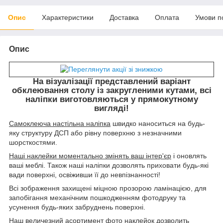
Опис
Характеристики
Доставка
Оплата
Умови п
Опис
На візуалізації представлений варіант
обклеювання столу із закругленими кутами, всі
наліпки виготовляються у прямокутному
вигляді!
Самоклеюча настільна наліпка
швидко наноситься на будь-
яку структуру ДСП або рівну поверхню з незначними
шорсткостями.
Наші наклейки моментально змінять ваш інтер'єр
і оновлять
ваші меблі. Також наші наліпки дозволять приховати будь-які
вади поверхні, освіживши її до невпізнанності!
Всі зображення захищені міцною прозорою ламінацією, для
запобігання механічним пошкодженням фотодруку та
усунення будь-яких забруднень поверхні.
Наш величезний асортимент фото
наклейок дозволить