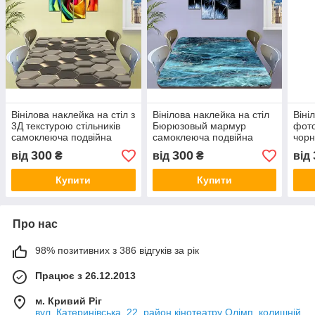
Вінілова наклейка на стіл з
Вінілова наклейка на стіл
Віні
3Д текстурою стільників
Бюрюзовый мармур
фото
самоклеюча подвійна
самоклеюча подвійна
чорн
плівка 60 х 100 см
плівка, камінь, блакитний
плів
300
300
від
₴
від
₴
від
60 х 100 см
60 х
Купити
Купити
Про нас
98% позитивних з 386 відгуків за рік
Працює з 26.12.2013
м. Кривий Ріг
вул. Катеринівська, 22, район кінотеатру Олімп, колишній