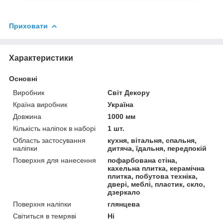
Приховати
Характеристики
Основні
Виробник
Світ Декору
Країна виробник
Україна
Довжина
1000 мм
Кількість наліпок в наборі
1 шт.
Область застосування
кухня, вітальня, спальня,
наліпки
дитяча, їдальня, передпокій
Поверхня для нанесення
пофарбована стіна,
кахельна плитка, керамічна
плитка, побутова техніка,
двері, меблі, пластик, скло,
дзеркало
Поверхня наліпки
глянцева
Світиться в темряві
Ні