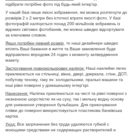
підібрати потрібне фото під будь-який інтер'єр.
У нашій базі лише якісні зображення, які можна розтягнути до
розмірів 2 х 2 метри без істотної втрати якості фото. У базі
фотографій налічується понад 200 мільйонів зображень із
відомих світових фотобанків, які можна швидко відсортувати
за ключовим словом.
Якщо потрібен певний розмір,
то наші дизайнери швидко
втілять Ваші бажання в життя та Ваше замовлення буде
відправлено впродовж 24 годин з моменту затвердження
макету.
Застосування повнокольорових наліпок:
Наші наклейки легко
приклеюються на стільниці, вікна, двері, дзеркала, стіни, ДСП,
побутову техніку, таку як: холодильники, пральні машини та
інші рівні поверхні у домашньому інтер'єрі.
Нанесення:
Наліпка приклеюється на чисті та рівні поверхні з
незначною шорсткістю як на суху, так і мильну водну основу
для уникнення утворення бульбашок. Для прикочування
плівки до поверхні використовується пластикова банківська
картка.
Уход:
Все загрязнения без труда удаляются губкой с
моющими средствами не содержащих растворителей и