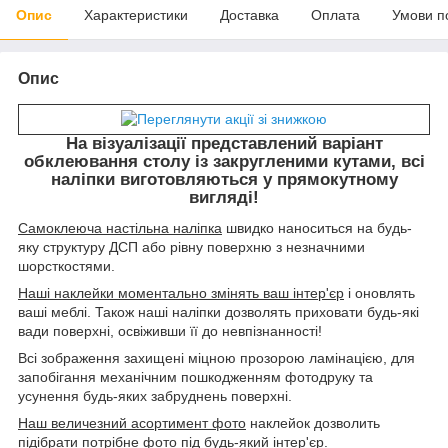
Опис
Характеристики
Доставка
Оплата
Умови п
Опис
На візуалізації представлений варіант
обклеювання столу із закругленими кутами, всі
наліпки виготовляються у прямокутному
вигляді!
Самоклеюча настільна наліпка
швидко наноситься на будь-
яку структуру ДСП або рівну поверхню з незначними
шорсткостями.
Наші наклейки моментально змінять ваш інтер'єр
і оновлять
ваші меблі. Також наші наліпки дозволять приховати будь-які
вади поверхні, освіживши її до невпізнанності!
Всі зображення захищені міцною прозорою ламінацією, для
запобігання механічним пошкодженням фотодруку та
усунення будь-яких забруднень поверхні.
Наш величезний асортимент фото
наклейок дозволить
підібрати потрібне фото під будь-який інтер'єр.