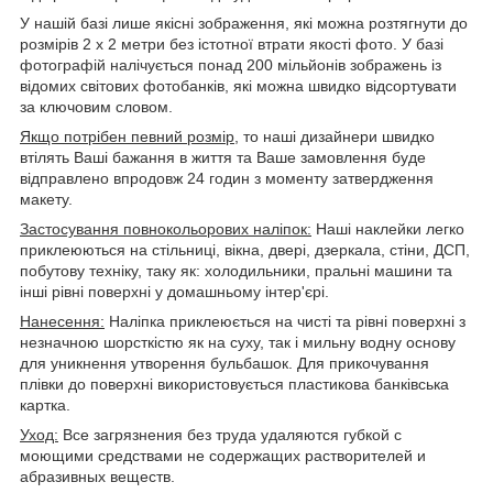
У нашій базі лише якісні зображення, які можна розтягнути до
розмірів 2 х 2 метри без істотної втрати якості фото. У базі
фотографій налічується понад 200 мільйонів зображень із
відомих світових фотобанків, які можна швидко відсортувати
за ключовим словом.
Якщо потрібен певний розмір,
то наші дизайнери швидко
втілять Ваші бажання в життя та Ваше замовлення буде
відправлено впродовж 24 годин з моменту затвердження
макету.
Застосування повнокольорових наліпок:
Наші наклейки легко
приклеюються на стільниці, вікна, двері, дзеркала, стіни, ДСП,
побутову техніку, таку як: холодильники, пральні машини та
інші рівні поверхні у домашньому інтер'єрі.
Нанесення:
Наліпка приклеюється на чисті та рівні поверхні з
незначною шорсткістю як на суху, так і мильну водну основу
для уникнення утворення бульбашок. Для прикочування
плівки до поверхні використовується пластикова банківська
картка.
Уход:
Все загрязнения без труда удаляются губкой с
моющими средствами не содержащих растворителей и
абразивных веществ.