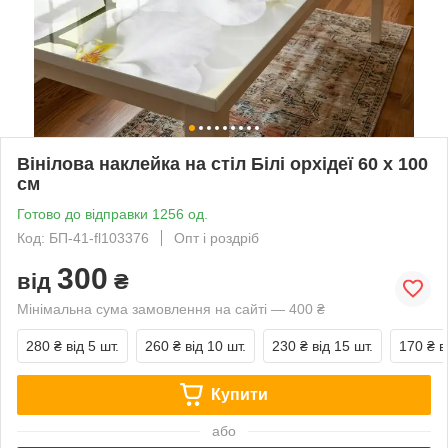
Вінілова наклейка на стіл Білі орхідеї 60 х 100
см
Готово до відправки 1256 од.
Код: БП-41-fl103376
Опт і роздріб
300
від
₴
Мінімальна сума замовлення на сайті — 400 ₴
280 ₴
від 5 шт.
260 ₴
від 10 шт.
230 ₴
від 15 шт.
170 ₴
в
Купити
або