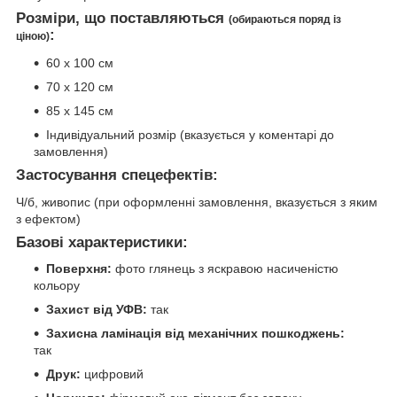
Розміри, що поставляються
(обираються поряд із
:
ціною)
60 х 100 см
70 х 120 см
85 х 145 см
Індивідуальний розмір (вказується у коментарі до
замовлення)
Застосування спецефектів:
Ч/б, живопис (при оформленні замовлення, вказується з яким
з ефектом)
Базові характеристики:
Поверхня:
фото глянець з яскравою насиченістю
кольору
Захист від УФВ:
так
Захисна ламінація від механічних пошкоджень:
так
Друк:
цифровий