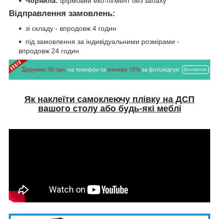
Чорнила:
фірмовий еко-пігмент без запаху
Відправлення замовлень:
зі складу - впродовж 4 годин
під замовлення за індивідуальними розмірами -
впродовж 24 годин
Як наклеїти самоклеючу плівку на ДСП
вашого столу або будь-які меблі