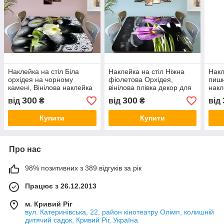
Наклейка на стіл Біла
Наклейка на стіл Ніжна
Накл
орхідея на чорному
фіолетова Орхідея,
пишн
камені, Вінілова наклейка
вінілова плівка декор для
накл
на стіл, квіти, чорний, 60 х
меблів, квіти, фіолетовий,
жовт
300
300
від
₴
від
₴
від
100 см
60 х 100 см
Купити
Купити
Про нас
98% позитивних з 389 відгуків за рік
Працює з 26.12.2013
м. Кривий Ріг
вул. Катеринівська, 22, район кінотеатру Олімп, колишній
дитячий садок, Кривий Ріг, Україна