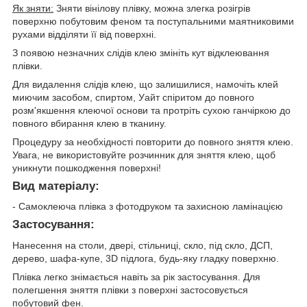
Як зняти:
Зняти вінілову плівку, можна злегка розігрів
поверхню побутовим феном та поступальними маятниковими
рухами відділяти її від поверхні.
З появою незначних слідів клею змініть кут відклеювання
плівки.
Для видалення слідів клею, що залишилися, намочіть клей
миючим засобом, спиртом, Уайт спіритом до повного
розм'якшення клеючої основи та протріть сухою ганчіркою до
повного вбирання клею в тканину.
Процедуру за необхідності повторити до повного зняття клею.
Увага, не використовуйте розчинник для зняття клею, щоб
уникнути пошкодження поверхні!
Вид матеріалу:
- Самоклеюча плівка з фотодруком та захисною ламінацією
Застосування:
Нанесення на столи, двері, стільниці, скло, під скло, ДСП,
дерево, шафа-купе, 3D підлога, будь-яку гладку поверхню.
Плівка легко знімається навіть за рік застосування. Для
полегшення зняття плівки з поверхні застосовується
побутовий фен.