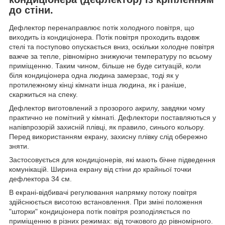
до стіни.
Дефлектор перенаправлює потік холодного повітря, що
виходить із кондиціонера. Потік повітря проходить вздовж
стелі та поступово опускається вниз, оскільки холодне повітря
важче за тепле, рівномірно знижуючи температуру по всьому
приміщенню. Таким чином, більше не буде ситуацій, коли
біля кондиціонера одна людина замерзає, тоді як у
протилежному кінці кімнати інша людина, як і раніше,
скаржиться на спеку.
Дефлектор виготовлений з прозорого акрилу, завдяки чому
практично не помітний у кімнаті. Дефлектори поставляються у
напівпрозорій захисній плівці, як правило, синього кольору.
Перед використанням екрану, захисну плівку слід обережно
зняти.
Застосовується для кондиціонерів, які мають бічне підведення
комунікацій. Ширина екрану від стіни до крайньої точки
дефлектора 34 cм.
В екрані-відбивачі регулювання напрямку потоку повітря
здійснюється висотою встановлення. При зміні положення
"шторки" кондиціонера потік повітря розподіляється по
приміщенню в різних режимах: від точкового до рівномірного.