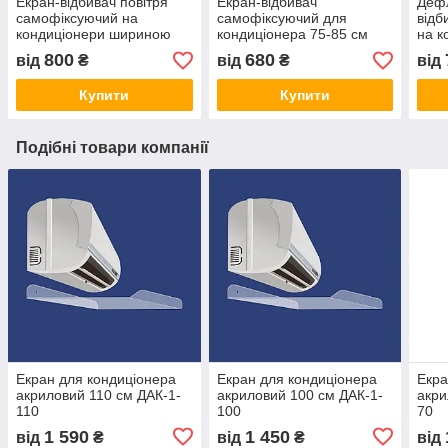
Екран-відбивач повітря
Екран-відбивач
Дефл
самофіксуючий на
самофіксуючий для
відб
кондиціонери шириною
кондиціонера 75-85 см
на к
105-115 см
шириною
шир
800
680
від
₴
від
₴
від
Купити
Купити
Подібні товари компанії
Екран для кондиціонера
Екран для кондиціонера
Екра
акриловий 110 см ДАК-1-
акриловий 100 см ДАК-1-
акри
110
100
70
1 590
1 450
від
₴
від
₴
від