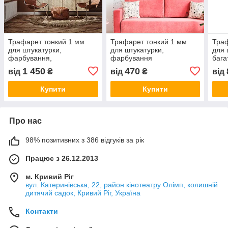
Трафарет тонкий 1 мм
Трафарет тонкий 1 мм
Траф
для штукатурки,
для штукатурки,
для 
фарбування,
фарбування
бага
багаторазовий під
декоративний
камі
1 450
470
від
₴
від
₴
від
природний камінь
багаторазовий, кладка
(840х1000)
дикого каменю
Купити
Купити
пластиковий (350х500)
Про нас
98% позитивних з 386 відгуків за рік
Працює з 26.12.2013
м. Кривий Ріг
вул. Катеринівська, 22, район кінотеатру Олімп, колишній
дитячий садок, Кривий Ріг, Україна
Контакти