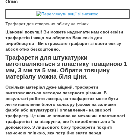
Опис
Трафарет для створення об'єму на стінах.
Шановні покупці! Ви можете надсилати нам свої ескізи
трафаретів і якщо ми оберемо Ваш ескіз для
виробництва - Ви отримаєте трафарет зі свого ескізу
абсолютно безкоштовно.
Трафарети для штукатурки
виготовляються з пластику товщиною 1
мм, 3 мм та 5 мм. Обрати товщину
матеріалу можна біля ціни.
Оскільки матеріал дуже міцний, трафарети
виготовляються методом лазерного різання. В
результаті роботи лазера, на трафаретах може бути
легке напилення білого кольору (схоже на залишки
фарби або штукатурки) і оплавлення - на звороті
трафарету. Це ніяк не впливає на механічні властивості
трафаретів і на візерунки, що їх виробляються з їх
допомогою. З лицьового боку трафарети покриті
захисною плівкою, яку потрібно зняти перед