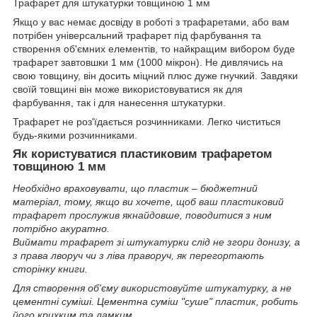
Трафарет для штукатурки товщиною 1 мм
Якщо у вас немає досвіду в роботі з трафаретами, або вам
потрібен універсальний трафарет під фарбування та
створення об'ємних елементів, то найкращим вибором буде
трафарет завтовшки 1 мм (1000 мікрон). Не дивлячись на
свою товщину, він досить міцний плюс дуже гнучкий. Завдяки
своїй товщині він може використовуватися як для
фарбування, так і для нанесення штукатурки.
Трафарет не роз'їдається розчинниками. Легко чиститься
будь-якими розчинниками.
Як користуватися пластиковим трафаретом
товщиною 1 мм
Необхідно враховувати, що пластик – бюджетний
матеріал, тому, якщо ви хочете, щоб ваш пластиковий
трафарет прослужив якнайдовше, поводитися з ним
потрібно акуратно.
Виймати трафарет зі штукатурки слід не згори донизу, а
з права лворуч чи з ліва праворуч, як перегортають
сторінку книги.
Для створення об'єму використовуйте штукатурку, а не
цементні суміші. Цементна суміш "суше" пластик, робить
його крихким та ламким.