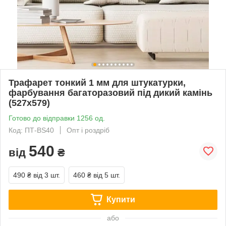
Трафарет тонкий 1 мм для штукатурки,
фарбування багаторазовий під дикий камінь
(527х579)
Готово до відправки 1256 од.
Код: ПТ-BS40
Опт і роздріб
540
від
₴
490 ₴
від 3 шт.
460 ₴
від 5 шт.
Купити
або