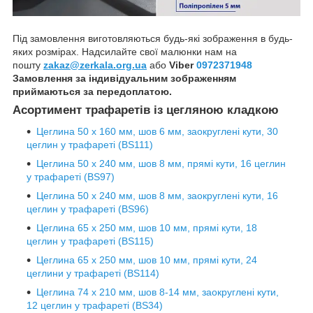
Під замовлення виготовляються будь-які зображення в будь-
яких розмірах. Надсилайте свої малюнки нам на
пошту
zakaz@zerkala.org.ua
або
Viber
0972371948
Замовлення за індивідуальним зображенням
приймаються за передоплатою.
Асортимент трафаретів із цегляною кладкою
Цеглина 50 х 160 мм, шов 6 мм, заокруглені кути, 30
цеглин у трафареті (BS111)
Цеглина 50 х 240 мм, шов 8 мм, прямі кути, 16 цеглин
у трафареті (BS97)
Цеглина 50 х 240 мм, шов 8 мм, заокруглені кути, 16
цеглин у трафареті (BS96)
Цеглина 65 х 250 мм, шов 10 мм, прямі кути, 18
цеглин у трафареті (BS115)
Цеглина 65 х 250 мм, шов 10 мм, прямі кути, 24
цеглини у трафареті (BS114)
Цеглина 74 х 210 мм, шов 8-14 мм, заокруглені кути,
12 цеглин у трафареті (BS34)