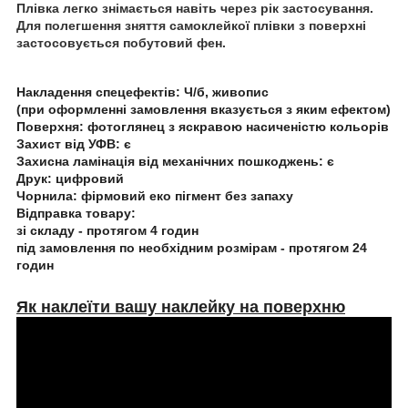
Плівка легко знімається навіть через рік застосування.
Для полегшення зняття самоклейкої плівки з поверхні
застосовується побутовий фен.
Накладення спецефектів:
Ч/б, живопис
(при оформленні замовлення вказується з яким ефектом)
Поверхня:
фотоглянец з яскравою насиченістю кольорів
Захист від УФВ:
є
Захисна ламінація від механічних пошкоджень:
є
Друк:
цифровий
Чорнила:
фірмовий еко пігмент без запаху
Відправка товару:
зі складу - протягом 4 годин
під замовлення по необхідним розмірам - протягом 24
годин
Як наклеїти вашу наклейку на поверхню