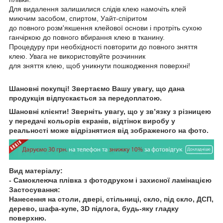
Для видалення залишилися слідів клею намочіть клей
миючим засобом, спиртом, Уайт-спіритом
до повного розм'якшення клейової основи і протріть сухою
ганчіркою до повного вбирання клею в тканину.
Процедуру при необхідності повторити до повного зняття
клею. Увага не використовуйте розчинник
для зняття клею, щоб уникнути пошкодження поверхні!
Шановні покупці! Звертаємо Вашу увагу, що дана
продукція відпускається за передоплатою.
Шановні клієнти! Зверніть увагу, що у зв’язку з різницею
у передачі кольорів екранів, відтінок виробу у
реальності може відрізнятися від зображеного на фото.
Вид матеріалу:
- Самоклеюча плівка з фотодруком і захисної ламінацією
Застосування:
Нанесення на столи, двері, стільниці, скло, під скло, ДСП,
дерево, шафа-купе, 3D підлога, будь-яку гладку
поверхню.