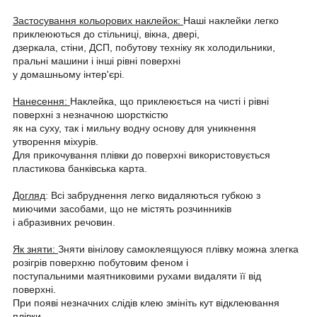
Застосування кольорових наклейок:
Наші наклейки легко
приклеюються до стільниці, вікна, двері,
дзеркала, стіни, ДСП, побутову техніку як холодильники,
пральні машини і інші рівні поверхні
у домашньому інтер'єрі.
Нанесення:
Наклейка, що приклеюється на чисті і рівні
поверхні з незначною шорсткістю
як на суху, так і мильну водну основу для уникнення
утворення міхурів.
Для прикочування плівки до поверхні використовується
пластикова банківська карта.
Догляд
: Всі забруднення легко видаляються губкою з
миючими засобами, що не містять розчинників
і абразивних речовин.
Як зняти:
Зняти вінілову самоклеящуюся плівку можна злегка
розігрів поверхню побутовим феном і
поступальними маятниковими рухами видаляти її від
поверхні.
При появі незначних слідів клею змініть кут відклеювання
плівки.