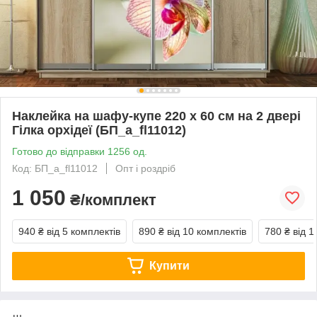
Наклейка на шафу-купе 220 х 60 см на 2 двері
Гілка орхідеї (БП_а_fl11012)
Готово до відправки 1256 од.
Код: БП_а_fl11012
Опт і роздріб
1 050
₴/комплект
940 ₴
від 5 комплектів
890 ₴
від 10 комплектів
780 ₴
від 1
Купити