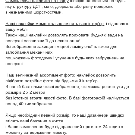
Самоклеюча наклейка на шафу
швидко наноситься на будь-
яку структуру ДСП, скло, дзеркало або рівну поверхню
з незначними шорсткостями.
Наші наклейки моментально змінять ваш інтер'єр;
і відновлять
вашу меблі.
Також наші наклейки дозволять приховати будь-які вади на
поверхні освіживши її до невпізнання!
Всі зображення захищені міцної ламінуючої плівкою для
запобігання механічних
пошкоджень фотодруку і усунення будь-яких забруднень на
поверхні.
Наш величезний асортимент фото;
наклейок дозволить
підібрати потрібне фото під будь-який інтер'єр.
В нашій базі тільки якісні зображення, які можна розтягнути до
розмірів 2 х 2 метри
без істотної втрати якості фото. В базі фотографій налічується
понад 40 тис зображень.
Якщо необхідний певний розмір,
то наші дизайнери швидко
втілять ваші бажання в життя
і Ваше замовлення буде відправлений протягом 24 годин з
моменту затвердження макету.