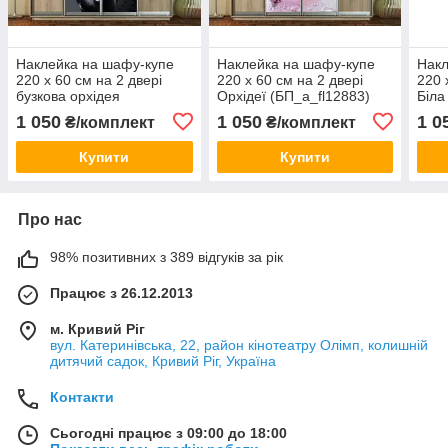
Наклейка на шафу-купе
Наклейка на шафу-купе
Накл
220 х 60 см на 2 двері
220 х 60 см на 2 двері
220 
бузкова орхідея
Орхідеї (БП_а_fl12883)
Біла
(БП_а_fl12327)
(БП_
1 050
1 050
1 0
₴/комплект
₴/комплект
Купити
Купити
Про нас
98% позитивних з 389 відгуків за рік
Працює з 26.12.2013
м. Кривий Ріг
вул. Катеринівська, 22, район кінотеатру Олімп, колишній
дитячий садок, Кривий Ріг, Україна
Контакти
Сьогодні працює з 09:00 до 18:00