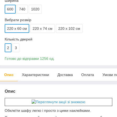
Ширина
600
740
1020
Вибрати розмір
220 х 60 см
220 х 74 см
220 x 102 см
Кількість дверей
2
3
Готово до відправки 1256 од.
Опис
Характеристики
Доставка
Оплата
Умови п
Опис
Обклеїти шафу легко і просто з цими наклейками.