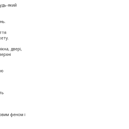
удь-який
нь.
ття
кету.
кна, двері,
верхні
тю
ть
овим феном і