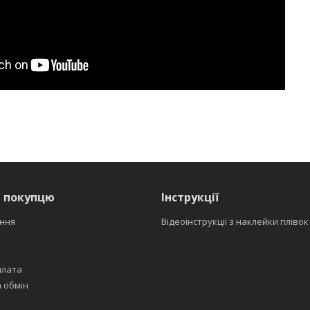
я покупцю
Інструкції
ння
Відеоінструкції з наклейки плівок
плата
 обмін