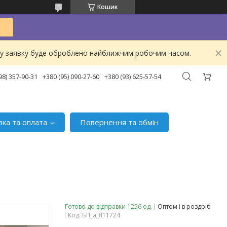
Кошик
ашу заявку буде оброблено найближчим робочим часом.
98) 357-90-31
+380 (95) 090-27-60
+380 (93) 625-57-54
вка та оплата
Повернення та обмін
Готово до відправки 1256 од.
Оптом і в роздріб
Код:
БП_а_fl11724