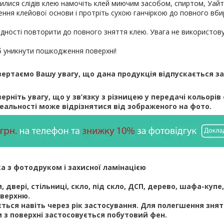
илися слідів клею намочіть клей миючим засобом, спиртом, Уайт
ння клейової основи і протріть сухою ганчіркою до повного вби
ідності повторити до повного зняття клею. Увага не використов
б уникнути пошкодження поверхні!
вертаємо Вашу увагу, що дана продукція відпускається за
ерніть увагу, що у зв’язку з різницею у передачі кольорів 
реальності може відрізнятися від зображеного на фото.
а з фотодруком і захисної ламінацією
 двері, стільниці, скло, під скло, ДСП, дерево, шафа-купе,
оверхню.
ється навіть через рік застосування. Для полегшення зня
 з поверхні застосовується побутовий фен.