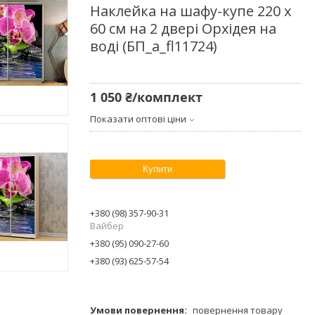
Наклейка на шафу-купе 220 х
60 см на 2 двері Орхідея на
воді (БП_а_fl11724)
1 050 ₴/комплект
Показати оптові ціни
Купити
+380 (98) 357-90-31
Вайбер
+380 (95) 090-27-60
+380 (93) 625-57-54
повернення товару