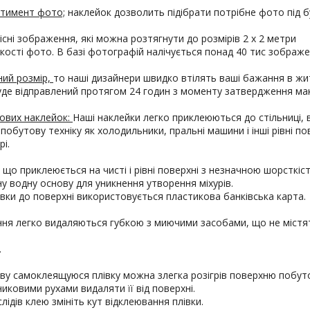
ртимент фото;
наклейок дозволить підібрати потрібне фото під б
кісні зображення, які можна розтягнути до розмірів 2 х 2 метри
якості фото. В базі фотографій налічується понад 40 тис зображе
ний розмір,
то наші дизайнери швидко втілять ваші бажання в жи
уде відправлений протягом 24 годин з моменту затвердження ма
ових наклейок:
Наші наклейки легко приклеюються до стільниці, ві
 побутову техніку як холодильники, пральні машини і інші рівні по
і.
 що приклеюється на чисті і рівні поверхні з незначною шорсткіс
ьну водну основу для уникнення утворення міхурів.
вки до поверхні використовується пластикова банківська карта.
ення легко видаляються губкою з миючими засобами, що не містя
.
ову самоклеящуюся плівку можна злегка розігрів поверхню побут
ковими рухами видаляти її від поверхні.
лідів клею змініть кут відклеювання плівки.