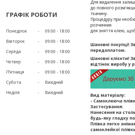
Для видалення залиш
до повного розм'якше
ГРАФІК РОБОТИ
тканину.
Процедуру при необх
розчинник
для зняття клею, що
Понеділок
09:00
18:00
Вівторок
09:00
18:00
Шановні покупці! З
передоплатою.
Середа
09:00
18:00
Шановні клієнти! Зв
Четвер
09:00
18:00
відтінок виробу у 
Пʼятниця
09:00
18:00
Субота
Вихідний
Неділя
Вихідний
Вид матеріалу:
- Самоклеюча плівк
Застосування:
Нанесення на столи,
будь-яку гладку п
Плівка легко зніма
самоклейкої плівки