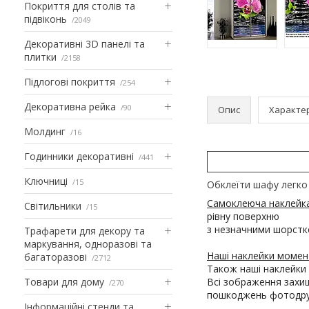
Покриття для столів та
підвіконь
2049
Декоративні 3D панелі та
плитки
2158
Підлогові покриття
254
Декоративна рейка
90
Опис
Характе
Молдинг
16
Годинники декоративні
441
Ключниці
15
Обклеїти шафу легко 
Самоклеюча наклейк
Світильники
15
рівну поверхню
з незначними шорстк
Трафарети для декору та
маркування, одноразові та
Наші наклейки момент
багаторазові
2712
Також наші наклейки 
Товари для дому
Всі зображення захищ
270
пошкоджень фотодруку
Інформаційні стенди та