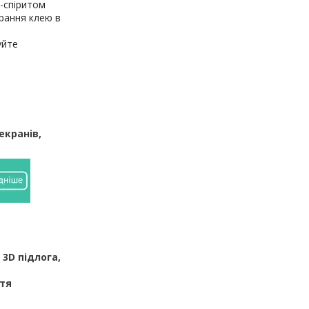
-спіритом
рання клею в
уйте
екранів,
 3D підлога,
ття