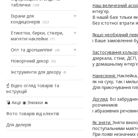
таблички
Наш величезний асо
108
інтер'єр.
Екрани для
В нашій базі тільки я
кондиціонерів
323
без істотної втрати 
Етикетки, бирки, стікери,
Якщо необхідний пев
магнітні наклейки
71
і Ваше замовлення б
Опт та дропшиппінг
45
Застосування кольор
дзеркала, стіни, ДСП,
Новорічний декор
36
у домашньому інтер'єр
Інструменти для декору
8
Нанесення:
Наклейка,
як на суху, так і мил
☝ Відео огляд товарів та
Для прикочування плі
інструкцій
Догляд
: Всі забрудн
💣 Акції ◉ Знижки 🔥
розчинників
і абразивних речовин
Фото товарів від клієнтів
Як зняти:
Зняти вініл
Для дилерів
поступальними маятни
При появі незначних с