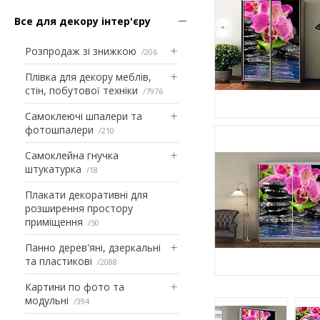
Все для декору інтер'єру
Розпродаж зі знижкою
206
Плівка для декору меблів,
стін, побутової техніки
7976
Самоклеючі шпалери та
фотошпалери
210
Самоклейна гнучка
штукатурка
18
Плакати декоративні для
розширення простору
приміщення
50
Панно дерев'яні, дзеркальні
та пластикові
2088
Картини по фото та
модульні
394