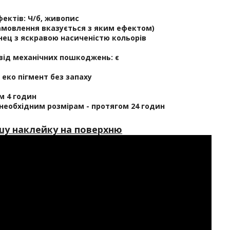
ектів:
Ч/б, живопис
амовлення вказується з яким ефектом)
ец з яскравою насиченістю кольорів
 від механічних пошкоджень:
є
еко пігмент без запаху
ом 4 годин
 необхідним розмірам - протягом 24 годин
шу наклейку на поверхню