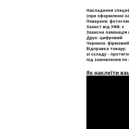
Накладення спецеф
(при оформленні з
Поверхня:
фотоглян
Захист від УФВ:
є
Захисна ламінація
Друк:
цифровий
Чорнила:
фірмовий 
Відправка товару:
зі складу - протяг
під замовлення по
Як наклеїти ва