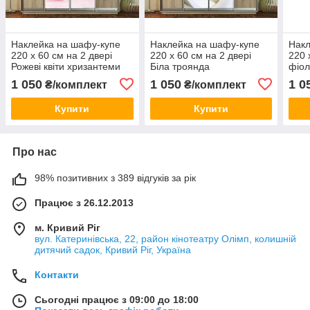
Наклейка на шафу-купе
Наклейка на шафу-купе
Накл
220 х 60 см на 2 двері
220 х 60 см на 2 двері
220 
Рожеві квіти хризантеми
Біла троянда
фіол
(БП_а_fl10649)
(БП_а_fl10993)
(БП_
1 050
1 050
1 0
₴/комплект
₴/комплект
Купити
Купити
Про нас
98% позитивних з 389 відгуків за рік
Працює з 26.12.2013
м. Кривий Ріг
вул. Катеринівська, 22, район кінотеатру Олімп, колишній
дитячий садок, Кривий Ріг, Україна
Контакти
Сьогодні працює з 09:00 до 18:00