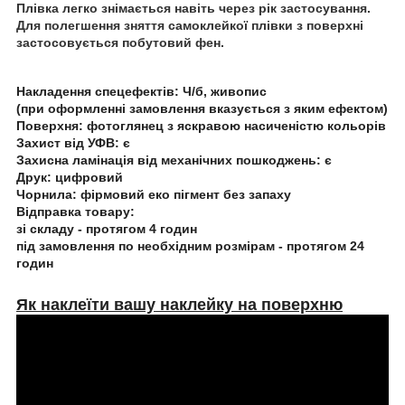
Плівка легко знімається навіть через рік застосування.
Для полегшення зняття самоклейкої плівки з поверхні
застосовується побутовий фен.
Накладення спецефектів:
Ч/б, живопис
(при оформленні замовлення вказується з яким ефектом)
Поверхня:
фотоглянец з яскравою насиченістю кольорів
Захист від УФВ:
є
Захисна ламінація від механічних пошкоджень:
є
Друк:
цифровий
Чорнила:
фірмовий еко пігмент без запаху
Відправка товару:
зі складу - протягом 4 годин
під замовлення по необхідним розмірам - протягом 24
годин
Як наклеїти вашу наклейку на поверхню