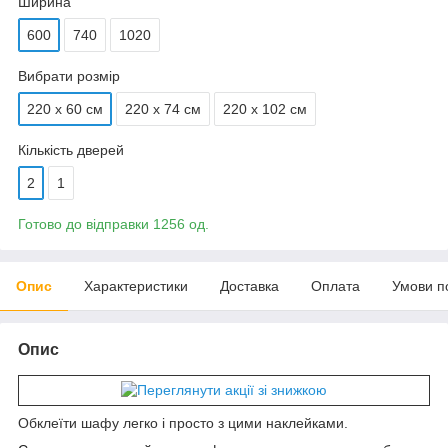
Ширина
600
740
1020
Вибрати розмір
220 х 60 см
220 х 74 см
220 x 102 см
Кількість дверей
2
1
Готово до відправки 1256 од.
Опис
Характеристики
Доставка
Оплата
Умови п
Опис
Обклеїти шафу легко і просто з цими наклейками.