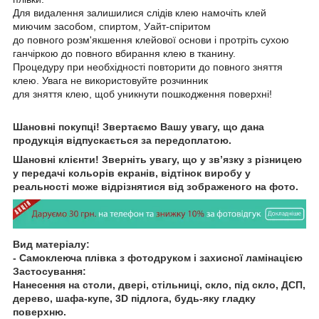
Для видалення залишилися слідів клею намочіть клей
миючим засобом, спиртом, Уайт-спіритом
до повного розм'якшення клейової основи і протріть сухою
ганчіркою до повного вбирання клею в тканину.
Процедуру при необхідності повторити до повного зняття
клею. Увага не використовуйте розчинник
для зняття клею, щоб уникнути пошкодження поверхні!
Шановні покупці! Звертаємо Вашу увагу, що дана
продукція відпускається за передоплатою.
Шановні клієнти! Зверніть увагу, що у зв’язку з різницею
у передачі кольорів екранів, відтінок виробу у
реальності може відрізнятися від зображеного на фото.
Вид матеріалу:
- Самоклеюча плівка з фотодруком і захисної ламінацією
Застосування:
Нанесення на столи, двері, стільниці, скло, під скло, ДСП,
дерево, шафа-купе, 3D підлога, будь-яку гладку
поверхню.