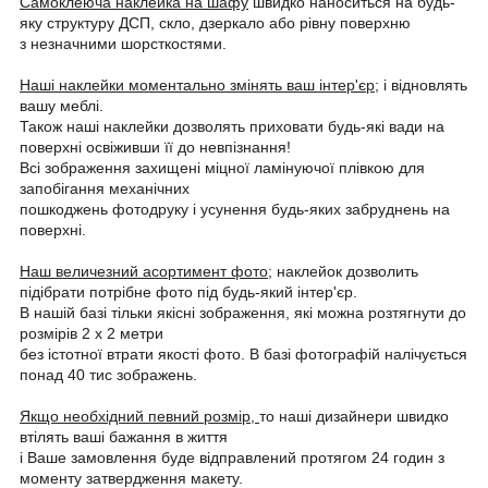
Самоклеюча наклейка на шафу
швидко наноситься на будь-
яку структуру ДСП, скло, дзеркало або рівну поверхню
з незначними шорсткостями.
Наші наклейки моментально змінять ваш інтер'єр;
і відновлять
вашу меблі.
Також наші наклейки дозволять приховати будь-які вади на
поверхні освіживши її до невпізнання!
Всі зображення захищені міцної ламінуючої плівкою для
запобігання механічних
пошкоджень фотодруку і усунення будь-яких забруднень на
поверхні.
Наш величезний асортимент фото;
наклейок дозволить
підібрати потрібне фото під будь-який інтер'єр.
В нашій базі тільки якісні зображення, які можна розтягнути до
розмірів 2 х 2 метри
без істотної втрати якості фото. В базі фотографій налічується
понад 40 тис зображень.
Якщо необхідний певний розмір,
то наші дизайнери швидко
втілять ваші бажання в життя
і Ваше замовлення буде відправлений протягом 24 годин з
моменту затвердження макету.