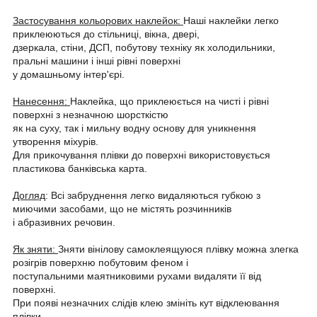
Застосування кольорових наклейок:
Наші наклейки легко
приклеюються до стільниці, вікна, двері,
дзеркала, стіни, ДСП, побутову техніку як холодильники,
пральні машини і інші рівні поверхні
у домашньому інтер'єрі.
Нанесення:
Наклейка, що приклеюється на чисті і рівні
поверхні з незначною шорсткістю
як на суху, так і мильну водну основу для уникнення
утворення міхурів.
Для прикочування плівки до поверхні використовується
пластикова банківська карта.
Догляд
: Всі забруднення легко видаляються губкою з
миючими засобами, що не містять розчинників
і абразивних речовин.
Як зняти:
Зняти вінілову самоклеящуюся плівку можна злегка
розігрів поверхню побутовим феном і
поступальними маятниковими рухами видаляти її від
поверхні.
При появі незначних слідів клею змініть кут відклеювання
плівки.