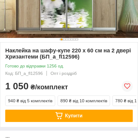
Наклейка на шафу-купе 220 х 60 см на 2 двері
Хризантеми (БП_а_fl12596)
Готово до відправки 1256 од.
Код: БП_а_fl12596
Опт і роздріб
1 050
₴/комплект
940 ₴
від 5 комплектів
890 ₴
від 10 комплектів
780 ₴
від 1
Купити