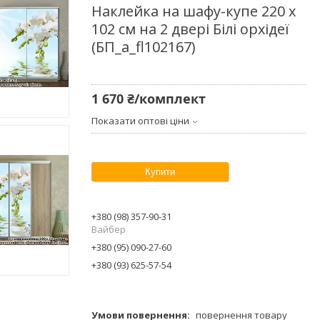
Наклейка на шафу-купе 220 х
102 см на 2 двері Білі орхідеї
(БП_а_fl102167)
1 670 ₴/комплект
Показати оптові ціни
Купити
+380 (98) 357-90-31
Вайбер
+380 (95) 090-27-60
+380 (93) 625-57-54
повернення товару