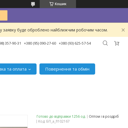
Кошик
ашу заявку буде оброблено найближчим робочим часом.
98) 357-90-31
+380 (95) 090-27-60
+380 (93) 625-57-54
вка та оплата
Повернення та обмін
Готово до відправки 1256 од.
Оптом і в роздріб
Код:
БП_а_fl102167