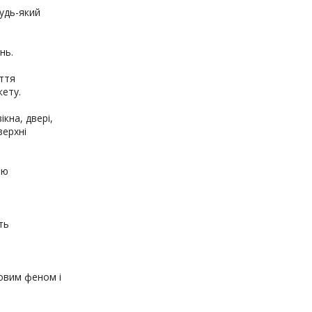
удь-який
нь.
ття
кету.
кна, двері,
верхні
тю
ть
овим феном і