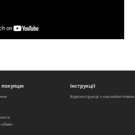
я покупцю
Інструкції
ння
Відеоінструкції з наклейки плівок
плата
 обмін