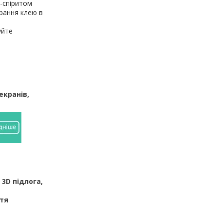
-спіритом
рання клею в
уйте
екранів,
 3D підлога,
ття