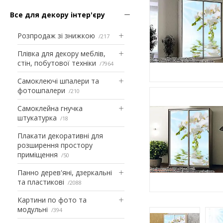
Все для декору інтер'єру
Розпродаж зі знижкою
217
Плівка для декору меблів,
стін, побутової техніки
7964
Самоклеючі шпалери та
фотошпалери
210
Самоклейна гнучка
штукатурка
18
Плакати декоративні для
розширення простору
приміщення
50
Панно дерев'яні, дзеркальні
та пластикові
2088
Картини по фото та
модульні
394