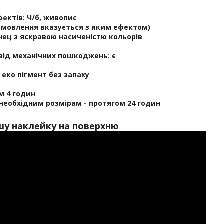
ектів:
Ч/б, живопис
амовлення вказується з яким ефектом)
ец з яскравою насиченістю кольорів
 від механічних пошкоджень:
є
еко пігмент без запаху
ом 4 годин
 необхідним розмірам - протягом 24 годин
шу наклейку на поверхню