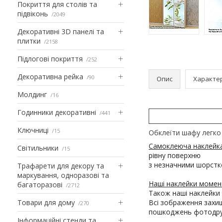
Покриття для столів та
підвіконь
2049
Декоративні 3D панелі та
плитки
2158
Підлогові покриття
252
Декоративна рейка
90
Опис
Характе
Молдинг
16
Годинники декоративні
441
Ключниці
15
Обклеїти шафу легко 
Самоклеюча наклейк
Світильники
15
рівну поверхню
з незначними шорстк
Трафарети для декору та
маркування, одноразові та
Наші наклейки момент
багаторазові
2712
Також наші наклейки 
Товари для дому
Всі зображення захищ
270
пошкоджень фотодруку
Інформаційні стенди та