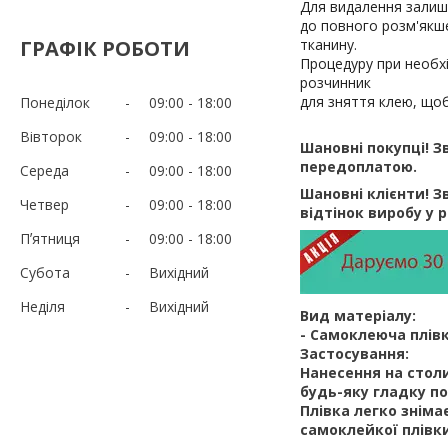
Для видалення залиш
до повного розм'якше
ГРАФІК РОБОТИ
тканину.
Процедуру при необх
розчинник
для зняття клею, що
Понеділок
09:00
18:00
Вівторок
09:00
18:00
Шановні покупці! З
передоплатою.
Середа
09:00
18:00
Шановні клієнти! Зв
Четвер
09:00
18:00
відтінок виробу у 
Пʼятниця
09:00
18:00
Субота
Вихідний
Неділя
Вихідний
Вид матеріалу:
- Самоклеюча плівк
Застосування:
Нанесення на столи,
будь-яку гладку п
Плівка легко зніма
самоклейкої плівки