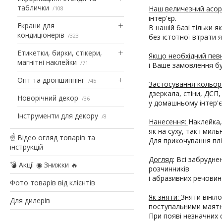
таблички
Наш величезний асо
108
інтер'єр.
Екрани для
В нашій базі тільки я
кондиціонерів
323
без істотної втрати 
Етикетки, бирки, стікери,
Якщо необхідний пев
магнітні наклейки
71
і Ваше замовлення б
Опт та дропшиппінг
45
Застосування кольор
дзеркала, стіни, ДСП,
Новорічний декор
36
у домашньому інтер'єр
Інструменти для декору
8
Нанесення:
Наклейка,
як на суху, так і мил
☝ Відео огляд товарів та
Для прикочування плі
інструкцій
Догляд
: Всі забрудн
💣 Акції ◉ Знижки 🔥
розчинників
і абразивних речовин
Фото товарів від клієнтів
Як зняти:
Зняти вініл
Для дилерів
поступальними маятни
При появі незначних с