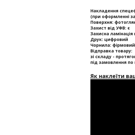
Накладення спецеф
(при оформленні з
Поверхня:
фотоглян
Захист від УФВ:
є
Захисна ламінація
Друк:
цифровий
Чорнила:
фірмовий 
Відправка товару:
зі складу - протяг
під замовлення по
Як наклеїти ва