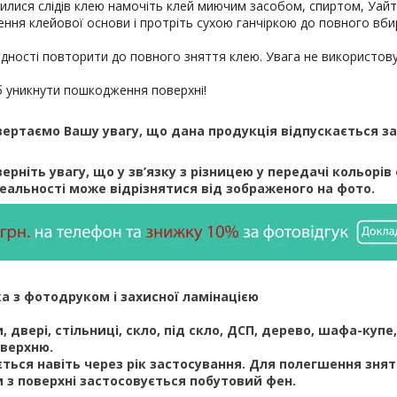
илися слідів клею намочіть клей миючим засобом, спиртом, Уайт
ння клейової основи і протріть сухою ганчіркою до повного вби
ідності повторити до повного зняття клею. Увага не використов
б уникнути пошкодження поверхні!
вертаємо Вашу увагу, що дана продукція відпускається за
ерніть увагу, що у зв’язку з різницею у передачі кольорів 
реальності може відрізнятися від зображеного на фото.
а з фотодруком і захисної ламінацією
 двері, стільниці, скло, під скло, ДСП, дерево, шафа-купе,
оверхню.
ється навіть через рік застосування. Для полегшення зня
 з поверхні застосовується побутовий фен.