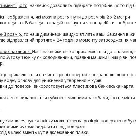
ртимент фото;
наклейок дозволить підібрати потрібне фото під б
кісні зображення, які можна розтягнути до розмірів 2 х 2 метри
якості фото. В базі фотографій налічується понад 40 тис зображе
ний розмір,
то наші дизайнери швидко втілять ваші бажання в жи
уде відправлений протягом 24 годин з моменту затвердження ма
ових наклейок:
Наші наклейки легко приклеюються до стільниці, ві
 побутову техніку як холодильники, пральні машини і інші рівні по
і.
 що приклеюється на чисті і рівні поверхні з незначною шорсткіс
ьну водну основу для уникнення утворення міхурів.
вки до поверхні використовується пластикова банківська карта.
ення легко видаляються губкою з миючими засобами, що не містя
.
ову самоклеящуюся плівку можна злегка розігрів поверхню побут
ковими рухами видаляти її від поверхні.
лідів клею змініть кут відклеювання плівки.