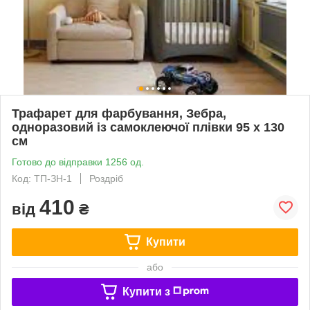
Трафарет для фарбування, Зебра,
одноразовий із самоклеючої плівки 95 х 130
см
Готово до відправки 1256 од.
Код: ТП-ЗН-1
Роздріб
410
від
₴
Купити
або
Купити з