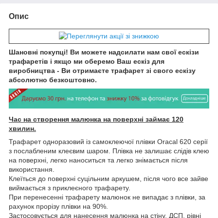
Опис
Шановні покупці! Ви можете надсилати нам свої ескізи
трафаретів і якщо ми оберемо Ваш ескіз для
виробництва - Ви отримаєте трафарет зі свого ескізу
абсолютно безкоштовно.
Час на створення малюнка на поверхні займає 120
хвилин.
Трафарет одноразовий із самоклеючої плівки Oracal 620 серії
з послабленим клеєвим шаром. Плівка не залишає слідів клею
на поверхні, легко наноситься та легко знімається після
використання.
Клеїться до поверхні суцільним аркушем, після чого все зайве
виймається з приклеєного трафарету.
При перенесенні трафарету малюнок не випадає з плівки, за
рахунок прорізу плівки на 90%.
Застосовується для нанесення малюнка на стіну, ДСП, рівні