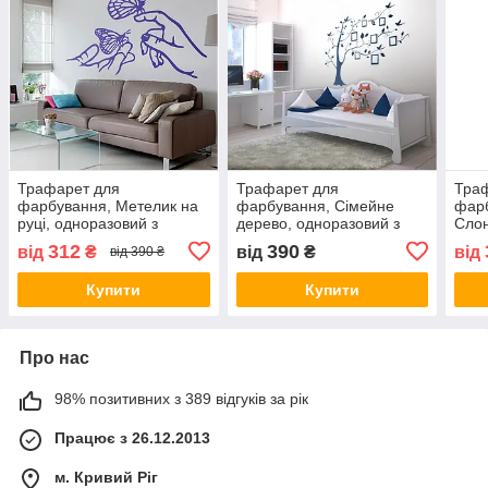
Трафарет для
Трафарет для
Тра
фарбування, Метелик на
фарбування, Сімейне
фарб
руці, одноразовий з
дерево, одноразовий з
Слон
самоклеючої плівки 95 х
самоклеющей плівки у
само
312
390
від
₴
від
₴
від
від 390 ₴
105 см
двох розмірах 95 х 119 см
115 
Купити
Купити
Про нас
98% позитивних з 389 відгуків за рік
Працює з 26.12.2013
м. Кривий Ріг