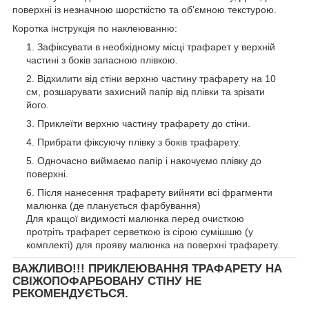
поверхні із незначною шорсткістю та об'ємною текстурою.
Коротка інструкція по наклеюванню:
Зафіксувати в необхідному місці трафарет у верхній
частині з боків запасною плівкою.
Відхилити від стіни верхню частину трафарету на 10
см, розшарувати захисний папір від плівки та зрізати
його.
Приклеїти верхню частину трафарету до стіни.
Прибрати фіксуючу плівку з боків трафарету.
Одночасно виймаємо папір і накочуємо плівку до
поверхні.
Після нанесення трафарету вийняти всі фрагменти
малюнка (де планується фарбування)
Для кращої видимості малюнка перед очисткою
протріть трафарет серветкою із сірою сумішшю (у
комплекті) для прояву малюнка на поверхні трафарету.
ВАЖЛИВО!!! ПРИКЛЕЮВАННЯ ТРАФАРЕТУ НА
СВІЖОПОФАРБОВАНУ СТІНУ НЕ
РЕКОМЕНДУЄТЬСЯ.