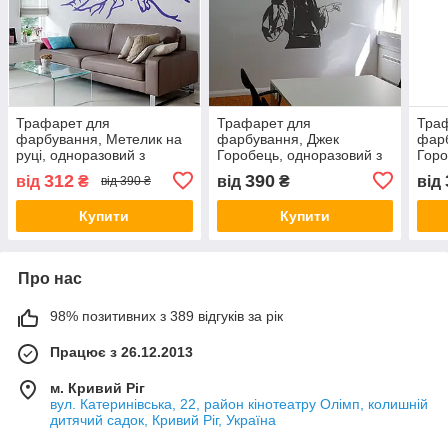
Трафарет для
Трафарет для
Тра
фарбування, Метелик на
фарбування, Джек
фарб
руці, одноразовий з
Горобець, одноразовий з
Горо
самоклеючої плівки 95 х
самоклеючої плівки 95 х
само
312
390
від
₴
від
₴
від
від 390 ₴
105 см
119 см
140 
Купити
Купити
Про нас
98% позитивних з 389 відгуків за рік
Працює з 26.12.2013
м. Кривий Ріг
вул. Катеринівська, 22, район кінотеатру Олімп, колишній
дитячий садок, Кривий Ріг, Україна