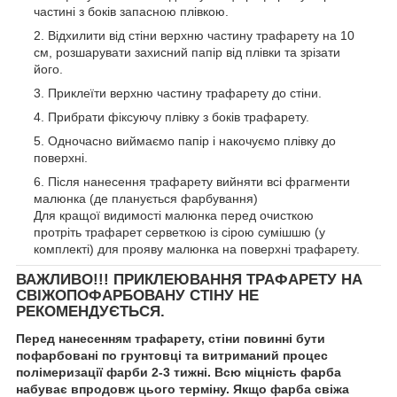
частині з боків запасною плівкою.
Відхилити від стіни верхню частину трафарету на 10
см, розшарувати захисний папір від плівки та зрізати
його.
Приклеїти верхню частину трафарету до стіни.
Прибрати фіксуючу плівку з боків трафарету.
Одночасно виймаємо папір і накочуємо плівку до
поверхні.
Після нанесення трафарету вийняти всі фрагменти
малюнка (де планується фарбування)
Для кращої видимості малюнка перед очисткою
протріть трафарет серветкою із сірою сумішшю (у
комплекті) для прояву малюнка на поверхні трафарету.
ВАЖЛИВО!!! ПРИКЛЕЮВАННЯ ТРАФАРЕТУ НА
СВІЖОПОФАРБОВАНУ СТІНУ НЕ
РЕКОМЕНДУЄТЬСЯ.
Перед нанесенням трафарету, стіни повинні бути
пофарбовані по грунтовці та витриманий процес
полімеризації фарби 2-3 тижні. Всю міцність фарба
набуває впродовж цього терміну. Якщо фарба свіжа