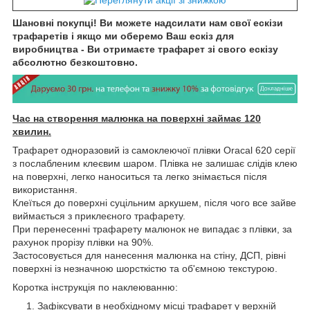
Шановні покупці! Ви можете надсилати нам свої ескізи
трафаретів і якщо ми оберемо Ваш ескіз для
виробництва - Ви отримаєте трафарет зі свого ескізу
абсолютно безкоштовно.
Час на створення малюнка на поверхні займає 120
хвилин.
Трафарет одноразовий із самоклеючої плівки Oracal 620 серії
з послабленим клеєвим шаром. Плівка не залишає слідів клею
на поверхні, легко наноситься та легко знімається після
використання.
Клеїться до поверхні суцільним аркушем, після чого все зайве
виймається з приклеєного трафарету.
При перенесенні трафарету малюнок не випадає з плівки, за
рахунок прорізу плівки на 90%.
Застосовується для нанесення малюнка на стіну, ДСП, рівні
поверхні із незначною шорсткістю та об'ємною текстурою.
Коротка інструкція по наклеюванню:
Зафіксувати в необхідному місці трафарет у верхній