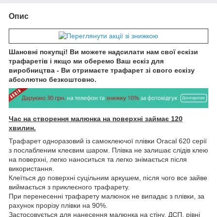
Опис
Шановні покупці! Ви можете надсилати нам свої ескізи
трафаретів і якщо ми оберемо Ваш ескіз для
виробництва - Ви отримаєте трафарет зі свого ескізу
абсолютно безкоштовно.
Час на створення малюнка на поверхні займає 120
хвилин.
Трафарет одноразовий із самоклеючої плівки Oracal 620 серії
з послабленим клеєвим шаром. Плівка не залишає слідів клею
на поверхні, легко наноситься та легко знімається після
використання.
Клеїться до поверхні суцільним аркушем, після чого все зайве
виймається з приклеєного трафарету.
При перенесенні трафарету малюнок не випадає з плівки, за
рахунок прорізу плівки на 90%.
Застосовується для нанесення малюнка на стіну, ДСП, рівні