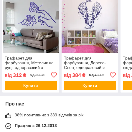
Трафарет для
Трафарет для
Тра
фарбування, Метелик на
фарбування, Дерево-
фарб
руці, одноразовий з
Слон, одноразовий із
люди
самоклеючої плівки 95 х
самоклеючої плівки 145 х
само
312
384
від
₴
від
₴
від
від 390 ₴
від 480 ₴
105 см
115 см
95 с
Купити
Купити
Про нас
98% позитивних з 389 відгуків за рік
Працює з 26.12.2013