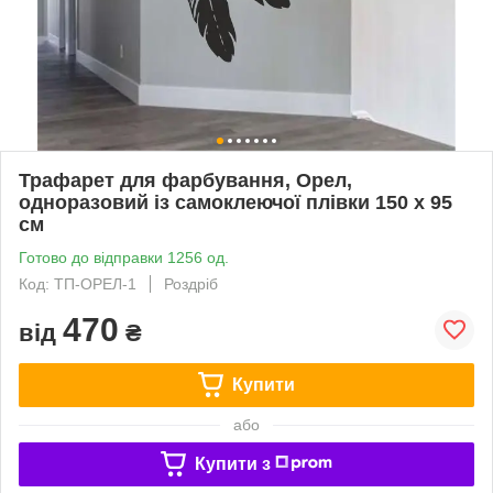
Трафарет для фарбування, Орел,
одноразовий із самоклеючої плівки 150 х 95
см
Готово до відправки 1256 од.
Код: ТП-ОРЕЛ-1
Роздріб
470
від
₴
Купити
або
Купити з