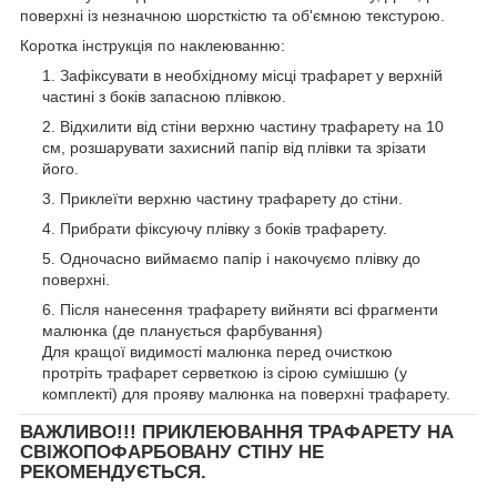
поверхні із незначною шорсткістю та об'ємною текстурою.
Коротка інструкція по наклеюванню:
Зафіксувати в необхідному місці трафарет у верхній
частині з боків запасною плівкою.
Відхилити від стіни верхню частину трафарету на 10
см, розшарувати захисний папір від плівки та зрізати
його.
Приклеїти верхню частину трафарету до стіни.
Прибрати фіксуючу плівку з боків трафарету.
Одночасно виймаємо папір і накочуємо плівку до
поверхні.
Після нанесення трафарету вийняти всі фрагменти
малюнка (де планується фарбування)
Для кращої видимості малюнка перед очисткою
протріть трафарет серветкою із сірою сумішшю (у
комплекті) для прояву малюнка на поверхні трафарету.
ВАЖЛИВО!!! ПРИКЛЕЮВАННЯ ТРАФАРЕТУ НА
СВІЖОПОФАРБОВАНУ СТІНУ НЕ
РЕКОМЕНДУЄТЬСЯ.