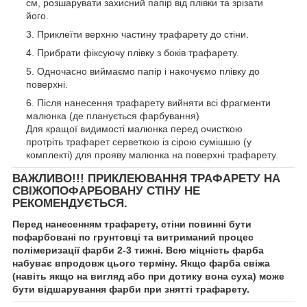
см, розшарувати захисний папір від плівки та зрізати
його.
Приклеїти верхню частину трафарету до стіни.
Прибрати фіксуючу плівку з боків трафарету.
Одночасно виймаємо папір і накочуємо плівку до
поверхні.
Після нанесення трафарету вийняти всі фрагменти
малюнка (де планується фарбування)
Для кращої видимості малюнка перед очисткою
протріть трафарет серветкою із сірою сумішшю (у
комплекті) для прояву малюнка на поверхні трафарету.
ВАЖЛИВО!!! ПРИКЛЕЮВАННЯ ТРАФАРЕТУ НА
СВІЖОПОФАРБОВАНУ СТІНУ НЕ
РЕКОМЕНДУЄТЬСЯ.
Перед нанесенням трафарету, стіни повинні бути
пофарбовані по грунтовці та витриманий процес
полімеризації фарби 2-3 тижні. Всю міцність фарба
набуває впродовж цього терміну. Якщо фарба свіжа
(навіть якщо на вигляд або при дотику вона суха) може
бути відшарування фарби при знятті трафарету.