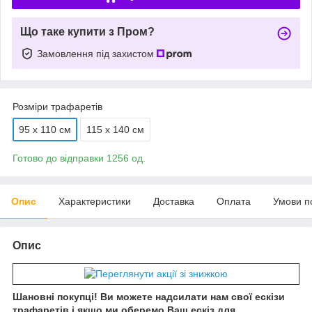
Що таке купити з Пром?
Замовлення під захистом
Розміри трафаретів
95 х 110 см
115 х 140 см
Готово до відправки 1256 од.
Опис
Характеристики
Доставка
Оплата
Умови п
Опис
Шановні покупці! Ви можете надсилати нам свої ескізи
трафаретів і якщо ми оберемо Ваш ескіз для