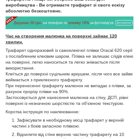
виробництва - Ви отримаєте трафарет зі свого ескізу
абсолютно безкоштовно.
Час на створення малюнка на поверхні займає 120
хвилин.
Трафарет одноразовий із самоклеючої плівки Oracal 620 серії
з послабленим клеєвим шаром. Плівка не залишає слідів клею
на поверхні, легко наноситься та легко знімається після
використання.
Клеїться до поверхні суцільним аркушем, після чого все зайве
виймається з приклеєного трафарету.
При перенесенні трафарету малюнок не випадає з плівки, за
рахунок прорізу плівки на 90%.
Застосовується для нанесення малюнка на стіну, ДСП, рівні
поверхні із незначною шорсткістю та об'ємною текстурою.
Коротка інструкція по наклеюванню:
Зафіксувати в необхідному місці трафарет у верхній
частині з боків запасною плівкою.
Відхилити від стіни верхню частину трафарету на 10