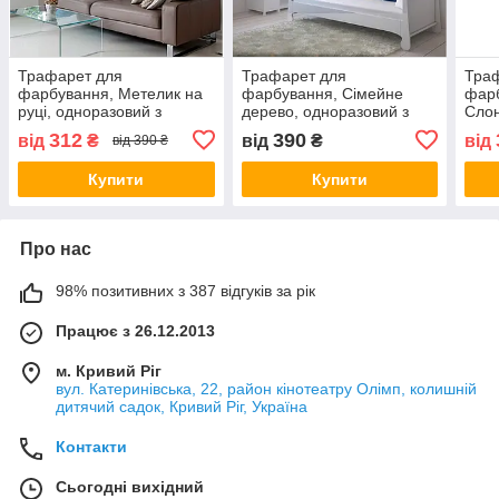
Трафарет для
Трафарет для
Тра
фарбування, Метелик на
фарбування, Сімейне
фарб
руці, одноразовий з
дерево, одноразовий з
Слон
самоклеючої плівки 95 х
самоклеющей плівки у
само
312
390
від
₴
від
₴
від
від 390 ₴
105 см
двох розмірах 95 х 119 см
115 
Купити
Купити
Про нас
98% позитивних з 387 відгуків за рік
Працює з 26.12.2013
м. Кривий Ріг
вул. Катеринівська, 22, район кінотеатру Олімп, колишній
дитячий садок, Кривий Ріг, Україна
Контакти
Сьогодні вихідний