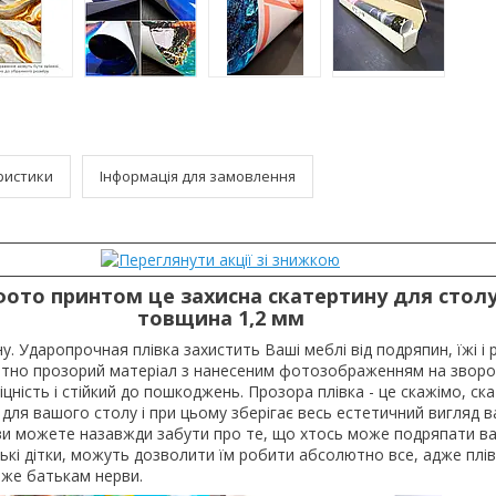
ристики
Інформація для замовлення
фото принтом це захисна скатертину для столу
товщина 1,2 мм
у. Ударопрочная плівка захистить Ваші меблі від подряпин, їжі і 
ютно прозорий матеріал з нанесеним фотозображенням на зворо
цність і стійкий до пошкоджень. Прозора плівка - це скажімо, ск
 для вашого столу і при цьому зберігає весь естетичний вигляд ва
ви можете назавжди забути про те, що хтось може подряпати ваш 
нькі дітки, можуть дозволити їм робити абсолютно все, адже плі
реже батькам нерви.