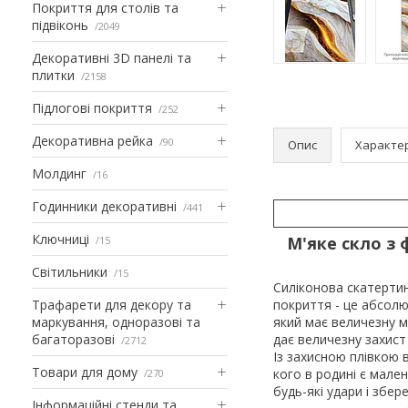
Покриття для столів та
підвіконь
2049
Декоративні 3D панелі та
плитки
2158
Підлогові покриття
252
Декоративна рейка
90
Опис
Характе
Молдинг
16
Годинники декоративні
441
Ключниці
М'яке скло з 
15
Світильники
15
Силіконова скатертин
Трафарети для декору та
покриття - це абсол
маркування, одноразові та
який має величезну мі
багаторазові
дає величезну захист
2712
Із захисною плівкою 
Товари для дому
кого в родині є мале
270
будь-які удари і збе
Інформаційні стенди та