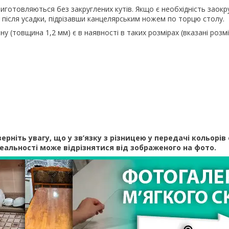
иготовляються без закруглених кутів. Якщо є необхідність заокр
після усадки, підрізавши канцелярським ножем по торцю столу.
ну (товщина 1,2 мм) є в наявності в таких розмірах (вказані розмі
ерніть увагу, що у зв’язку з різницею у передачі кольорів 
реальності може відрізнятися від зображеного на фото.