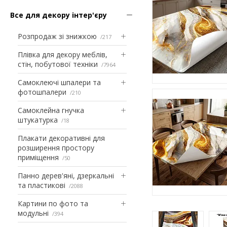
Все для декору інтер'єру
Розпродаж зі знижкою
217
Плівка для декору меблів,
стін, побутової техніки
7964
Самоклеючі шпалери та
фотошпалери
210
Самоклейна гнучка
штукатурка
18
Плакати декоративні для
розширення простору
приміщення
50
Панно дерев'яні, дзеркальні
та пластикові
2088
Картини по фото та
модульні
394