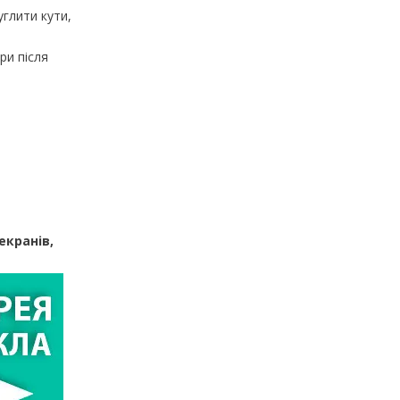
углити кути,
ри після
екранів,