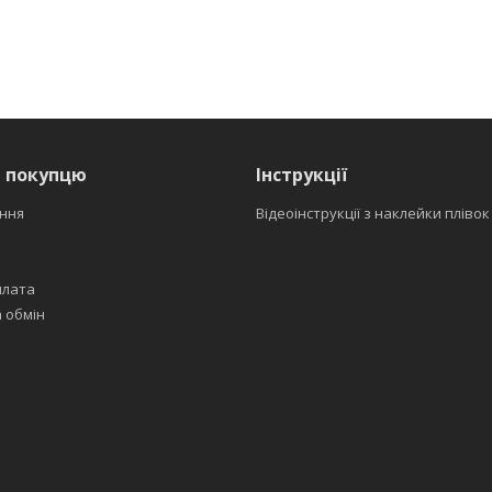
я покупцю
Інструкції
ння
Відеоінструкції з наклейки плівок
плата
 обмін