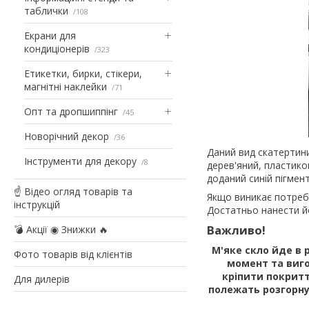
таблички
108
Екрани для
кондиціонерів
323
Етикетки, бирки, стікери,
магнітні наклейки
71
Опт та дропшиппінг
45
Новорічний декор
36
Даний вид скатертини 
Інструменти для декору
8
дерев'яний, пластико
доданий синій пігмент
☝ Відео огляд товарів та
Якщо виникає потреба
інструкцій
Достатньо нанести йо
Важливо!
💣 Акції ◉ Знижки 🔥
М'яке скло йде в 
Фото товарів від клієнтів
момент та виго
кріпити покритт
Для дилерів
полежать розгорну