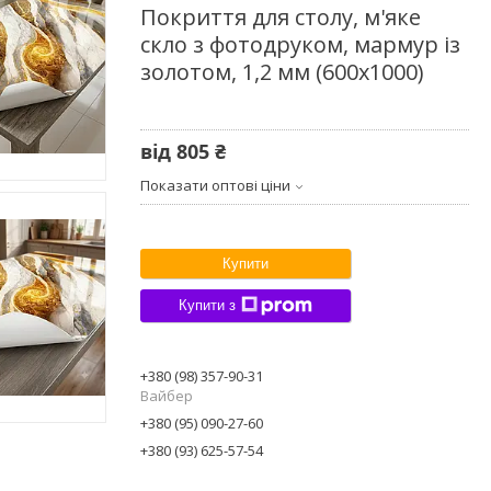
Покриття для столу, м'яке
скло з фотодруком, мармур із
золотом, 1,2 мм (600х1000)
від
805 ₴
Показати оптові ціни
Купити
Купити з
+380 (98) 357-90-31
Вайбер
+380 (95) 090-27-60
+380 (93) 625-57-54