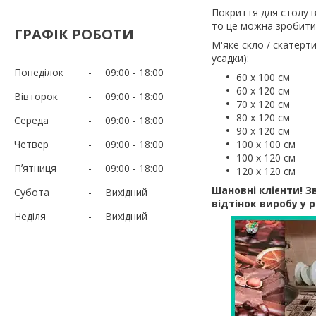
Покриття для столу в
то це можна зробити 
ГРАФІК РОБОТИ
М'яке скло / скатерти
усадки):
Понеділок
09:00
18:00
60 х 100 см
60 х 120 см
Вівторок
09:00
18:00
70 х 120 см
80 х 120 см
Середа
09:00
18:00
90 х 120 см
Четвер
09:00
18:00
100 х 100 см
100 х 120 см
Пʼятниця
09:00
18:00
120 х 120 см
Шановні клієнти! Зв
Субота
Вихідний
відтінок виробу у 
Неділя
Вихідний