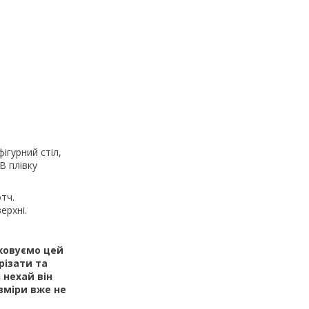
ігурний стіл,
В плівку
тч.
ерхні.
аховуємо цей
різати та
 нехай він
зміри вже не