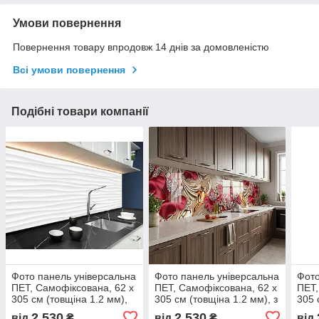
Умови повернення
Повернення товару впродовж 14 днів за домовленістю
Всі умови повернення
Подібні товари компанії
Фото панель універсальна
Фото панель універсальна
Фото
ПЕТ, Самофіксована, 62 х
ПЕТ, Самофіксована, 62 х
ПЕТ,
305 см (товщіна 1.2 мм),
305 см (товщіна 1.2 мм), з
305 
3д хвилі під гіпс
3д квіти та коштовності
3д т
2 530
2 530
від
₴
від
₴
від