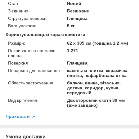
Стан
Новий
З'єднання
Безшовне
Структура поверхні
Глянцева
Вага упаковки
5 кг
Користувальницькі характеристики
Розміри:
62 х 305 см (товщіна 1.2 мм)
Покривається панеллю
1.271
площа
Поверхня
Глянцева
Поверхня для нанесення
кахельна плитка, керамічна
плитка, пофарбована стіна
Область застосування
балкон, ванна, вітальня,
дитяча, коридор, кухня,
передпокій
Вид кріплення:
Двосторонній скотч 30 мм
(вже завдано)
Приховати
Умови доставки