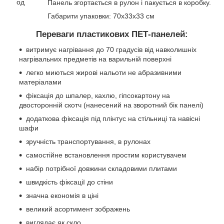
Панель згортається в рулон і пакується в коробку.
Габарити упаковки: 70х33х33 см
Переваги пластикових ПЕТ-панелей:
витримує нагрівання до 70 градусів від навколишніх
нагрівальних предметів на варильній поверхні
легко миються жирові нальоти не абразивними
матеріалами
фіксація до шпалер, кахлю, гіпсокартону на
двосторонній скотч (нанесений на зворотний бік панелі)
додаткова фіксація під плінтус на стільниці та навісні
шафи
зручність транспортування, в рулонах
самостійне встановлення простим користувачем
набір потрібної довжини складовими плитами
швидкість фіксації до стіни
значна економія в ціні
великий асортимент зображень
виглядає як скло