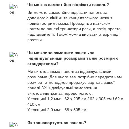
Чи можна самостійно підрізати панель?
Ви можете самостійно підрізати панель за
допомогою лінійки та канцелярського ножа з
новим гострим лезом. Проведіть з натиском
ножем по панелі три-чотири рази, а потім просто
надламайте її. Також можна вирізати отвори під
розетки.
Чи можливо замовити панель за
індивідуальними розмірами та які розміри є
стандартними?
Ми виготовляємо панелі за індивідуальними
розмірами. Для цього вам потрібно передати нам
розміри та менеджер прорахує вартість вашої
панелі. Усі індивідуальні замовлення
виготовляються за передоплатою.
У товщині 1,2 мм: 62 х 205 см
/
62 х 305 см
/
62 х
410 см
У товщині 2,0 мм: 68 х 305 см
Як транспортується панель?