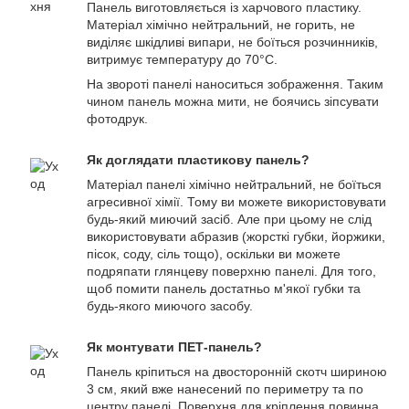
Панель виготовляється із харчового пластику.
Матеріал хімічно нейтральний, не горить, не
виділяє шкідливі випари, не боїться розчинників,
витримує температуру до 70°С.
На звороті панелі наноситься зображення. Таким
чином панель можна мити, не боячись зіпсувати
фотодрук.
Як доглядати пластикову панель?
Матеріал панелі хімічно нейтральний, не боїться
агресивної хімії. Тому ви можете використовувати
будь-який миючий засіб. Але при цьому не слід
використовувати абразив (жорсткі губки, йоржики,
пісок, соду, сіль тощо), оскільки ви можете
подряпати глянцеву поверхню панелі. Для того,
щоб помити панель достатньо м'якої губки та
будь-якого миючого засобу.
Як монтувати ПЕТ-панель?
Панель кріпиться на двосторонній скотч шириною
3 см, який вже нанесений по периметру та по
центру панелі. Поверхня для кріплення повинна