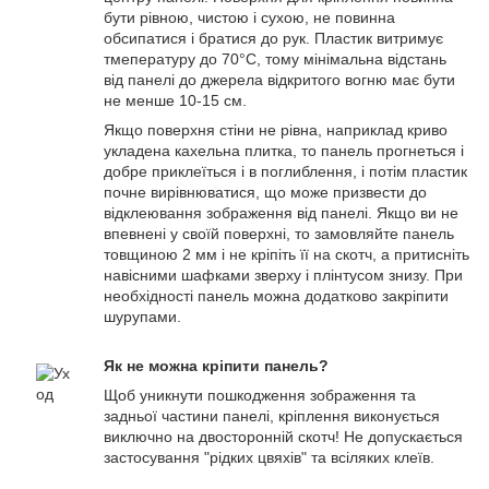
бути рівною, чистою і сухою, не повинна
обсипатися і братися до рук. Пластик витримує
тмепературу до 70°С, тому мінімальна відстань
від панелі до джерела відкритого вогню має бути
не менше 10-15 см.
Якщо поверхня стіни не рівна, наприклад криво
укладена кахельна плитка, то панель прогнеться і
добре приклеїться і в поглиблення, і потім пластик
почне вирівнюватися, що може призвести до
відклеювання зображення від панелі. Якщо ви не
впевнені у своїй поверхні, то замовляйте панель
товщиною 2 мм і не кріпіть її на скотч, а притисніть
навісними шафками зверху і плінтусом знизу. При
необхідності панель можна додатково закріпити
шурупами.
Як не можна кріпити панель?
Щоб уникнути пошкодження зображення та
задньої частини панелі, кріплення виконується
виключно на двосторонній скотч! Не допускається
застосування "рідких цвяхів" та всіляких клеїв.