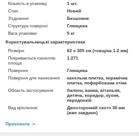
Кількість в упаковці
1 шт.
Стан
Новий
З'єднання
Безшовне
Структура поверхні
Глянцева
Вага упаковки
5 кг
Користувальницькі характеристики
Розміри:
62 х 305 см (товщіна 1.2 мм)
Покривається панеллю
1.271
площа
Поверхня
Глянцева
Поверхня для нанесення
кахельна плитка, керамічна
плитка, пофарбована стіна
Область застосування
балкон, ванна, вітальня,
дитяча, коридор, кухня,
передпокій
Вид кріплення:
Двосторонній скотч 30 мм
(вже завдано)
Приховати