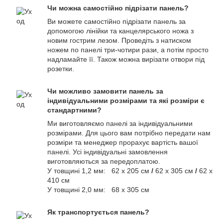
Чи можна самостійно підрізати панель?
Ви можете самостійно підрізати панель за
допомогою лінійки та канцелярського ножа з
новим гострим лезом. Проведіть з натиском
ножем по панелі три-чотири рази, а потім просто
надламайте її. Також можна вирізати отвори під
розетки.
Чи можливо замовити панель за
індивідуальними розмірами та які розміри є
стандартними?
Ми виготовляємо панелі за індивідуальними
розмірами. Для цього вам потрібно передати нам
розміри та менеджер прорахує вартість вашої
панелі. Усі індивідуальні замовлення
виготовляються за передоплатою.
У товщині 1,2 мм: 62 х 205 см
/
62 х 305 см
/
62 х
410 см
У товщині 2,0 мм: 68 х 305 см
Як транспортується панель?