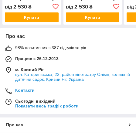
3д квіти та коштовності
квіти
Бузк
2 530
2 530
від
₴
від
₴
від
Купити
Купити
Про нас
98% позитивних з 387 відгуків за рік
Працює з 26.12.2013
м. Кривий Ріг
вул. Катеринівська, 22, район кінотеатру Олімп, колишній
дитячий садок, Кривий Ріг, Україна
Контакти
Сьогодні вихідний
Показати весь графік роботи
Про нас