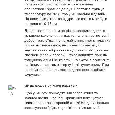
бути рівною, чистою і сухою, не повинна
обсипатися і братися до рук. Пластик витримує
тмепературу до 70°С, тому мінімальна відстань
від панелі до джерела відкритого вогню має бути
не менше 10-15 см.
Якщо поверхня стіни не рівна, наприклад криво
укладена кахельна плитка, то панель прогнеться і
добре приклеїться і в поглиблення, і потім пластик
почне вирівнюватися, що може призвести до
відклеювання зображення від панелі. Якщо ви не
впевнені у своїй поверхні, то замовляйте панель
товщиною 2 мм і не кріпіть її на скотч, а притисніть
навісними шафками зверху і плінтусом знизу. При
необхідності панель можна додатково закріпити
шурупами.
Як не можна кріпити панель?
Щоб уникнути пошкодження зображення та
задньої частини панелі, кріплення виконується
виключно на двосторонній скотч! Не допускається
застосування "рідких цвяхів" та всіляких клеїв.