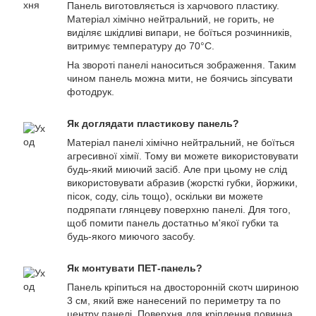
Панель виготовляється із харчового пластику.
Матеріал хімічно нейтральний, не горить, не
виділяє шкідливі випари, не боїться розчинників,
витримує температуру до 70°С.
На звороті панелі наноситься зображення. Таким
чином панель можна мити, не боячись зіпсувати
фотодрук.
Як доглядати пластикову панель?
Матеріал панелі хімічно нейтральний, не боїться
агресивної хімії. Тому ви можете використовувати
будь-який миючий засіб. Але при цьому не слід
використовувати абразив (жорсткі губки, йоржики,
пісок, соду, сіль тощо), оскільки ви можете
подряпати глянцеву поверхню панелі. Для того,
щоб помити панель достатньо м'якої губки та
будь-якого миючого засобу.
Як монтувати ПЕТ-панель?
Панель кріпиться на двосторонній скотч шириною
3 см, який вже нанесений по периметру та по
центру панелі. Поверхня для кріплення повинна