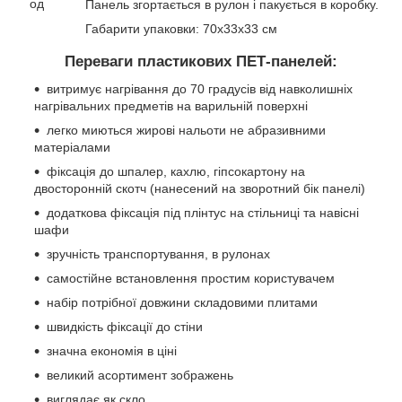
Панель згортається в рулон і пакується в коробку.
Габарити упаковки: 70х33х33 см
Переваги пластикових ПЕТ-панелей:
витримує нагрівання до 70 градусів від навколишніх
нагрівальних предметів на варильній поверхні
легко миються жирові нальоти не абразивними
матеріалами
фіксація до шпалер, кахлю, гіпсокартону на
двосторонній скотч (нанесений на зворотний бік панелі)
додаткова фіксація під плінтус на стільниці та навісні
шафи
зручність транспортування, в рулонах
самостійне встановлення простим користувачем
набір потрібної довжини складовими плитами
швидкість фіксації до стіни
значна економія в ціні
великий асортимент зображень
виглядає як скло