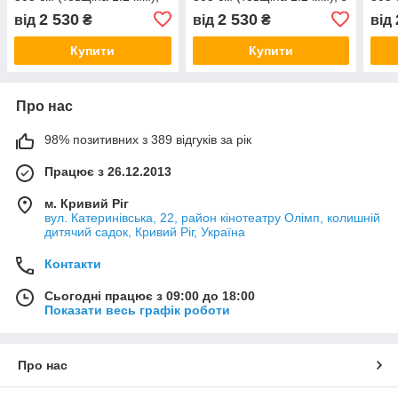
орхідеї з кавою
3д квіти та коштовності
стил
2 530
2 530
від
₴
від
₴
від
сіро
Купити
Купити
Про нас
98% позитивних з 389 відгуків за рік
Працює з 26.12.2013
м. Кривий Ріг
вул. Катеринівська, 22, район кінотеатру Олімп, колишній
дитячий садок, Кривий Ріг, Україна
Контакти
Сьогодні працює з 09:00 до 18:00
Показати весь графік роботи
Про нас