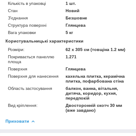
Кількість в упаковці
1 шт.
Стан
Новий
З'єднання
Безшовне
Структура поверхні
Глянцева
Вага упаковки
5 кг
Користувальницькі характеристики
Розміри:
62 х 305 см (товщіна 1.2 мм)
Покривається панеллю
1.271
площа
Поверхня
Глянцева
Поверхня для нанесення
кахельна плитка, керамічна
плитка, пофарбована стіна
Область застосування
балкон, ванна, вітальня,
дитяча, коридор, кухня,
передпокій
Вид кріплення:
Двосторонній скотч 30 мм
(вже завдано)
Приховати