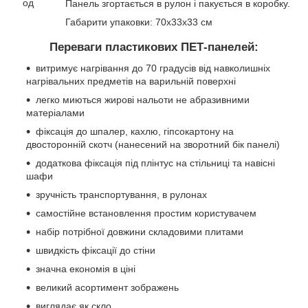
Панель згортається в рулон і пакується в коробку.
Габарити упаковки: 70х33х33 см
Переваги пластикових ПЕТ-панелей:
витримує нагрівання до 70 градусів від навколишніх
нагрівальних предметів на варильній поверхні
легко миються жирові нальоти не абразивними
матеріалами
фіксація до шпалер, кахлю, гіпсокартону на
двосторонній скотч (нанесений на зворотний бік панелі)
додаткова фіксація під плінтус на стільниці та навісні
шафи
зручність транспортування, в рулонах
самостійне встановлення простим користувачем
набір потрібної довжини складовими плитами
швидкість фіксації до стіни
значна економія в ціні
великий асортимент зображень
виглядає як скло