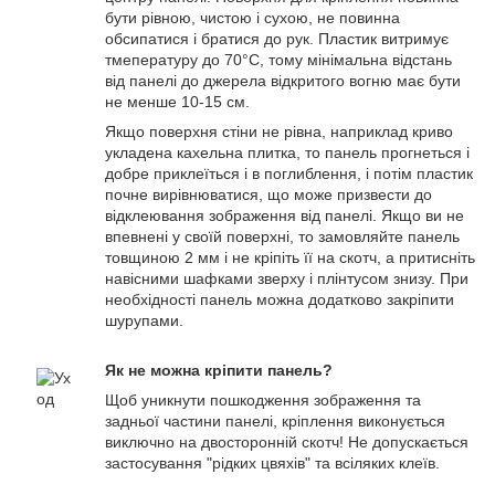
бути рівною, чистою і сухою, не повинна
обсипатися і братися до рук. Пластик витримує
тмепературу до 70°С, тому мінімальна відстань
від панелі до джерела відкритого вогню має бути
не менше 10-15 см.
Якщо поверхня стіни не рівна, наприклад криво
укладена кахельна плитка, то панель прогнеться і
добре приклеїться і в поглиблення, і потім пластик
почне вирівнюватися, що може призвести до
відклеювання зображення від панелі. Якщо ви не
впевнені у своїй поверхні, то замовляйте панель
товщиною 2 мм і не кріпіть її на скотч, а притисніть
навісними шафками зверху і плінтусом знизу. При
необхідності панель можна додатково закріпити
шурупами.
Як не можна кріпити панель?
Щоб уникнути пошкодження зображення та
задньої частини панелі, кріплення виконується
виключно на двосторонній скотч! Не допускається
застосування "рідких цвяхів" та всіляких клеїв.