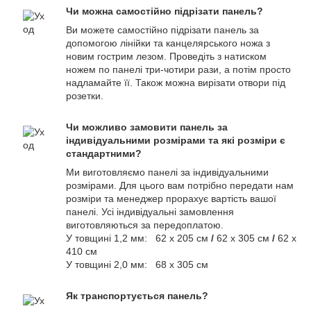
Чи можна самостійно підрізати панель?
Ви можете самостійно підрізати панель за
допомогою лінійки та канцелярського ножа з
новим гострим лезом. Проведіть з натиском
ножем по панелі три-чотири рази, а потім просто
надламайте її. Також можна вирізати отвори під
розетки.
Чи можливо замовити панель за
індивідуальними розмірами та які розміри є
стандартними?
Ми виготовляємо панелі за індивідуальними
розмірами. Для цього вам потрібно передати нам
розміри та менеджер прорахує вартість вашої
панелі. Усі індивідуальні замовлення
виготовляються за передоплатою.
У товщині 1,2 мм: 62 х 205 см
/
62 х 305 см
/
62 х
410 см
У товщині 2,0 мм: 68 х 305 см
Як транспортується панель?