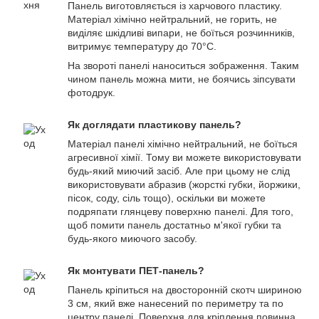
Панель виготовляється із харчового пластику.
Матеріал хімічно нейтральний, не горить, не
виділяє шкідливі випари, не боїться розчинників,
витримує температуру до 70°С.
На звороті панелі наноситься зображення. Таким
чином панель можна мити, не боячись зіпсувати
фотодрук.
Як доглядати пластикову панель?
Матеріал панелі хімічно нейтральний, не боїться
агресивної хімії. Тому ви можете використовувати
будь-який миючий засіб. Але при цьому не слід
використовувати абразив (жорсткі губки, йоржики,
пісок, соду, сіль тощо), оскільки ви можете
подряпати глянцеву поверхню панелі. Для того,
щоб помити панель достатньо м'якої губки та
будь-якого миючого засобу.
Як монтувати ПЕТ-панель?
Панель кріпиться на двосторонній скотч шириною
3 см, який вже нанесений по периметру та по
центру панелі. Поверхня для кріплення повинна