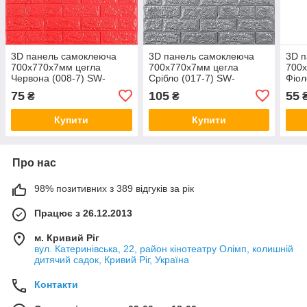
3D панель самоклеюча
3D панель самоклеюча
3D 
700х770х7мм цегла
700х770х7мм цегла
700
Червона (008-7) SW-
Срібло (017-7) SW-
Фіол
00000054
00000059
000
75
105
55
₴
₴
Купити
Купити
Про нас
98% позитивних з 389 відгуків за рік
Працює з 26.12.2013
м. Кривий Ріг
вул. Катеринівська, 22, район кінотеатру Олімп, колишній
дитячий садок, Кривий Ріг, Україна
Контакти