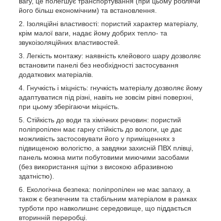
вагу, це полегшує транспортування (при цьому роблячи
його більш економічним) та встановлення.
Ізоляційні властивості: пористий характер матеріалу,
крім малої ваги, надає йому добрих тепло- та
звукоізоляційних властивостей.
Легкість монтажу: наявність клейового шару дозволяє
встановити панелі без необхідності застосування
додаткових матеріалів.
Гнучкість і міцність: гнучкість матеріалу дозволяє йому
адаптуватися під різні, навіть не зовсім рівні поверхні,
при цьому зберігаючи міцність.
Стійкість до води та хімічних речовин: пористий
поліпропілен має гарну стійкість до вологи, це дає
можливість застосовувати його у приміщеннях з
підвищеною вологістю, а завдяки захисній ПВХ плівці,
панель можна мити побутовими миючими засобами
(без використання щітки з високою абразивною
здатністю).
Екологічна безпека: поліпропілен не має запаху, а
також є безпечним та стабільним матеріалом в рамках
турботи про навколишнє середовище, що піддається
вторинній переробці.