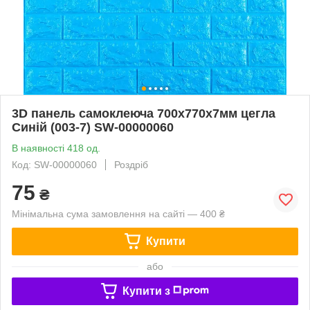
3D панель самоклеюча 700х770х7мм цегла
Синій (003-7) SW-00000060
В наявності 418 од.
Код: SW-00000060
Роздріб
75
₴
Мінімальна сума замовлення на сайті — 400 ₴
Купити
або
Купити з