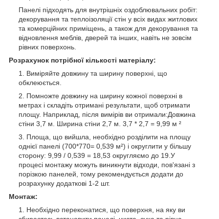
Панелі підходять для внутрішніх оздоблювальних робіт:
декорування та теплоізоляції стін у всіх видах житлових
та комерційних приміщень, а також для декорування та
відновлення меблів, дверей та інших, навіть не зовсім
рівних поверхонь.
Розрахунок потрібної кількості матеріалу:
Виміряйте довжину та ширину поверхні, що
обклеюється.
Помножте довжину на ширину кожної поверхні в
метрах і складіть отримані результати, щоб отримати
площу. Наприклад, після вимірів ви отримали:Довжина
стіни 3,7 м. Ширина стіни 2,7 м. 3,7 * 2,7 = 9,99 м ²
Площа, що вийшла, необхідно розділити на площу
однієї панелі (700*770= 0,539 м²) і округлити у більшу
сторону: 9,99 / 0,539 = 18,53 округляємо до 19.У
процесі монтажу можуть виникнути відходи, пов'язані з
порізкою панелей, тому рекомендується додати до
розрахунку додаткові 1-2 шт.
Монтаж:
Необхідно переконатися, що поверхня, на яку ви
збираєтесь встановити панелі, чиста, суха та рівна.