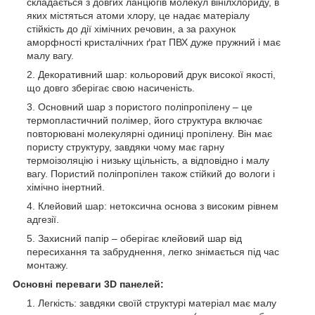
складається з довгих ланцюгів молекул вінілхлориду, в
яких містяться атоми хлору, це надає матеріалу
стійкість до дії хімічних речовин, а за рахунок
аморфності кристалічних ґрат ПВХ дуже пружний і має
малу вагу.
Декоративний шар: кольоровий друк високої якості,
що довго зберігає свою насиченість.
Основний шар з пористого поліпропілену – це
термопластичний полімер, його структура включає
повторювані молекулярні одиниці пропілену. Він має
пористу структуру, завдяки чому має гарну
термоізоляцію і низьку щільність, а відповідно і малу
вагу. Пористий поліпропілен також стійкий до вологи і
хімічно інертний.
Клейовий шар: нетоксична основа з високим рівнем
адгезії.
Захисний папір – оберігає клейовий шар від
пересихання та забруднення, легко знімається під час
монтажу.
Основні переваги 3D панелей:
Легкість: завдяки своїй структурі матеріал має малу