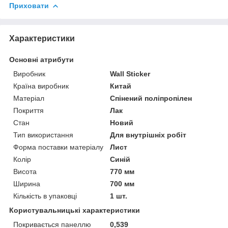
Приховати
Характеристики
Основні атрибути
Виробник
Wall Sticker
Країна виробник
Китай
Матеріал
Спінений поліпропілен
Покриття
Лак
Стан
Новий
Тип використання
Для внутрішніх робіт
Форма поставки матеріалу
Лист
Колір
Синій
Висота
770 мм
Ширина
700 мм
Кількість в упаковці
1 шт.
Користувальницькі характеристики
Покривається панеллю
0,539