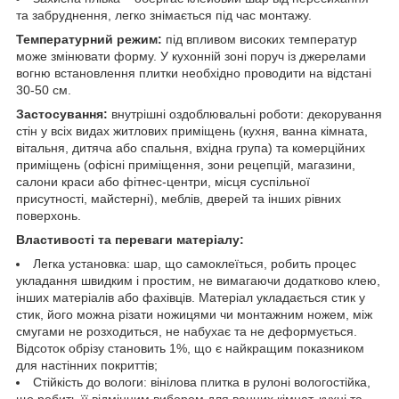
та забруднення, легко знімається під час монтажу.
Температурний режим:
під впливом високих температур
може змінювати форму. У кухонній зоні поруч із джерелами
вогню встановлення плитки необхідно проводити на відстані
30-50 см.
Застосування:
внутрішні оздоблювальні роботи: декорування
стін у всіх видах житлових приміщень (кухня, ванна кімната,
вітальня, дитяча або спальня, вхідна група) та комерційних
приміщень (офісні приміщення, зони рецепцій, магазини,
салони краси або фітнес-центри, місця суспільної
присутності, майстерні), меблів, дверей та інших рівних
поверхонь.
Властивості та переваги матеріалу:
Легка установка: шар, що самоклеїться, робить процес
укладання швидким і простим, не вимагаючи додатково клею,
інших матеріалів або фахівців. Матеріал укладається стик у
стик, його можна різати ножицями чи монтажним ножем, між
смугами не розходиться, не набухає та не деформується.
Відсоток обрізу становить 1%, що є найкращим показником
для настінних покриттів;
Стійкість до вологи: вінілова плитка в рулоні вологостійка,
що робить її відмінним вибором для ванних кімнат, кухні та