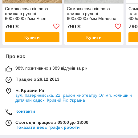
Самоклеюча вінілова
Самоклеюча вінілова
Само
плитка в рулоні
плитка в рулоні
плит
600х3000х2мм Ясен
600х3000х2мм Молочна
600
(1002-7-матовий) SW-
Мат SW-00001181
Пер
790
790
790
₴
₴
00001177
Гля
Купити
Купити
Про нас
98% позитивних з 389 відгуків за рік
Працює з 26.12.2013
м. Кривий Ріг
вул. Катеринівська, 22, район кінотеатру Олімп, колишній
дитячий садок, Кривий Ріг, Україна
Контакти
Сьогодні працює з 09:00 до 18:00
Показати весь графік роботи