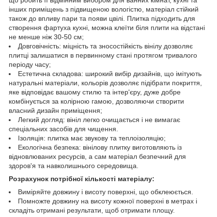
інших приміщень з підвищеною вологістю, матеріал стійкий
також до впливу пари та появи цвілі. Плитка підходить для
створення фартуха кухні, можна клеїти біля плити на відстані
не менше ніж 30-50 см;
Довговічність: міцність та зносостійкість вінілу дозволяє
плитці залишатися в первинному стані протягом тривалого
періоду часу;
Естетична складова: широкий вибір дизайнів, що імітують
натуральні матеріали, кольорів дозволяє підібрати покриття,
яке відповідає вашому стилю та інтер'єру, дуже добре
комбінується за колірною гамою, дозволяючи створити
власний дизайн приміщення;
Легкий догляд: вініл легко очищається і не вимагає
спеціальних засобів для чищення.
Ізоляція: плитка має звукову та теплоізоляцію;
Екологічна безпека: вінілову плитку виготовляють із
відновлюваних ресурсів, а сам матеріал безпечний для
здоров'я та навколишнього середовища.
Розрахунок потрібної кількості матеріалу:
Виміряйте довжину і висоту поверхні, що обклеюється.
Помножте довжину на висоту кожної поверхні в метрах і
складіть отримані результати, щоб отримати площу.