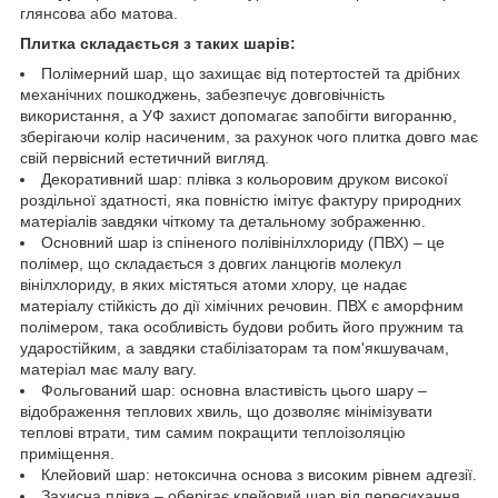
глянсова або матова.
Плитка складається з таких шарів:
Полімерний шар, що захищає від потертостей та дрібних
механічних пошкоджень, забезпечує довговічність
використання, а УФ захист допомагає запобігти вигоранню,
зберігаючи колір насиченим, за рахунок чого плитка довго має
свій первісний естетичний вигляд.
Декоративний шар: плівка з кольоровим друком високої
роздільної здатності, яка повністю імітує фактуру природних
матеріалів завдяки чіткому та детальному зображенню.
Основний шар із спіненого полівінілхлориду (ПВХ) – це
полімер, що складається з довгих ланцюгів молекул
вінілхлориду, в яких містяться атоми хлору, це надає
матеріалу стійкість до дії хімічних речовин. ПВХ є аморфним
полімером, така особливість будови робить його пружним та
ударостійким, а завдяки стабілізаторам та пом'якшувачам,
матеріал має малу вагу.
Фольгований шар: основна властивість цього шару –
відображення теплових хвиль, що дозволяє мінімізувати
теплові втрати, тим самим покращити теплоізоляцію
приміщення.
Клейовий шар: нетоксична основа з високим рівнем адгезії.
Захисна плівка – оберігає клейовий шар від пересихання