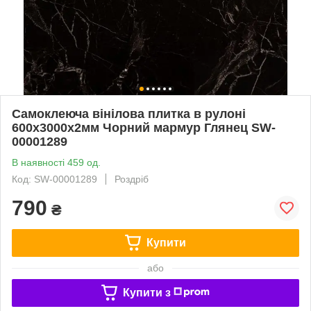
Самоклеюча вінілова плитка в рулоні
600х3000х2мм Чорний мармур Глянец SW-
00001289
В наявності 459 од.
Код: SW-00001289
Роздріб
790
₴
Купити
або
Купити з