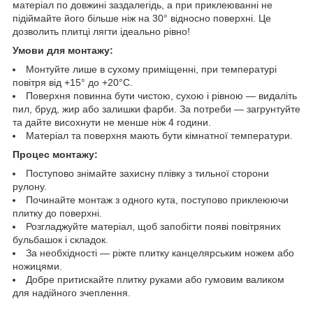
матеріал по довжині заздалегідь, а при приклеюванні не
підіймайте його більше ніж на 30° відносно поверхні. Це
дозволить плитці лягти ідеально рівно!
Умови для монтажу:
Монтуйте лише в сухому приміщенні, при температурі
повітря від +15° до +20°C.
Поверхня повинна бути чистою, сухою і рівною — видаліть
пил, бруд, жир або залишки фарби. За потреби — загрунтуйте
та дайте висохнути не менше ніж 4 години.
Матеріал та поверхня мають бути кімнатної температури.
Процес монтажу:
Поступово знімайте захисну плівку з тильної сторони
рулону.
Починайте монтаж з одного кута, поступово приклеюючи
плитку до поверхні.
Розгладжуйте матеріал, щоб запобігти появі повітряних
бульбашок і складок.
За необхідності — ріжте плитку канцелярським ножем або
ножицями.
Добре притискайте плитку руками або гумовим валиком
для надійного зчеплення.