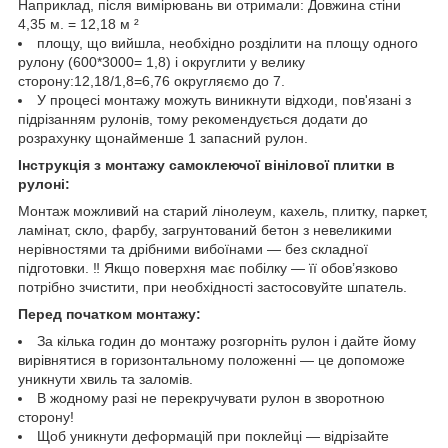
Наприклад, після вимірювань ви отримали: Довжина стіни
4,35 м. = 12,18 м ²
площу, що вийшла, необхідно розділити на площу одного
рулону (600*3000= 1,8) і округлити у велику
сторону:12,18/1,8=6,76 округляємо до 7.
У процесі монтажу можуть виникнути відходи, пов'язані з
підрізанням рулонів, тому рекомендується додати до
розрахунку щонайменше 1 запасний рулон.
Інструкція з монтажу самоклеючої вінілової плитки в
рулоні:
Монтаж можливий на старий лінолеум, кахель, плитку, паркет,
ламінат, скло, фарбу, загрунтований бетон з невеликими
нерівностями та дрібними вибоїнами — без складної
підготовки. ‼️ Якщо поверхня має побілку — її обов’язково
потрібно зчистити, при необхідності застосовуйте шпатель.
Перед початком монтажу:
За кілька годин до монтажу розгорніть рулон і дайте йому
вирівнятися в горизонтальному положенні — це допоможе
уникнути хвиль та заломів.
В жодному разі не перекручувати рулон в зворотною
сторону!
Щоб уникнути деформацій при поклейці — відрізайте