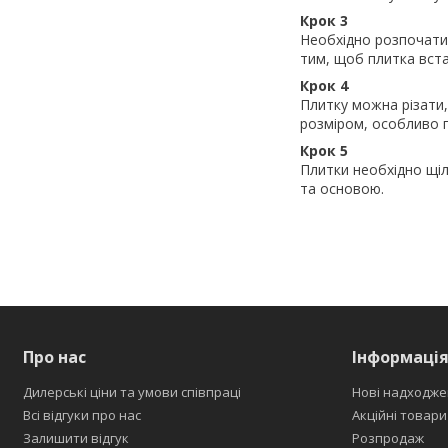
Крок 3
Необхідно розпочати 
тим, щоб плитка вст
Крок 4
Плитку можна різати,
розміром, особливо п
Крок 5
Плитки необхідно щі
та основою.
Про нас
Інформаці
Дилерські ціни та умови співпраці
Нові надходже
Всі відгуки про нас
Акційні товари
Залишити відгук
Розпродаж