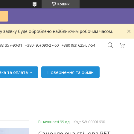
Кошик
ашу заявку буде оброблено найближчим робочим часом.
98) 357-90-31
+380 (95) 090-27-60
+380 (93) 625-57-54
вка та оплата
Повернення та обмін
В наявності 99 од.
Код:
SW-00001690
Самоклеюча стінова PET