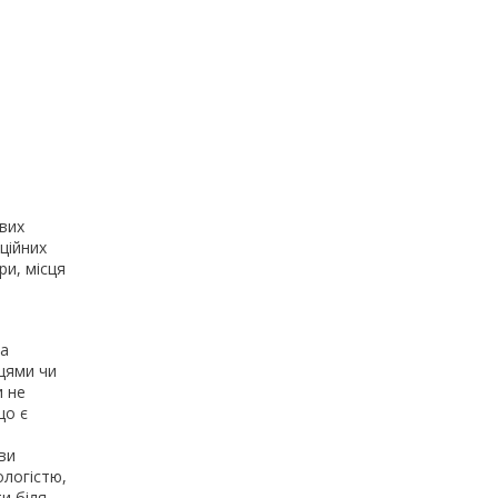
ових
ційних
ри, місця
та
цями чи
и не
що є
ви
ологістю,
и біля