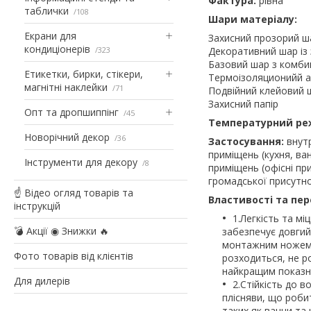
Фактура:
рівна
таблички
108
Шари матеріалу:
Екрани для
Захисний прозорий ш
кондиціонерів
323
Декоративний шар із
Базовий шар з комбин
Етикетки, бирки, стікери,
Термоізоляционийй а
магнітні наклейки
71
Подвійний клейовий 
Захисний папір
Опт та дропшиппінг
45
Температурний ре
Новорічний декор
36
Застосування:
внутр
приміщень (кухня, ван
Інструменти для декору
8
приміщень (офісні пр
громадської присутнос
☝ Відео огляд товарів та
Властивості та пер
інструкцій
1.Легкість та мі
💣 Акції ◉ Знижки 🔥
забезпечує довгий
монтажним ножем, 
Фото товарів від клієнтів
розходиться, не р
найкращим показни
Для дилерів
2.Стійкість до в
плісняви, що роби
таких як ванни та 