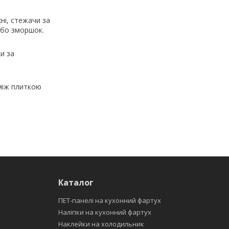
ні, стежачи за
або зморшок.
и за
між плиткою
Каталог
ПЕТ-панелі на кухонний фартух
Наліпки на кухонний фартух
Наклейки на холодильник