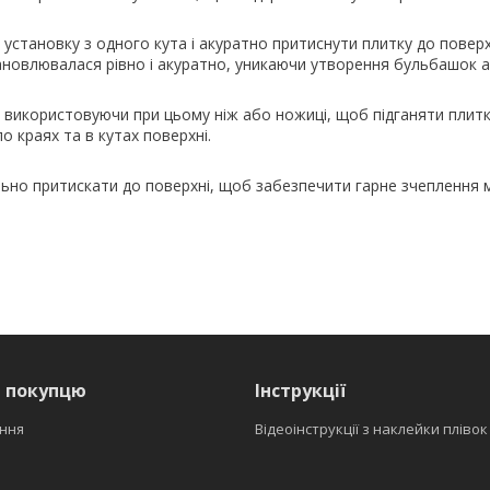
установку з одного кута і акуратно притиснути плитку до поверх
ановлювалася рівно і акуратно, уникаючи утворення бульбашок 
 використовуючи при цьому ніж або ножиці, щоб підганяти плитк
о краях та в кутах поверхні.
льно притискати до поверхні, щоб забезпечити гарне зчеплення 
я покупцю
Інструкції
ння
Відеоінструкції з наклейки плівок