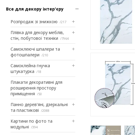
Все для декору інтер'єру
Розпродаж зі знижкою
217
Плівка для декору меблів,
стін, побутової техніки
7964
Самоклеючі шпалери та
фотошпалери
210
Самоклейна гнучка
штукатурка
18
Плакати декоративні для
розширення простору
приміщення
50
Панно дерев'яні, дзеркальні
та пластикові
2088
Картини по фото та
модульні
394