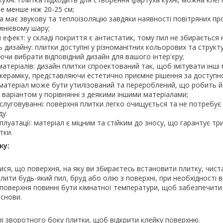
не менше ніж 20-25 см;
тка має звукову та теплоізоляцію завдяки наявності повітряних пр
інієвому шару;
 ефект: у складі покриття є антистатик, тому пил не збирається н
ть дизайну: плитки доступні у різноманітних кольорових та структ
яючи вибрати відповідний дизайн для вашого інтер'єру;
 матеріалів: дизайн плитки спроектований так, щоб імітувати інші
о кераміку, представляючи естетично приємне рішення за доступн
: матеріал може бути утилізований та перероблений, що робить 
 варіантом у порівнянні з деякими іншими матеріалами;
слуговуванні: поверхня плитки легко очищується та не потребує
у.
плуатації: матеріал є міцним та стійким до зносу, що гарантує тр
тки.
жу:
ся, що поверхня, на яку ви збираєтесь встановити плитку, чиста
лити будь-який пил, бруд або олію з поверхні, при необхідності 
поверхня повинні бути кімнатної температури, щоб забезпечити
снови.
 зі зворотного боку плитки, щоб відкрити клейку поверхню.