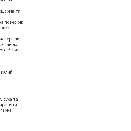
ошарків та
а поверхні;
урних
 матеріали,
ою ціною;
його більш
ивалий
, суха та
вирівняти
 гарне