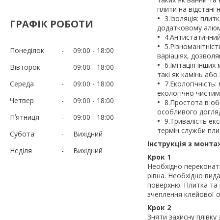
плити на відстані 
3.Ізоляція: пли
ГРАФІК РОБОТИ
додатковому алюм
4.Антистатичний
5.Різноманітніс
Понеділок
09:00
18:00
варіаціях, дозвол
6.Імітація інших
Вівторок
09:00
18:00
такі як камінь аб
Середа
09:00
18:00
7.Екологічність
екологічно чистим
Четвер
09:00
18:00
8.Простота в об
особливого догляд
Пʼятниця
09:00
18:00
9.Тривалість екс
термін служби пли
Субота
Вихідний
Інструкція з монта
Неділя
Вихідний
Крок 1
Необхідно переконати
рівна. Необхідно вида
поверхню. Плитка та 
зчеплення клейової о
Крок 2
Зняти захисну плівку