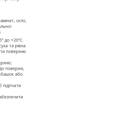
амінат, скло,
альної
.
º до +20ºС.
уха та рівна.
няти поверхню
ерхню;
до поверхні,
льбашок або
 підігнати
забезпечити