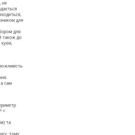
, не
адається
зходиться,
азником для
ибором для
й також до
кухні,
 можливість
ння.
 а сам
периметр
Р =
м) та
ингу, тому