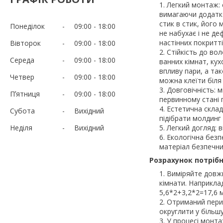
Легкий монтаж:
вимагаючи додатко
стик в стик, його
Понеділок
09:00
18:00
не набухає і не д
настінних покритті
Вівторок
09:00
18:00
Стійкість до вол
Середа
09:00
18:00
ванних кімнат, ку
впливу пари, а та
Четвер
09:00
18:00
можна клеїти біля 
Довговічність: м
Пʼятниця
09:00
18:00
первинному стані 
Естетична склад
Субота
Вихідний
підібрати молдинг 
Неділя
Вихідний
Легкий догляд: в
Екологічна безп
матеріал безпечни
Розрахунок потрібн
Виміряйте довжи
кімнати. Наприклад
5,6*2+3,2*2=17,6 м
Отриманий перим
округлити у більшу
У процесі монта