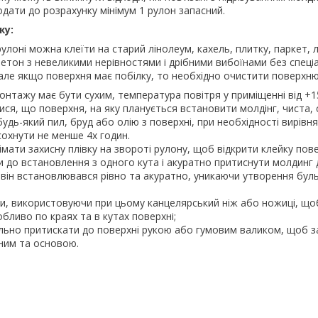
дати до розрахунку мінімум 1 рулон запасний.
жу:
улоні можна клеїти на старий лінолеум, кахель, плитку, паркет, л
етон з невеликими нерівностями і дрібними вибоїнами без спеці
 але якщо поверхня має побілку, то необхідно очистити поверхню
онтажу має бути сухим, температура повітря у приміщенні від +15
ся, що поверхня, на яку планується встановити молдінг, чиста, с
удь-який пил, бруд або олію з поверхні, при необхідності вирів
сохнути не менше 4х годин.
мати захисну плівку на звороті рулону, щоб відкрити клейку пов
 до встановлення з одного кута і акуратно притиснути молдинг 
 він встановлювався рівно та акуратно, уникаючи утворення бу
, використовуючи при цьому канцелярський ніж або ножиці, щоб
обливо по краях та в кутах поверхні;
льно притискати до поверхні рукою або гумовим валиком, щоб 
ним та основою.