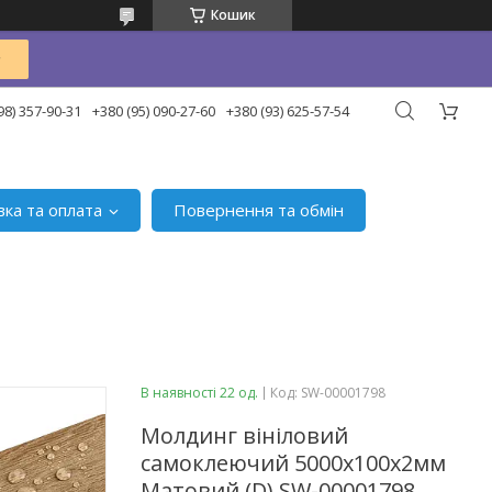
Кошик
98) 357-90-31
+380 (95) 090-27-60
+380 (93) 625-57-54
вка та оплата
Повернення та обмін
В наявності 22 од.
Код:
SW-00001798
Молдинг вініловий
самоклеючий 5000х100х2мм
Матовий (D) SW-00001798