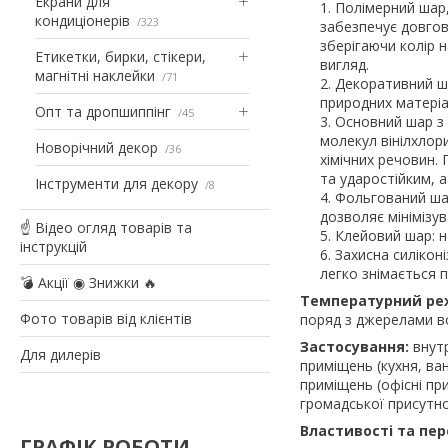
Екрани для
Полімерний шар,
кондиціонерів
323
забезпечує довгов
зберігаючи колір 
Етикетки, бирки, стікери,
вигляд.
магнітні наклейки
71
Декоративний ша
природних матеріа
Опт та дропшиппінг
45
Основний шар з 
молекул вінілхлори
Новорічний декор
36
хімічних речовин.
та ударостійким, 
Інструменти для декору
8
Фольгований шар
дозволяє мінімізу
☝ Відео огляд товарів та
Клейовий шар: н
інструкцій
Захисна силікон
легко знімається п
💣 Акції ◉ Знижки 🔥
Температурний р
Фото товарів від клієнтів
поряд з джерелами во
Застосування:
внут
Для дилерів
приміщень (кухня, ван
приміщень (офісні пр
громадської присутнос
Властивості та пер
ГРАФІК РОБОТИ