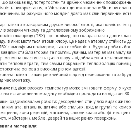
 що захищає від потертостей та дрібних механічних пошкоджень
ічність використання, а УФ захист допомагає запобігти вигоран
насиченим, за рахунок чого молдінг довго має свій первинний ес
р: плівка з кольоровим друком високої якості, яка повністю іміт
лів завдяки чіткому та деталізованому зображенню.
полівінілхлориду (ПВХ) - це полімер, що складається з довгих лан
ду, в яких містяться атоми хлору, це надає матеріалу стійкість д
 ПВХ є аморфним полімером, така особливість будови робить йо
а завдяки стабілізаторам та пом'якшувачам, матеріал має малу ва
: основна властивість цього шару – відображення теплових хви
вати теплові втрати, тим самим покращити теплоізоляцію приміщ
етоксична основа з високим рівнем адгезії.
ізована плівка – захищає клейовий шар від пересихання та забру
ід час монтажу.
ежим:
під дією високих температур може змінювати форму. У кухо
гню встановлення молдінгу необхідно проводити на відстані 30-
рішні оздоблювальні роботи: декорування стін у всіх видах житл
на кімната, вітальня, дитяча або спальня, вхідна група) та комер
иміщення, зони рецепцій, магазини, салони краси або фітнес-цент
ті, майстерні), меблів, дверей та інших рівних поверхонь.
еваги матеріалу: