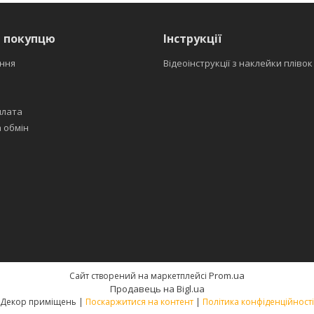
я покупцю
Інструкції
ння
Відеоінструкції з наклейки плівок
плата
 обмін
Prom.ua
Сайт створений на маркетплейсі
Продавець на Bigl.ua
Декор приміщень |
Поскаржитися на контент
|
Політика конфіденційності