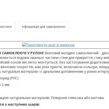
ристики
Інформація для замовлення
І САМОКЛЕЮЧІ У РУЛОНІ
Вініловий молдинг самоклеючий - дек
влюється вздовж нижньої частини стіни для прикриття стику між
ейовій основі він легко монтується, без застосування додаткових
и вінілових покриттів, має різні принти, включаючи кольори, візер
 натуральні матеріали і є ідеальним доповненням у різних інтер’є
хлорид (PVC)
х 2 мм
ітацією натуральних матеріалів. Поверхня глянсова або матова.
я з наступних шарів: