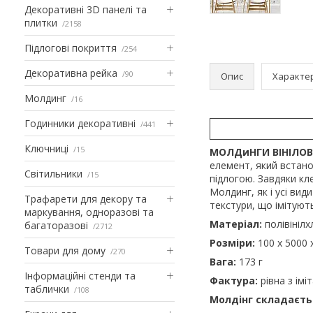
Декоративні 3D панелі та
плитки
2158
Підлогові покриття
254
Декоративна рейка
90
Опис
Характе
Молдинг
16
Годинники декоративні
441
Ключниці
15
МОЛДиНГИ ВІНІЛОВ
елемент, який встано
Світильники
15
підлогою. Завдяки кл
Молдинг, як і усі вид
Трафарети для декору та
текстури, що імітують
маркування, одноразові та
Матеріал:
полівініл
багаторазові
2712
Розміри:
100 х 5000 
Товари для дому
270
Вага:
173 г
Інформаційні стенди та
Фактура:
рівна з ім
таблички
108
Молдінг складаєтьс