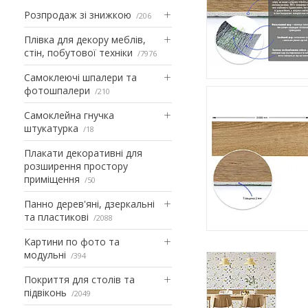
Розпродаж зі знижкою
206
Плівка для декору меблів,
стін, побутової техніки
7976
Самоклеючі шпалери та
фотошпалери
210
Самоклейна гнучка
штукатурка
18
Плакати декоративні для
розширення простору
приміщення
50
Панно дерев'яні, дзеркальні
та пластикові
2088
Картини по фото та
модульні
394
Покриття для столів та
підвіконь
2049