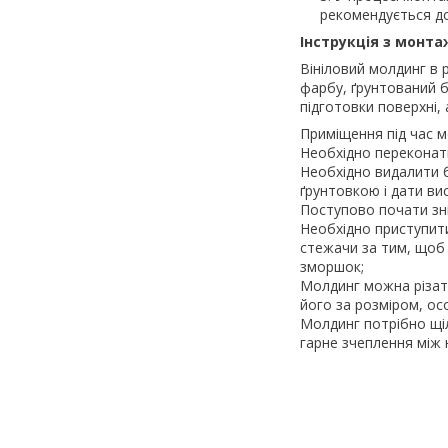
рекомендується до
Інструкція з монта
Вініловий молдинг в р
фарбу, ґрунтований б
підготовки поверхні,
Приміщення під час м
Необхідно переконати
Необхідно видалити б
ґрунтовкою і дати ви
Поступово почати зні
Необхідно приступити
стежачи за тим, щоб
зморшок;
Молдинг можна різати
його за розміром, ос
Молдинг потрібно щі
гарне зчеплення між 