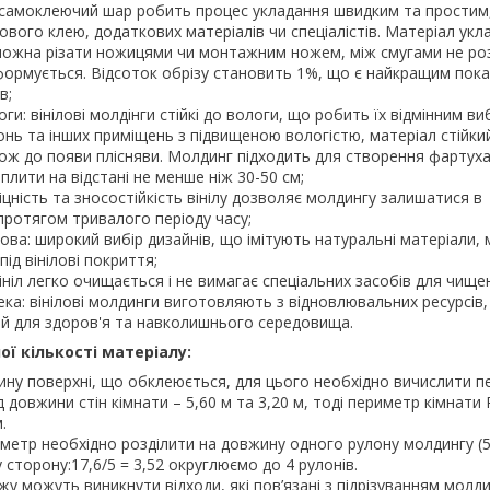
 самоклеючий шар робить процес укладання швидким та простим
вого клею, додаткових матеріалів чи спеціалістів. Матеріал укл
 можна різати ножицями чи монтажним ножем, між смугами не ро
еформується. Відсоток обрізу становить 1%, що є найкращим пок
в;
оги: вінілові молдінги стійкі до вологи, що робить їх відмінним в
хонь та інших приміщень з підвищеною вологістю, матеріал стійки
кож до появи плісняви. Молдинг підходить для створення фартуха 
плити на відстані не менше ніж 30-50 см;
іцність та зносостійкість вінілу дозволяє молдингу залишатися в
протягом тривалого періоду часу;
ова: широкий вибір дизайнів, що імітують натуральні матеріали,
під вінілові покриття;
ініл легко очищається і не вимагає спеціальних засобів для чище
ека: вінілові молдинги виготовляють з відновлювальних ресурсів,
й для здоров'я та навколишнього середовища.
ої кількості матеріалу:
ну поверхні, що обклеюється, для цього необхідно вичислити 
 довжини стін кімнати – 5,60 м та 3,20 м, тоді периметр кімнати 
.
етр необхідно розділити на довжину одного рулону молдингу (5
 сторону:17,6/5 = 3,52 округлюємо до 4 рулонів.
жу можуть виникнути відходи, які пов’язані з підрізуванням молд