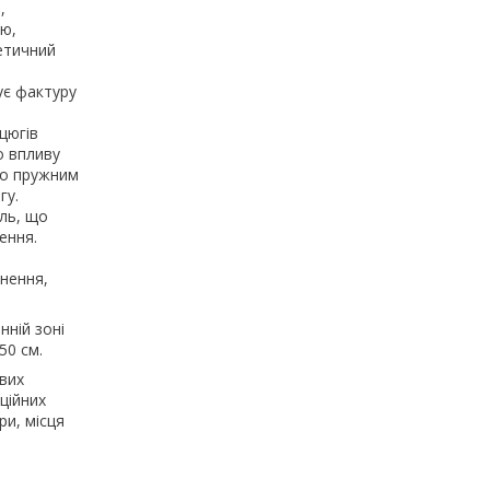
,
ню,
тетичний
ує фактуру
цюгів
о впливу
го пружним
гу.
ль, що
ення.
днення,
нній зоні
50 см.
ових
ційних
ри, місця