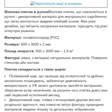
Вінілова плитка в рулоні
Вінілова плитка, що самоклеїться в
рулоні - декоративний матеріал для внутрішнього оздоблення,
що легко монтується завдяки клейовій основі. Має різні
дизайни, що імітують натуральні матеріали, підходять під різні
інтер'єрні рішення.
Матеріал:
полівінілхлорид (PVC)
Розміри:
600 х 3000 х 2 мм
Площа покриття:
600 х 3000 мм – 1,8 м²
Фактура:
рівна, з імітацією натуральних матеріалів. Поверхня
глянсова або матова.
Плитка складається з таких шарів:
Полімерний шар, що захищає від потертостей та дрібних
механічних пошкоджень, забезпечує довговічність
використання, а УФ захист допомагає запобігти вигоранню,
зберігаючи колір насиченим, за рахунок чого плитка довго має
свій первісний естетичний вигляд.
Декоративний шар: плівка з кольоровим друком високої
роздільної здатності, яка повністю імітує фактуру природних
матеріалів завдяки чіткому та детальному зображенню.