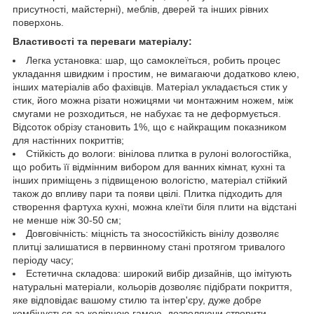
присутності, майстерні), меблів, дверей та інших рівних
поверхонь.
Властивості та переваги матеріалу:
Легка установка: шар, що самоклеїться, робить процес
укладання швидким і простим, не вимагаючи додатково клею,
інших матеріалів або фахівців. Матеріал укладається стик у
стик, його можна різати ножицями чи монтажним ножем, між
смугами не розходиться, не набухає та не деформується.
Відсоток обрізу становить 1%, що є найкращим показником
для настінних покриттів;
Стійкість до вологи: вінілова плитка в рулоні вологостійка,
що робить її відмінним вибором для ванних кімнат, кухні та
інших приміщень з підвищеною вологістю, матеріал стійкий
також до впливу пари та появи цвілі. Плитка підходить для
створення фартуха кухні, можна клеїти біля плити на відстані
не менше ніж 30-50 см;
Довговічність: міцність та зносостійкість вінілу дозволяє
плитці залишатися в первинному стані протягом тривалого
періоду часу;
Естетична складова: широкий вибір дизайнів, що імітують
натуральні матеріали, кольорів дозволяє підібрати покриття,
яке відповідає вашому стилю та інтер'єру, дуже добре
комбінується за колірною гамою, дозволяючи створити