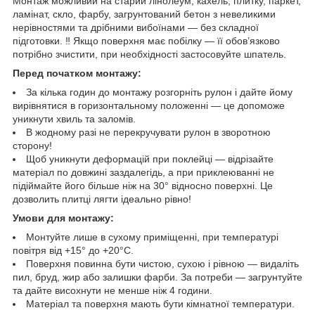
Монтаж можливий на старий лінолеум, кахель, плитку, паркет,
ламінат, скло, фарбу, загрунтований бетон з невеликими
нерівностями та дрібними вибоїнами — без складної
підготовки. ‼️ Якщо поверхня має побілку — її обов’язково
потрібно зчистити, при необхідності застосовуйте шпатель.
Перед початком монтажу:
За кілька годин до монтажу розгорніть рулон і дайте йому
вирівнятися в горизонтальному положенні — це допоможе
уникнути хвиль та заломів.
В жодному разі не перекручувати рулон в зворотною
сторону!
Щоб уникнути деформацій при поклейці — відрізайте
матеріал по довжині заздалегідь, а при приклеюванні не
підіймайте його більше ніж на 30° відносно поверхні. Це
дозволить плитці лягти ідеально рівно!
Умови для монтажу:
Монтуйте лише в сухому приміщенні, при температурі
повітря від +15° до +20°C.
Поверхня повинна бути чистою, сухою і рівною — видаліть
пил, бруд, жир або залишки фарби. За потреби — загрунтуйте
та дайте висохнути не менше ніж 4 години.
Матеріал та поверхня мають бути кімнатної температури.