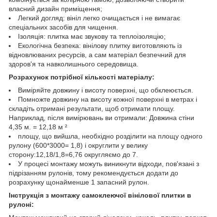
власний дизайн приміщення;
Легкий догляд: вініл легко очищається і не вимагає
спеціальних засобів для чищення.
Ізоляція: плитка має звукову та теплоізоляцію;
Екологічна безпека: вінілову плитку виготовляють із
відновлюваних ресурсів, а сам матеріал безпечний для
здоров'я та навколишнього середовища.
Розрахунок потрібної кількості матеріалу:
Виміряйте довжину і висоту поверхні, що обклеюється.
Помножте довжину на висоту кожної поверхні в метрах і
складіть отримані результати, щоб отримати площу.
Наприклад, після вимірювань ви отримали: Довжина стіни
4,35 м. = 12,18 м ²
площу, що вийшла, необхідно розділити на площу одного
рулону (600*3000= 1,8) і округлити у велику
сторону:12,18/1,8=6,76 округляємо до 7.
У процесі монтажу можуть виникнути відходи, пов'язані з
підрізанням рулонів, тому рекомендується додати до
розрахунку щонайменше 1 запасний рулон.
Інструкція з монтажу самоклеючої вінілової плитки в
рулоні: