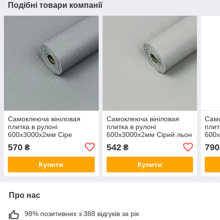
Подібні товари компанії
Самоклеюча вініловая
Самоклеюча вініловая
Само
плитка в рулоні
плитка в рулоні
плит
600х3000х2мм Сіре
600х3000х2мм Сірий льон
600
полотно Мат SW-
Мат SW-00002043
000
570
542
790
₴
₴
00002034
Купити
Купити
Про нас
98% позитивних з 388 відгуків за рік