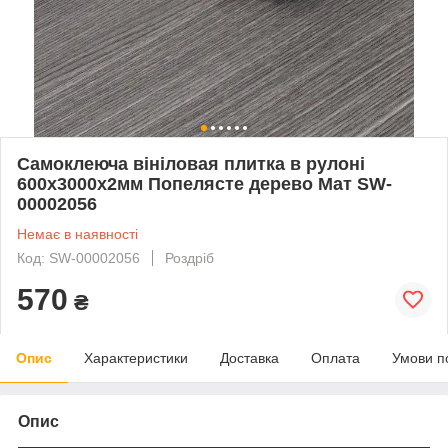
Самоклеюча вініловая плитка в рулоні
600х3000х2мм Попелясте дерево Мат SW-
00002056
Немає в наявності
Код: SW-00002056
Роздріб
570
₴
Опис
Характеристики
Доставка
Оплата
Умови п
Опис