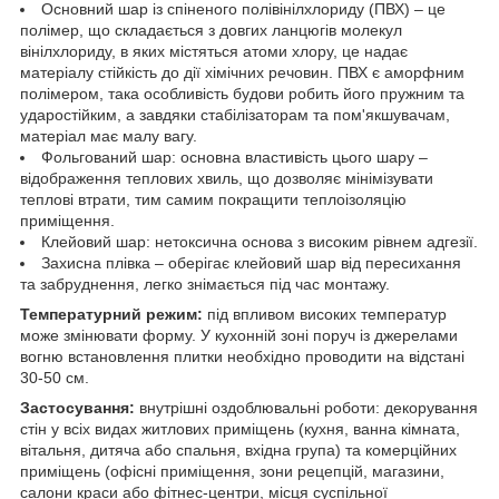
Основний шар із спіненого полівінілхлориду (ПВХ) – це
полімер, що складається з довгих ланцюгів молекул
вінілхлориду, в яких містяться атоми хлору, це надає
матеріалу стійкість до дії хімічних речовин. ПВХ є аморфним
полімером, така особливість будови робить його пружним та
ударостійким, а завдяки стабілізаторам та пом'якшувачам,
матеріал має малу вагу.
Фольгований шар: основна властивість цього шару –
відображення теплових хвиль, що дозволяє мінімізувати
теплові втрати, тим самим покращити теплоізоляцію
приміщення.
Клейовий шар: нетоксична основа з високим рівнем адгезії.
Захисна плівка – оберігає клейовий шар від пересихання
та забруднення, легко знімається під час монтажу.
Температурний режим:
під впливом високих температур
може змінювати форму. У кухонній зоні поруч із джерелами
вогню встановлення плитки необхідно проводити на відстані
30-50 см.
Застосування:
внутрішні оздоблювальні роботи: декорування
стін у всіх видах житлових приміщень (кухня, ванна кімната,
вітальня, дитяча або спальня, вхідна група) та комерційних
приміщень (офісні приміщення, зони рецепцій, магазини,
салони краси або фітнес-центри, місця суспільної